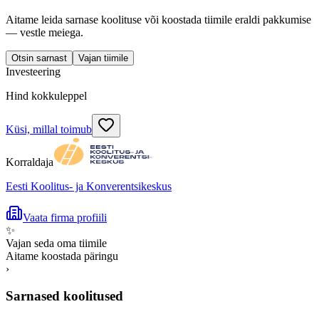
Aitame leida sarnase koolituse või koostada tiimile eraldi pakkumise
— vestle meiega.
Otsin sarnast
Vajan tiimile
Investeering
Hind kokkuleppel
Küsi, millal toimub
Korraldaja
Eesti Koolitus- ja Konverentsikeskus
Vaata firma profiili
✨
Vajan seda oma tiimile
Aitame koostada päringu
›
Sarnased koolitused