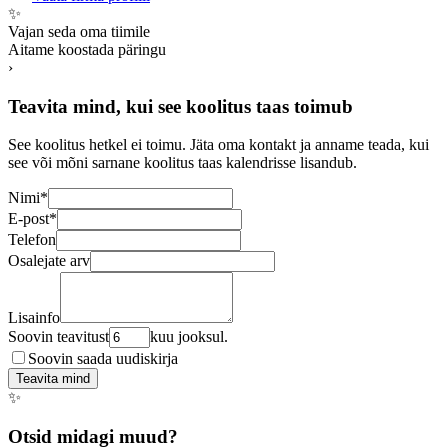
✨
Vajan seda oma tiimile
Aitame koostada päringu
›
Teavita mind, kui see koolitus taas toimub
See koolitus hetkel ei toimu. Jäta oma kontakt ja anname teada, kui
see või mõni sarnane koolitus taas kalendrisse lisandub.
Nimi
*
E-post
*
Telefon
Osalejate arv
Lisainfo
Soovin teavitust
kuu jooksul.
Soovin saada uudiskirja
Teavita mind
✨
Otsid midagi muud?