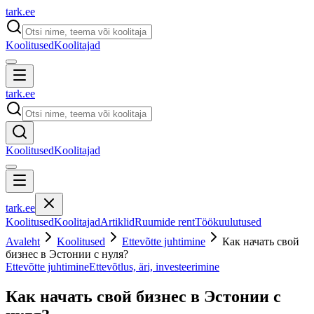
tark
.
ee
Koolitused
Koolitajad
tark
.
ee
Koolitused
Koolitajad
tark
.
ee
Koolitused
Koolitajad
Artiklid
Ruumide rent
Töökuulutused
Avaleht
Koolitused
Ettevõtte juhtimine
Как начать свой
бизнес в Эстонии с нуля?
Ettevõtte juhtimine
Ettevõtlus, äri, investeerimine
Как начать свой бизнес в Эстонии с