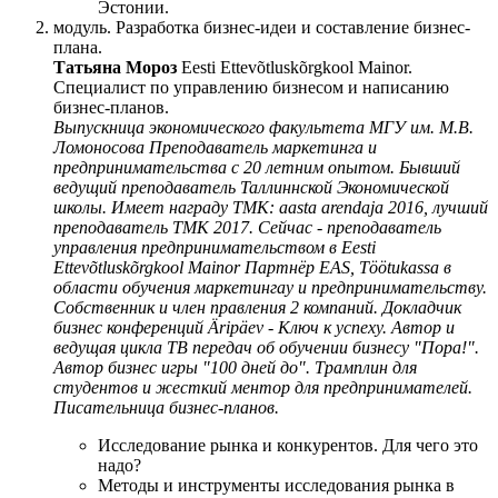
Эстонии.
модуль. Разработка бизнес-идеи и составление бизнес-
плана.
Татьяна Мороз
Eesti Ettevõtluskõrgkool Mainor.
Специалист по управлению бизнесом и написанию
бизнес-планов.
Выпускница экономического факультета МГУ им. М.В.
Ломоносова Преподаватель маркетинга и
предпринимательства с 20 летним опытом. Бывший
ведущий преподаватель Таллиннской Экономической
школы. Имеет награду ТМК: aasta arendaja 2016, лучший
преподаватель ТМК 2017. Сейчас - преподаватель
управления предпринимательством в Eesti
Ettevõtluskõrgkool Mainor Партнёр EAS, Töötukassa в
области обучения маркетингау и предпринимательству.
Собственник и член правления 2 компаний. Докладчик
бизнес конференций Äripäev - Ключ к успеху. Автор и
ведущая цикла ТВ передач об обучении бизнесу "Пора!".
Автор бизнес игры "100 дней до". Трамплин для
студентов и жесткий ментор для предпринимателей.
Писательница бизнес-планов.
Исследование рынка и конкурентов. Для чего это
надо?
Методы и инструменты исследования рынка в