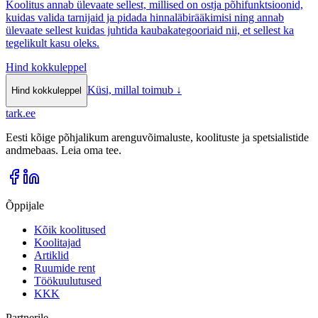
Koolitus annab ülevaate sellest, millised on ostja põhifunktsioonid,
kuidas valida tarnijaid ja pidada hinnaläbirääkimisi ning annab
ülevaate sellest kuidas juhtida kaubakategooriaid nii, et sellest ka
tegelikult kasu oleks.
Hind kokkuleppel
Küsi, millal toimub
↓
Hind kokkuleppel
tark
.
ee
Eesti kõige põhjalikum arenguvõimaluste, koolituste ja spetsialistide
andmebaas. Leia oma tee.
Õppijale
Kõik koolitused
Koolitajad
Artiklid
Ruumide rent
Töökuulutused
KKK
Partnerile