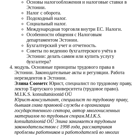
Основы налогообложения и налоговые ставки в
Эстонии.
Налог с оборота.
Подоходный налог.
Социальный налог.
Международная торговля внутри ЕС. Налоги.
Особенности общения с Налоговым
департаментом Эстонии.
Бухгалтерский учет и отчетность.
Советы по ведению бухгалтерского учёта в
Эстонии: делать самим или купить услугу
бухгалтера?
модуль. Основные принципы трудового права в
Эстонии. Законодательные акты и регуляции. Работа
нерезидентов в Эстонии.
Элина Соометс
Юрист, специалист по трудовому праву,
лектор Тартуского университета (трудовое право).
M.I.K.S. konsultatsioonid OÜ
Юрист-консультант, специалист по трудовому праву,
бывшая глава правовoй службы в организации
государственного сектора, автор многочисленных
материалов по трудовым спорам.M.I.K.S.
konsultatsioonid OÜ Элина занимается трудовым
законодательством с 1998 года, рассматривая
проблемы работников и работодателей во многих