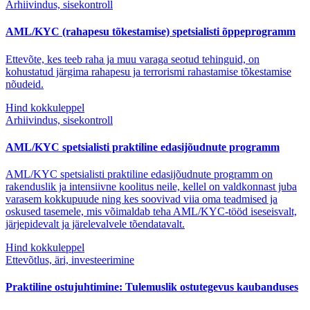
Arhiivindus, sisekontroll
AML/KYC (rahapesu tõkestamise) spetsialisti õppeprogramm
Ettevõte, kes teeb raha ja muu varaga seotud tehinguid, on
kohustatud järgima rahapesu ja terrorismi rahastamise tõkestamise
nõudeid.
Hind kokkuleppel
Arhiivindus, sisekontroll
AML/KYC spetsialisti praktiline edasijõudnute programm
AML/KYC spetsialisti praktiline edasijõudnute programm on
rakenduslik ja intensiivne koolitus neile, kellel on valdkonnast juba
varasem kokkupuude ning kes soovivad viia oma teadmised ja
oskused tasemele, mis võimaldab teha AML/KYC-tööd iseseisvalt,
järjepidevalt ja järelevalvele tõendatavalt.
Hind kokkuleppel
Ettevõtlus, äri, investeerimine
Praktiline ostujuhtimine: Tulemuslik ostutegevus kaubanduses