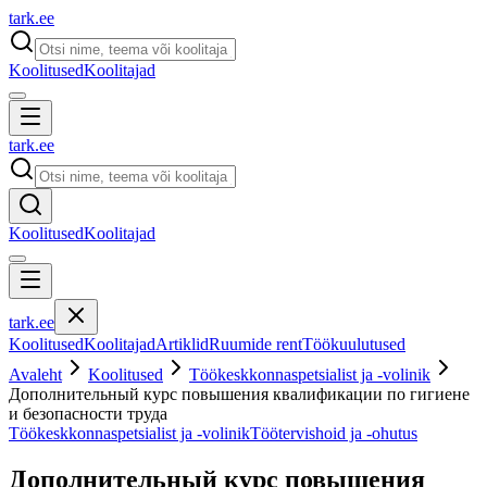
tark
.
ee
Koolitused
Koolitajad
tark
.
ee
Koolitused
Koolitajad
tark
.
ee
Koolitused
Koolitajad
Artiklid
Ruumide rent
Töökuulutused
Avaleht
Koolitused
Töökeskkonnaspetsialist ja -volinik
Дополнительный курс повышения квалификации по гигиене
и безопасности труда
Töökeskkonnaspetsialist ja -volinik
Töötervishoid ja -ohutus
Дополнительный курс повышения