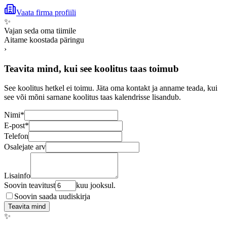
Vaata firma profiili
✨
Vajan seda oma tiimile
Aitame koostada päringu
›
Teavita mind, kui see koolitus taas toimub
See koolitus hetkel ei toimu. Jäta oma kontakt ja anname teada, kui
see või mõni sarnane koolitus taas kalendrisse lisandub.
Nimi
*
E-post
*
Telefon
Osalejate arv
Lisainfo
Soovin teavitust
kuu jooksul.
Soovin saada uudiskirja
Teavita mind
✨