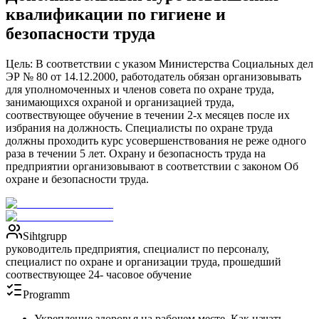
квалификации по гигиене и
безопасности труда
Цель: В соответствии с указом Министерства Социальных дел
ЭР № 80 от 14.12.2000, работодатель обязан организовывать
для уполномоченных и членов совета по охране труда,
занимающихся охраной и организацией труда,
соотвествующее обучение в течении 2-х месяцев после их
избрания на должность. Специалисты по охране труда
должны проходить курс усовершенствования не реже одного
раза в течении 5 лет. Охрану и безопасность труда на
предприятии организовывают в соответствии с законом Об
охране и безопасности труда.
Sihtgrupp
руководитель предприятия, специалист по персоналу,
специалист по охране и организации труда, прошедший
соотвествующее 24- часовое обучение
Programm
Укрепление здоровья на рабочем месте. Как начать