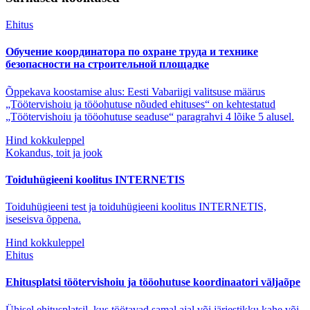
Ehitus
Обучение координатора по охране труда и технике
безопасности на строительной площадке
Õppekava koostamise alus: Eesti Vabariigi valitsuse määrus
„Töötervishoiu ja tööohutuse nõuded ehituses“ on kehtestatud
„Töötervishoiu ja tööohutuse seaduse“ paragrahvi 4 lõike 5 alusel.
Hind kokkuleppel
Kokandus, toit ja jook
Toiduhügieeni koolitus INTERNETIS
Toiduhügieeni test ja toiduhügieeni koolitus INTERNETIS,
iseseisva õppena.
Hind kokkuleppel
Ehitus
Ehitusplatsi töötervishoiu ja tööohutuse koordinaatori väljaõpe
Ühisel ehitusplatsil, kus töötavad samal ajal või järjestikku kahe või