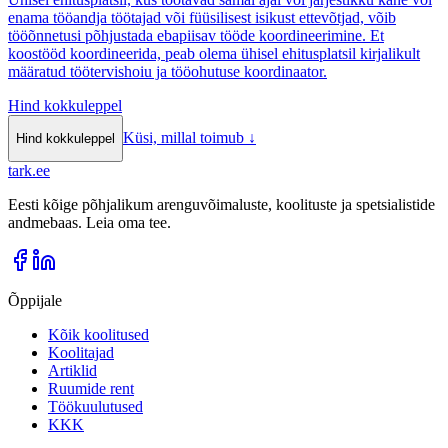
enama tööandja töötajad või füüsilisest isikust ettevõtjad, võib
tööõnnetusi põhjustada ebapiisav tööde koordineerimine. Et
koostööd koordineerida, peab olema ühisel ehitusplatsil kirjalikult
määratud töötervishoiu ja tööohutuse koordinaator.
Hind kokkuleppel
Küsi, millal toimub
↓
Hind kokkuleppel
tark
.
ee
Eesti kõige põhjalikum arenguvõimaluste, koolituste ja spetsialistide
andmebaas. Leia oma tee.
Õppijale
Kõik koolitused
Koolitajad
Artiklid
Ruumide rent
Töökuulutused
KKK