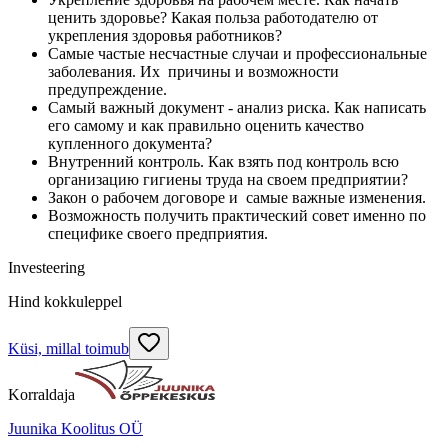
ценить здоровье? Какая польза работодателю от
укрепления здоровья работников?
Самые частые несчастные случаи и профессиональные
заболевания. Их причины и возможности
предупреждение.
Самый важный документ - анализ риска. Как написать
его самому и как правильно оценить качество
купленного документа?
Внутренний контроль. Как взять под контроль всю
организацию гигиены труда на своем предприятии?
Закон о рабочем договоре и самые важные изменения.
Возможность получить практический совет именно по
специфике своего предприятия.
Investeering
Hind kokkuleppel
Küsi, millal toimub
Korraldaja
Juunika Koolitus OÜ