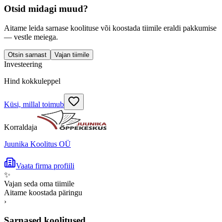
Otsid midagi muud?
Aitame leida sarnase koolituse või koostada tiimile eraldi pakkumise
— vestle meiega.
Otsin sarnast
Vajan tiimile
Investeering
Hind kokkuleppel
Küsi, millal toimub
Korraldaja
Juunika Koolitus OÜ
Vaata firma profiili
✨
Vajan seda oma tiimile
Aitame koostada päringu
›
Sarnased koolitused