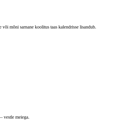
e või mõni sarnane koolitus taas kalendrisse lisandub.
— vestle meiega.