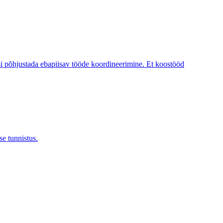
tusi põhjustada ebapiisav tööde koordineerimine. Et koostööd
se tunnistus.