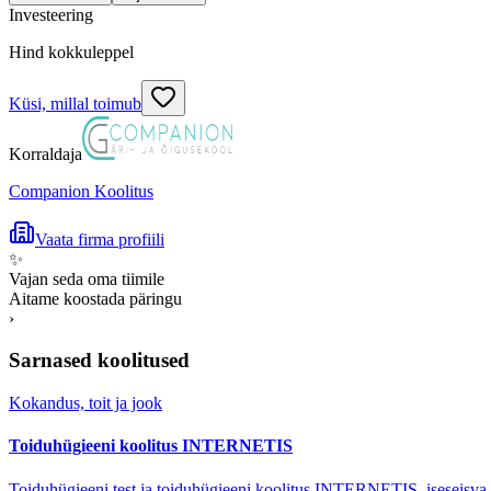
Investeering
Hind kokkuleppel
Küsi, millal toimub
Korraldaja
Companion Koolitus
Vaata firma profiili
✨
Vajan seda oma tiimile
Aitame koostada päringu
›
Sarnased koolitused
Kokandus, toit ja jook
Toiduhügieeni koolitus INTERNETIS
Toiduhügieeni test ja toiduhügieeni koolitus INTERNETIS, iseseisva