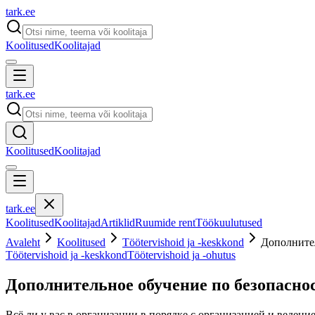
tark
.
ee
Koolitused
Koolitajad
tark
.
ee
Koolitused
Koolitajad
tark
.
ee
Koolitused
Koolitajad
Artiklid
Ruumide rent
Töökuulutused
Avaleht
Koolitused
Töötervishoid ja -keskkond
Дополнител
Töötervishoid ja -keskkond
Töötervishoid ja -ohutus
Дополнительное обучение по безопасно
Всё ли у вас в организации в порядке с организацией и веден