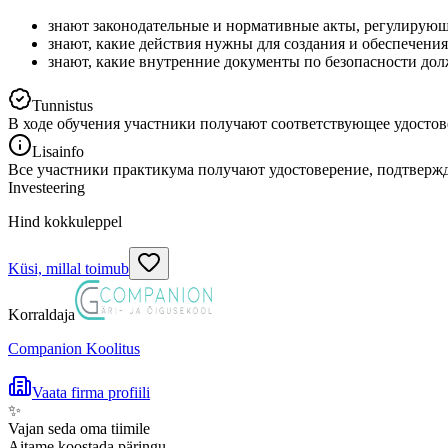
знают законодательные и нормативные акты, регулирующ
знают, какие действия нужны для создания и обеспечени
знают, какие внутренние документы по безопасности дол
Tunnistus
В ходе обучения участники получают соответствующее удостов
Lisainfo
Все участники практикума получают удостоверение, подтвер
Investeering
Hind kokkuleppel
Küsi, millal toimub
Korraldaja
Companion Koolitus
Vaata firma profiili
✨
Vajan seda oma tiimile
Aitame koostada päringu