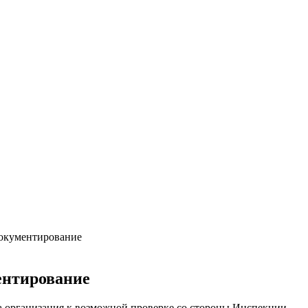
документирование
ентирование
ша организация к возможной проверке со стороны Инспекции