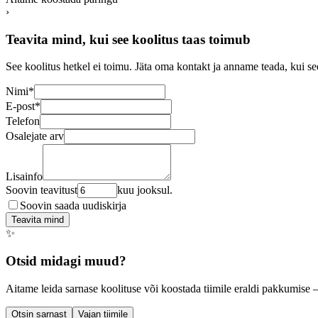
›
Teavita mind, kui see koolitus taas toimub
See koolitus hetkel ei toimu. Jäta oma kontakt ja anname teada, kui se
Nimi
*
E-post
*
Telefon
Osalejate arv
Lisainfo
Soovin teavitust
kuu jooksul.
Soovin saada uudiskirja
Teavita mind
✨
Otsid midagi muud?
Aitame leida sarnase koolituse või koostada tiimile eraldi pakkumise 
Otsin sarnast
Vajan tiimile