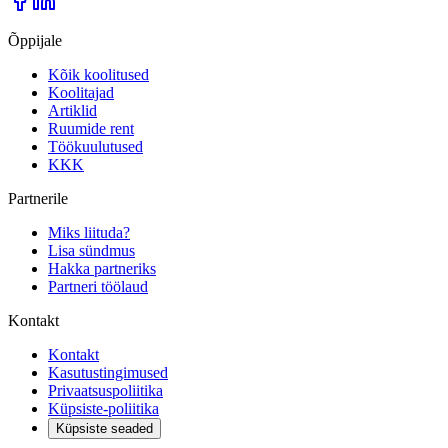
Õppijale
Kõik koolitused
Koolitajad
Artiklid
Ruumide rent
Töökuulutused
KKK
Partnerile
Miks liituda?
Lisa sündmus
Hakka partneriks
Partneri töölaud
Kontakt
Kontakt
Kasutustingimused
Privaatsuspoliitika
Küpsiste-poliitika
Küpsiste seaded