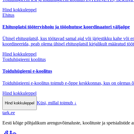
Hind kokkuleppel
Ehitus
Ehitusplatsi töötervishoiu ja tööohutuse koordinaatori väljaõpe
Ühisel ehitusplatsil, kus töötavad samal ajal või järjestikku kahe või 
koordineerida, peab olema ühisel ehitusplatsil kirjalikult määratud töö
Hind kokkuleppel
Toiduhügieeni koolitus
Toiduhügieeni e-koolitus
Toiduhügieeni e-koolitus toimub e-õppe keskkonnas, kus on olemas õppem
Hind kokkuleppel
Küsi, millal toimub
↓
Hind kokkuleppel
tark
.
ee
Eesti kõige põhjalikum arenguvõimaluste, koolituste ja spetsialistide