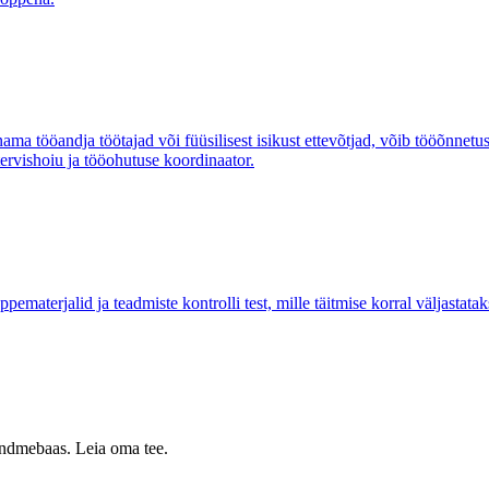
enama tööandja töötajad või füüsilisest isikust ettevõtjad, võib tööõnne
tervishoiu ja tööohutuse koordinaator.
aterjalid ja teadmiste kontrolli test, mille täitmise korral väljastatak
 andmebaas. Leia oma tee.