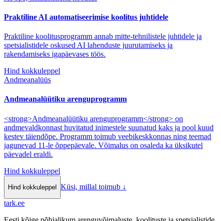
Praktiline AI automatiseerimise koolitus juhtidele
Praktiline koolitusprogramm annab mitte-tehnilistele juhtidele ja
spetsialistidele oskused AI lahenduste juurutamiseks ja
rakendamiseks igapäevases töös.
Hind kokkuleppel
Andmeanalüüs
Andmeanalüütiku arenguprogramm
<strong>Andmeanalüütiku arenguprogramm</strong> on
andmevaldkonnast huvitatud inimestele suunatud kaks ja pool kuud
kestev täiendõpe. Programm toimub veebikeskkonnas ning teemad
jagunevad 11-le õppepäevale. Võimalus on osaleda ka üksikutel
päevadel eraldi.
Hind kokkuleppel
Küsi, millal toimub
↓
Hind kokkuleppel
tark
.
ee
Eesti kõige põhjalikum arenguvõimaluste, koolituste ja spetsialistide