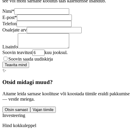
see või mõni sarnane koolitus taas kalendrisse lisandub.
Nimi
*
E-post
*
Telefon
Osalejate arv
Lisainfo
Soovin teavitust
kuu jooksul.
Soovin saada uudiskirja
Teavita mind
✨
Otsid midagi muud?
Aitame leida sarnase koolituse või koostada tiimile eraldi pakkumise
— vestle meiega.
Otsin sarnast
Vajan tiimile
Investeering
Hind kokkuleppel