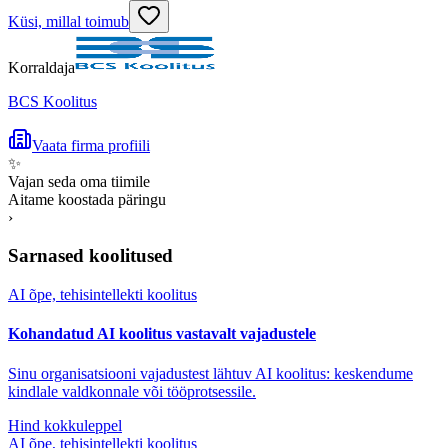
Küsi, millal toimub
Korraldaja
BCS Koolitus
Vaata firma profiili
✨
Vajan seda oma tiimile
Aitame koostada päringu
›
Sarnased koolitused
AI õpe, tehisintellekti koolitus
Kohandatud AI koolitus vastavalt vajadustele
Sinu organisatsiooni vajadustest lähtuv AI koolitus: keskendume
kindlale valdkonnale või tööprotsessile.
Hind kokkuleppel
AI õpe, tehisintellekti koolitus