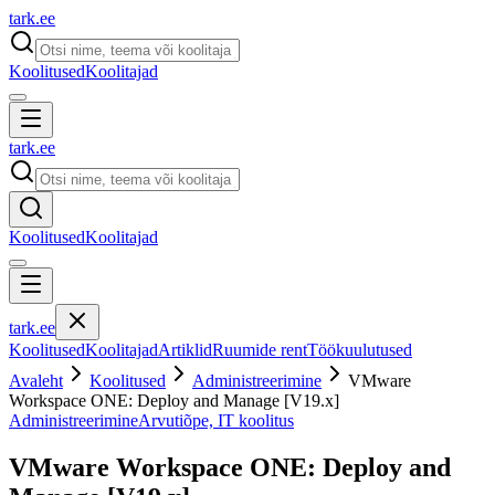
tark
.
ee
Koolitused
Koolitajad
tark
.
ee
Koolitused
Koolitajad
tark
.
ee
Koolitused
Koolitajad
Artiklid
Ruumide rent
Töökuulutused
Avaleht
Koolitused
Administreerimine
VMware
Workspace ONE: Deploy and Manage [V19.x]
Administreerimine
Arvutiõpe, IT koolitus
VMware Workspace ONE: Deploy and