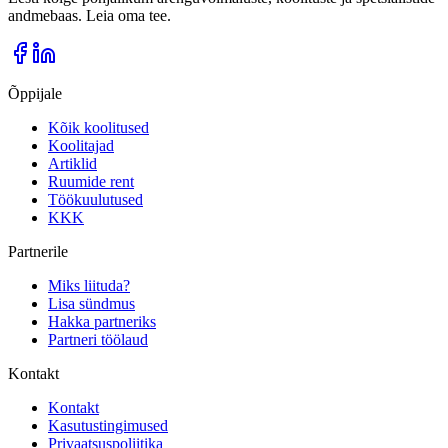
andmebaas. Leia oma tee.
Õppijale
Kõik koolitused
Koolitajad
Artiklid
Ruumide rent
Töökuulutused
KKK
Partnerile
Miks liituda?
Lisa sündmus
Hakka partneriks
Partneri töölaud
Kontakt
Kontakt
Kasutustingimused
Privaatsuspoliitika