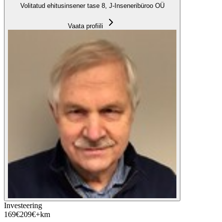
Volitatud ehitusinsener tase 8, J-Inseneribüroo OÜ
Vaata profiili
Investeering
169
€
209
€
+km