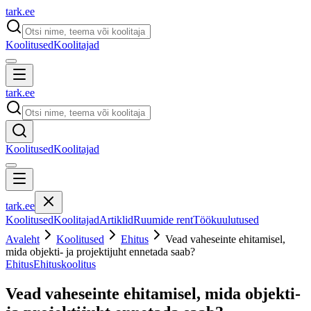
tark
.
ee
Koolitused
Koolitajad
tark
.
ee
Koolitused
Koolitajad
tark
.
ee
Koolitused
Koolitajad
Artiklid
Ruumide rent
Töökuulutused
Avaleht
Koolitused
Ehitus
Vead vaheseinte ehitamisel,
mida objekti- ja projektijuht ennetada saab?
Ehitus
Ehituskoolitus
Vead vaheseinte ehitamisel, mida objekti-