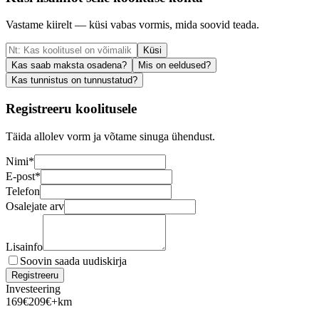
Vastame kiirelt — küsi vabas vormis, mida soovid teada.
Küsi
Kas saab maksta osadena?
Mis on eeldused?
Kas tunnistus on tunnustatud?
Registreeru koolitusele
Täida allolev vorm ja võtame sinuga ühendust.
Nimi
*
E-post
*
Telefon
Osalejate arv
Lisainfo
Soovin saada uudiskirja
Registreeru
Investeering
169
€
209
€
+km