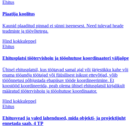
Ehitus
Plaatija koolitus
Kaunid plaaditud pinnad ei sünni iseenesest. Need tulevad heade
teadmiste ja töövõtetega.
Hind kokkuleppel
Ehitus
Ehitusplatsi töötervishoiu ja tööohutuse koordinaatori väljaõpe
Ühisel ehitusplatsil, kus töötavad samal ajal või järjestikku kahe või
enama tööandja töötajad või füüsilisest isikust ettevõtjad, võib
tööõnnetusi põhjustada ebapiisav tööde koordineerimine. Et
koostööd koordineerida, peab olema ühisel ehitusplatsil kirjalikult
määratud töötervishoiu ja tööohutuse koordinaator.
Hind kokkuleppel
Ehitus
Ehitusvead ja valed lahendused, mida objekti- ja projektijuht
ennetada saab. 4 TP