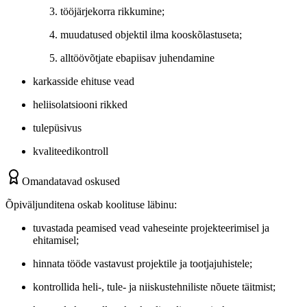
tööjärjekorra rikkumine;
muudatused objektil ilma kooskõlastuseta;
alltöövõtjate ebapiisav juhendamine
karkasside ehituse vead
heliisolatsiooni rikked
tulepüsivus
kvaliteedikontroll
Omandatavad oskused
Õpiväljunditena oskab koolituse läbinu:
tuvastada peamised vead vaheseinte projekteerimisel ja
ehitamisel;
hinnata tööde vastavust projektile ja tootjajuhistele;
kontrollida heli-, tule- ja niiskustehniliste nõuete täitmist;