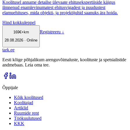
Koolitusel anname detailse ülevaate ehitusekspertiiside käigus
ilmnenud enamlevinumatest ehitusvigadest ja puudustest
elamuehituses, mida objekti- ja projektijuhid saanuks ära hoida.
Hind kokkuleppel
Registreeru
↓
169
€
+km
28.08.2026 · Online
tark
.
ee
Eesti kõige põhjalikum arenguvõimaluste, koolituste ja spetsialistide
andmebaas. Leia oma tee.
Õppijale
Kõik koolitused
Koolitajad
Artiklid
Ruumide rent
Töökuulutused
KKK