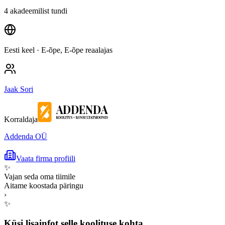
4 akadeemilist tundi
Eesti keel
· E-õpe, E-õpe reaalajas
Jaak Sori
Korraldaja
Addenda OÜ
Vaata firma profiili
✨
Vajan seda oma tiimile
Aitame koostada päringu
›
✨
Küsi lisainfot selle koolituse kohta