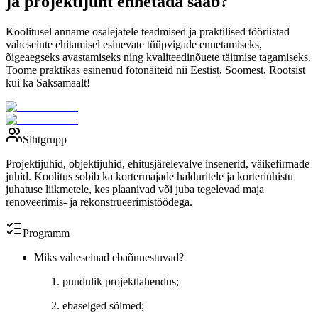
ja projektijuht ennetada saab?
Koolitusel anname osalejatele teadmised ja praktilised tööriistad
vaheseinte ehitamisel esinevate tüüpvigade ennetamiseks,
õigeaegseks avastamiseks ning kvaliteedinõuete täitmise tagamiseks.
Toome praktikas esinenud fotonäiteid nii Eestist, Soomest, Rootsist
kui ka Saksamaalt!
Sihtgrupp
Projektijuhid, objektijuhid, ehitusjärelevalve insenerid, väikefirmade
juhid. Koolitus sobib ka kortermajade halduritele ja korteriühistu
juhatuse liikmetele, kes plaanivad või juba tegelevad maja
renoveerimis- ja rekonstrueerimistöödega.
Programm
Miks vaheseinad ebaõnnestuvad?
puudulik projektlahendus;
ebaselged sõlmed;