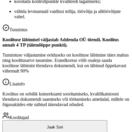
koostada kontrollpunkte kvaliteedi tagamiseks;
vältida levinumaid vaidlusi tellija, töövõtja ja alltöövõtjate
vahel.
Tunnistus
Koolituse läbimisel väljastab Addenda OÜ tõendi. Koolitus
annab 4 TP (täiendõppe punkti).
Tunnistuse väljastamise eelduseks on koolituse läbimine täies mahus
ning koolitusarve tasumine. Erandkorras võib osaleja saada
koolituse läbimist tõendava dokumendi, kui on läbinud õppekavast
vähemalt 90%
Lisainfo
Koolitus on sobilik kutseeksami sooritamiseks, kvalifikatsiooni
tõendava dokumendi saamiseks või töötamiseks ametialal, millele on
õigusaktides ette nähtud täiendavad nõuded.
Koolitajad
Jaak Sori