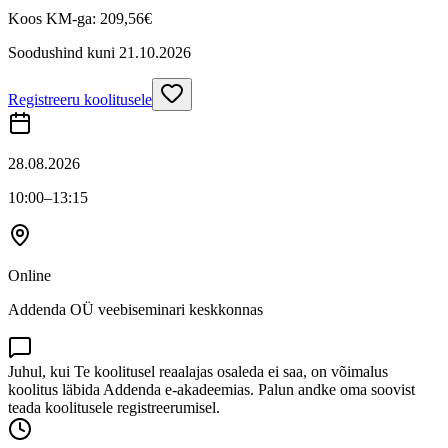
Koos KM-ga:
209,56
€
Soodushind kuni
21.10.2026
Registreeru koolitusele
28.08.2026
10:00
–13:15
Online
Addenda OÜ veebiseminari keskkonnas
Juhul, kui Te koolitusel reaalajas osaleda ei saa, on võimalus
koolitus läbida Addenda e-akadeemias. Palun andke oma soovist
teada koolitusele registreerumisel.