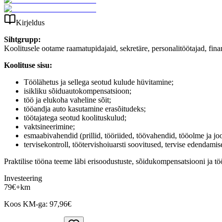
Kirjeldus
Sihtgrupp:
Koolitusele ootame raamatupidajaid, sekretäre, personalitöötajad, fin
Koolituse sisu:
Töölähetus ja sellega seotud kulude hüvitamine;
isikliku sõiduautokompensatsioon;
töö ja elukoha vaheline sõit;
tööandja auto kasutamine erasõitudeks;
töötajatega seotud koolituskulud;
vaktsineerimine;
esmaabivahendid (prillid, tööriided, töövahendid, tööolme ja joo
tervisekontroll, töötervishoiuarsti soovitused, tervise edendami
Praktilise tööna teeme läbi erisoodustuste, sõidukompensatsiooni ja t
Investeering
79
€
+km
Koos KM-ga:
97,96
€