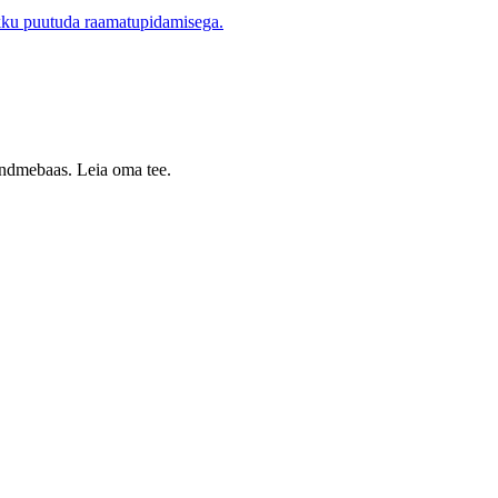
okku puutuda raamatupidamisega.
 andmebaas. Leia oma tee.