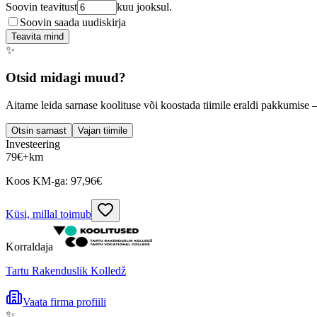
Soovin teavitust
kuu jooksul.
Soovin saada uudiskirja
Teavita mind
✨
Otsid midagi muud?
Aitame leida sarnase koolituse või koostada tiimile eraldi pakkumise 
Otsin sarnast
Vajan tiimile
Investeering
79
€
+km
Koos KM-ga:
97,96
€
Küsi, millal toimub
Korraldaja
Tartu Rakenduslik Kolledž
Vaata firma profiili
✨