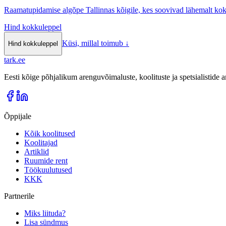
Raamatupidamise algõpe Tallinnas kõigile, kes soovivad lähemalt k
Hind kokkuleppel
Küsi, millal toimub
↓
Hind kokkuleppel
tark
.
ee
Eesti kõige põhjalikum arenguvõimaluste, koolituste ja spetsialistide
Õppijale
Kõik koolitused
Koolitajad
Artiklid
Ruumide rent
Töökuulutused
KKK
Partnerile
Miks liituda?
Lisa sündmus