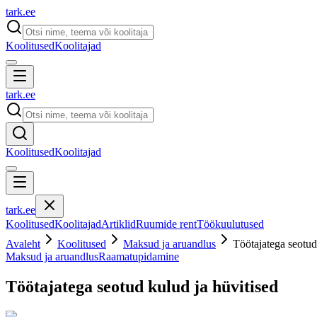
tark
.
ee
Koolitused
Koolitajad
tark
.
ee
Koolitused
Koolitajad
tark
.
ee
Koolitused
Koolitajad
Artiklid
Ruumide rent
Töökuulutused
Avaleht
Koolitused
Maksud ja aruandlus
Töötajatega seotud
Maksud ja aruandlus
Raamatupidamine
Töötajatega seotud kulud ja hüvitised