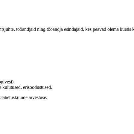
antsjuhte, tööandjaid ning tööandja esindajaid, kes peavad olema kursis
givesi);
se kulutused, erisoodustused.
öölähetuskulude arvestuse.