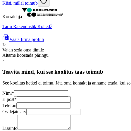
Küsi, millal toimub
Korraldaja
Tartu Rakenduslik Kolledž
Vaata firma profiili
✨
Vajan seda oma tiimile
Aitame koostada päringu
›
Teavita mind, kui see koolitus taas toimub
See koolitus hetkel ei toimu. Jäta oma kontakt ja anname teada, kui se
Nimi
*
E-post
*
Telefon
Osalejate arv
Lisainfo