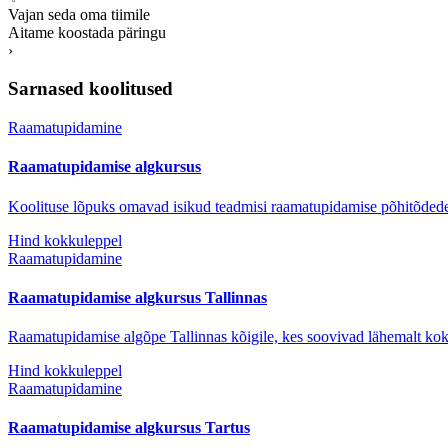
Vajan seda oma tiimile
Aitame koostada päringu
›
Sarnased koolitused
Raamatupidamine
Raamatupidamise algkursus
Koolituse lõpuks omavad isikud teadmisi raamatupidamise põhitõdede
Hind kokkuleppel
Raamatupidamine
Raamatupidamise algkursus Tallinnas
Raamatupidamise algõpe Tallinnas kõigile, kes soovivad lähemalt k
Hind kokkuleppel
Raamatupidamine
Raamatupidamise algkursus Tartus