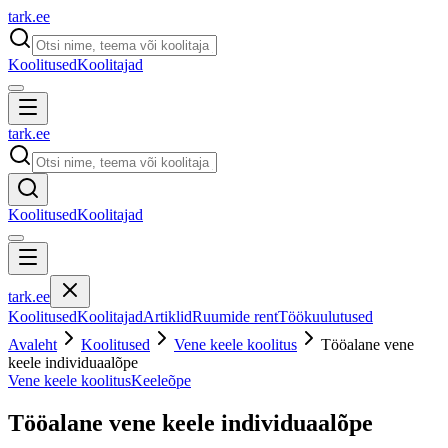
tark
.
ee
Koolitused
Koolitajad
tark
.
ee
Koolitused
Koolitajad
tark
.
ee
Koolitused
Koolitajad
Artiklid
Ruumide rent
Töökuulutused
Avaleht
Koolitused
Vene keele koolitus
Tööalane vene
keele individuaalõpe
Vene keele koolitus
Keeleõpe
Tööalane vene keele individuaalõpe