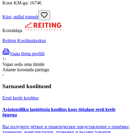
Koos KM-ga:
1674
€
Küsi, millal toimub
Korraldaja
Reiting Koolituskeskus
Vaata firma profiili
✨
Vajan seda oma tiimile
Aitame koostada päringu
›
Sarnased koolitused
Eesti keele koolitus
Asjatundliku laotöötaja koolitus koos tööalase eesti keele
õppega
Вы получите чёткое и практическое представление о приёмке,
хранении, комплектации, упаковке и выдаче товаров.