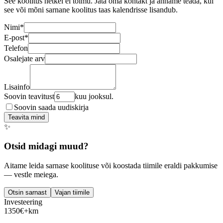
See koolitus hetkel ei toimu. Jäta oma kontakt ja anname teada, kui
see või mõni sarnane koolitus taas kalendrisse lisandub.
Nimi
*
E-post
*
Telefon
Osalejate arv
Lisainfo
Soovin teavitust
kuu jooksul.
Soovin saada uudiskirja
Teavita mind
✨
Otsid midagi muud?
Aitame leida sarnase koolituse või koostada tiimile eraldi pakkumise
— vestle meiega.
Otsin sarnast
Vajan tiimile
Investeering
1350
€
+km