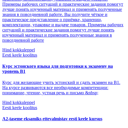
Примеры рабочих ситуаций и практические задания помогут
лучше понять изученный материал и применять полученные
знания в повседневной работе. Вы получите чёткое и
практическое представление о приёмке, хранении,
комплектации, упаковке и выдаче товаров. Примеры рабочих
ситуаций и практические задания помогут лучше понять
изученный материал и применять полученные знания в
повседневной работе
Hind kokkuleppel
Eesti keele koolitus
Курс эстонского языка для подготовки к экзамену на
уровень B1
Курс для желающие учить эстонский и сдать экзамен на В1.
На курсе развиваются все необходимые компетенции:
понимание, чтение, устная речь и письмо &nbsp;
Hind kokkuleppel
Eesti keele koolitus
A2-taseme eksamiks ettevalmistav eesti keele kursus