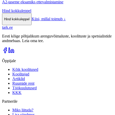
A2-taseme eksamiks ettevalmistamine
Hind kokkuleppel
Küsi, millal toimub
↓
Hind kokkuleppel
tark
.
ee
Eesti kõige põhjalikum arenguvõimaluste, koolituste ja spetsialistide
andmebaas. Leia oma tee.
Õppijale
Kõik koolitused
Koolitajad
Artiklid
Ruumide rent
Töökuulutused
KKK
Partnerile
Miks liituda?
Lisa sündmus