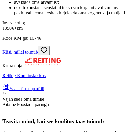
avaldada oma arvamust;
oskab koostada seostatud teksti või kirja tuttaval või huvi
pakkuval teemal, oskab kirjeldada oma kogemusi ja muljeid
Investeering
1350
€
+km
Koos KM-ga:
1674
€
Küsi, millal toimub
Korraldaja
Reiting Koolituskeskus
Vaata firma profiili
✨
Vajan seda oma tiimile
Aitame koostada päringu
›
Teavita mind, kui see koolitus taas toimub