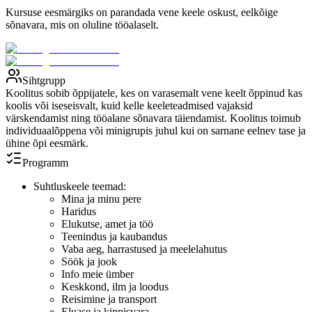
Kursuse eesmärgiks on parandada vene keele oskust, eelkõige
sõnavara, mis on oluline tööalaselt.
Sihtgrupp
Koolitus sobib õppijatele, kes on varasemalt vene keelt õppinud kas
koolis või iseseisvalt, kuid kelle keeleteadmised vajaksid
värskendamist ning tööalane sõnavara täiendamist. Koolitus toimub
individuaalõppena või minigrupis juhul kui on sarnane eelnev tase ja
ühine õpi eesmärk.
Programm
Suhtluskeele teemad:
Mina ja minu pere
Haridus
Elukutse, amet ja töö
Teenindus ja kaubandus
Vaba aeg, harrastused ja meelelahutus
Söök ja jook
Info meie ümber
Keskkond, ilm ja loodus
Reisimine ja transport
Eluase ja kinnisvara