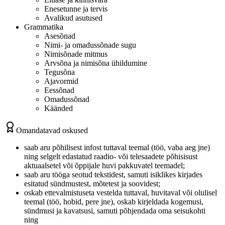
Enesetunne ja tervis
Avalikud asutused
Grammatika
Asesõnad
Nimi- ja omadussõnade sugu
Nimisõnade mitmus
Arvsõna ja nimisõna ühildumine
Tegusõna
Ajavormid
Eessõnad
Omadussõnad
Käänded
Omandatavad oskused
saab aru põhilisest infost tuttaval teemal (töö, vaba aeg jne)
ning selgelt edastatud raadio- või telesaadete põhisisust
aktuaalsetel või õppijale huvi pakkuvatel teemadel;
saab aru tööga seotud tekstidest, samuti isiklikes kirjades
esitatud sündmustest, mõtetest ja soovidest;
oskab ettevalmistuseta vestelda tuttaval, huvitaval või olulisel
teemal (töö, hobid, pere jne), oskab kirjeldada kogemusi,
sündmusi ja kavatsusi, samuti põhjendada oma seisukohti
ning