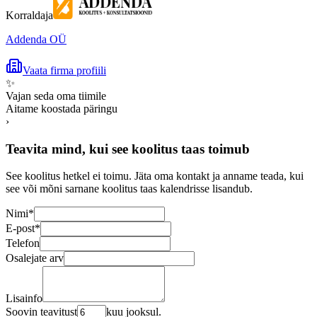
Korraldaja
Addenda OÜ
Vaata firma profiili
✨
Vajan seda oma tiimile
Aitame koostada päringu
›
Teavita mind, kui see koolitus taas toimub
See koolitus hetkel ei toimu. Jäta oma kontakt ja anname teada, kui
see või mõni sarnane koolitus taas kalendrisse lisandub.
Nimi
*
E-post
*
Telefon
Osalejate arv
Lisainfo
Soovin teavitust
kuu jooksul.