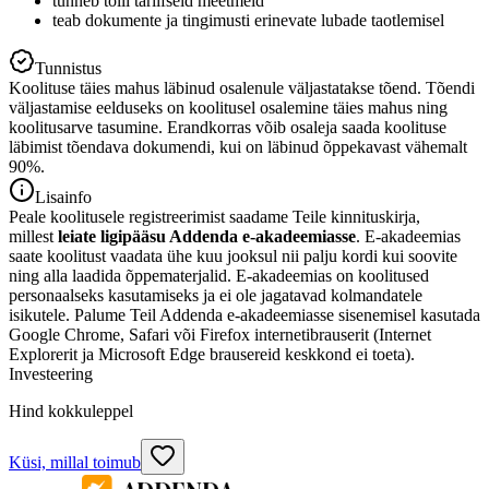
tunneb tolli tariifseid meetmeid
teab dokumente ja tingimusti erinevate lubade taotlemisel
Tunnistus
Koolituse täies mahus läbinud osalenule väljastatakse tõend. Tõendi
väljastamise eelduseks on koolitusel osalemine täies mahus ning
koolitusarve tasumine. Erandkorras võib osaleja saada koolituse
läbimist tõendava dokumendi, kui on läbinud õppekavast vähemalt
90%.
Lisainfo
Peale koolitusele registreerimist saadame Teile kinnituskirja,
millest
leiate ligipääsu Addenda e-akadeemiasse
. E-akadeemias
saate koolitust vaadata ühe kuu jooksul nii palju kordi kui soovite
ning alla laadida õppematerjalid. E-akadeemias on koolitused
personaalseks kasutamiseks ja ei ole jagatavad kolmandatele
isikutele. Palume Teil Addenda e-akadeemiasse sisenemisel kasutada
Google Chrome, Safari või Firefox internetibrauserit (Internet
Explorerit ja Microsoft Edge brausereid keskkond ei toeta).
Investeering
Hind kokkuleppel
Küsi, millal toimub