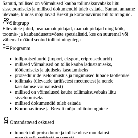
Samuti, millised on võimalused kauba tollimaksuvabaks liitu
sissetoomiseks ja millised dokumendid tuleb esitada. Samuti anname
ülevaate, kuidas mõjutavad Brexit ja koroonaviirus tollitoiminguid.
Sihtgrupp
Ettevõtete juhid, pearaamatupidajad, raamatupidajad ning kõik,
tootmis- ja kaubandusettevõtete spetsialistid, kes on suuremal või
vähemal määral seotud tollitoimingutega.
Programm
tolliprotseduurid (import, eksport, eriprotseduurid)
millised võimalused on tollis kauba ladustamiseks,
töötlemiseks ja ajutiseks kasutamiseks
protseduuride iseloomustus ja tingimused lubade taotlemisel
tollimaks (ülevaade tariifsetest meetmetest ja nende
kasutamise võimalustest)
millised on võimalused kauba tollimaksuvabaks liitu
sissetoomiseks
millised dokumendid tuleb esitada
Koroonaviiruse ja Brexiti mõju tollitoimingutele
Omandatavad oskused
tunneb tolliprotseduure ja tolliseaduse muudatusi