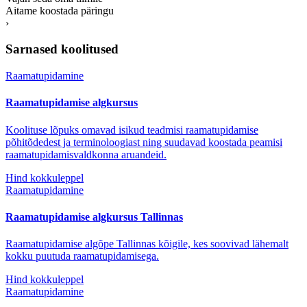
Aitame koostada päringu
›
Sarnased koolitused
Raamatupidamine
Raamatupidamise algkursus
Koolituse lõpuks omavad isikud teadmisi raamatupidamise
põhitõdedest ja terminoloogiast ning suudavad koostada peamisi
raamatupidamisvaldkonna aruandeid.
Hind kokkuleppel
Raamatupidamine
Raamatupidamise algkursus Tallinnas
Raamatupidamise algõpe Tallinnas kõigile, kes soovivad lähemalt
kokku puutuda raamatupidamisega.
Hind kokkuleppel
Raamatupidamine