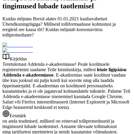
tingimused lubade taotlemisel
Kuidas mõjutas Brexit alates 01.01.2021 kaubavahetust
Ühendkuningriigiga? Milliseid tolliformaalsuse kohtustusi ja
reegleid see kaasa tõi? Kuidas mõjutab koroonaviirus
tolliprotseduure?
Kirjeldus
Teretulemast Addenda e-akadeemiasse!
Peale koolitusele
registreerimist saadame Teile kinnituskirja, millest
leiate ligipääsu
Addenda e-akadeemiasse
. E-akadeemias saate koolitust vaadata
ühe kuu jooksul nii palju kordi kui soovite ning alla laadida
õppematerjalid. E-akadeemias on koolitused personaalseks
kasutamiseks ja ei ole jagatavad kolmandatele isikutele. Palume Teil
Addenda e-akadeemiasse sisenemisel kasutada Google Chrome,
Safari või Firefox internetibrauserit (Internet Explorerit ja Microsoft
Edge brausereid keskkond ei toeta).
Eesmärk
on anda teadmised, millised on erinevad tolliprotseduurid ja
tingimused lubade taotlemisel. Anname ülevaate tollimaksust
ning tariifsetest meetmetest ja nende kasutamise võimalustest.