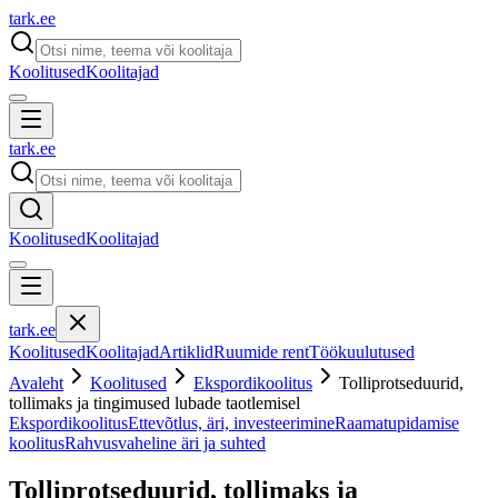
tark
.
ee
Koolitused
Koolitajad
tark
.
ee
Koolitused
Koolitajad
tark
.
ee
Koolitused
Koolitajad
Artiklid
Ruumide rent
Töökuulutused
Avaleht
Koolitused
Ekspordikoolitus
Tolliprotseduurid,
tollimaks ja tingimused lubade taotlemisel
Ekspordikoolitus
Ettevõtlus, äri, investeerimine
Raamatupidamise
koolitus
Rahvusvaheline äri ja suhted
Tolliprotseduurid, tollimaks ja