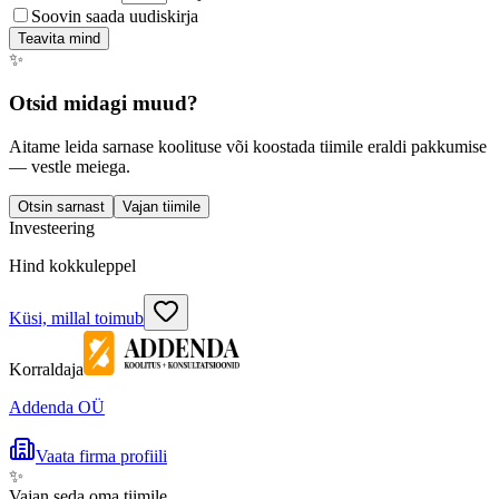
Soovin saada uudiskirja
Teavita mind
✨
Otsid midagi muud?
Aitame leida sarnase koolituse või koostada tiimile eraldi pakkumise
— vestle meiega.
Otsin sarnast
Vajan tiimile
Investeering
Hind kokkuleppel
Küsi, millal toimub
Korraldaja
Addenda OÜ
Vaata firma profiili
✨
Vajan seda oma tiimile