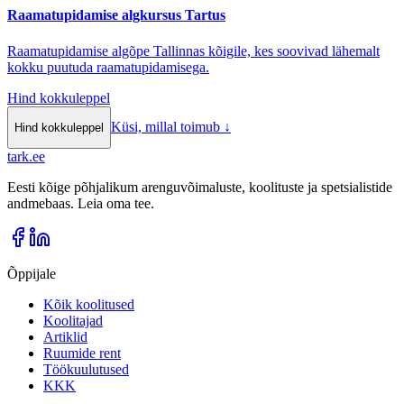
Raamatupidamise algkursus Tartus
Raamatupidamise algõpe Tallinnas kõigile, kes soovivad lähemalt
kokku puutuda raamatupidamisega.
Hind kokkuleppel
Küsi, millal toimub
↓
Hind kokkuleppel
tark
.
ee
Eesti kõige põhjalikum arenguvõimaluste, koolituste ja spetsialistide
andmebaas. Leia oma tee.
Õppijale
Kõik koolitused
Koolitajad
Artiklid
Ruumide rent
Töökuulutused
KKK