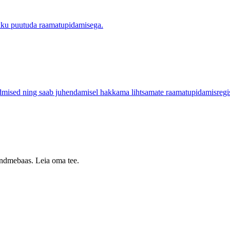
okku puutuda raamatupidamisega.
mised ning saab juhendamisel hakkama lihtsamate raamatupidamisregis
 andmebaas. Leia oma tee.