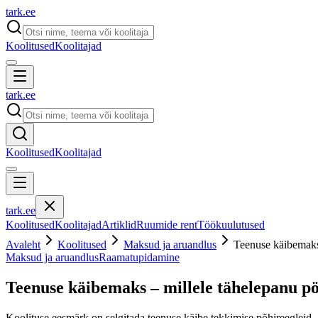
tark
.
ee
Koolitused
Koolitajad
tark
.
ee
Koolitused
Koolitajad
tark
.
ee
Koolitused
Koolitajad
Artiklid
Ruumide rent
Töökuulutused
Avaleht
Koolitused
Maksud ja aruandlus
Teenuse käibemaks
Maksud ja aruandlus
Raamatupidamine
Teenuse käibemaks – millele tähelepanu p
Koolituse eesmärk on selgitada teenuse käibe tekkimise põhireegleid, a