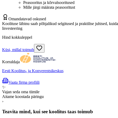
Peasooritus ja kõrvalsooritused
Mille järgi määrata peasooritust
Omandatavad oskused
Koolituse läbinu saab põhjalikud selgitused ja praktilise juhised, kuida
Investeering
Hind kokkuleppel
Küsi, millal toimub
Korraldaja
Eesti Koolitus- ja Konverentsikeskus
Vaata firma profiili
✨
Vajan seda oma tiimile
Aitame koostada päringu
›
Teavita mind, kui see koolitus taas toimub