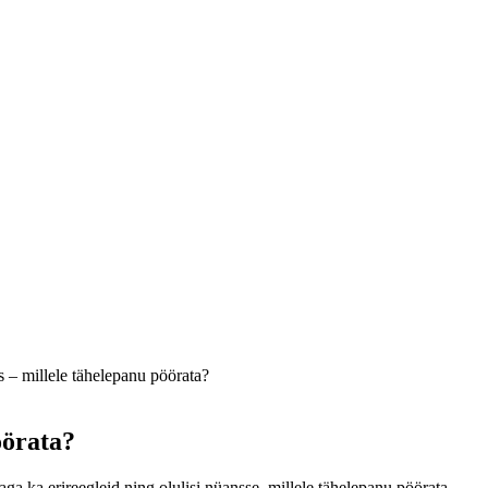
 – millele tähelepanu pöörata?
öörata?
ga ka erireegleid ning olulisi nüansse, millele tähelepanu pöörata.