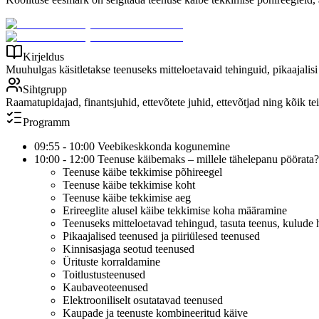
Kirjeldus
Muuhulgas käsitletakse teenuseks mitteloetavaid tehinguid, pikaajalisi
Sihtgrupp
Raamatupidajad, finantsjuhid, ettevõtete juhid, ettevõtjad ning kõik te
Programm
09:55 - 10:00 Veebikeskkonda kogunemine
10:00 - 12:00 Teenuse käibemaks – millele tähelepanu pöörata?
Teenuse käibe tekkimise põhireegel
Teenuse käibe tekkimise koht
Teenuse käibe tekkimise aeg
Erireeglite alusel käibe tekkimise koha määramine
Teenuseks mitteloetavad tehingud, tasuta teenus, kulud
Pikaajalised teenused ja piiriülesed teenused
Kinnisasjaga seotud teenused
Ürituste korraldamine
Toitlustusteenused
Kaubaveoteenused
Elektrooniliselt osutatavad teenused
Kaupade ja teenuste kombineeritud käive