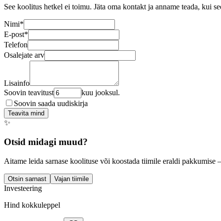
See koolitus hetkel ei toimu. Jäta oma kontakt ja anname teada, kui se
Nimi
*
E-post
*
Telefon
Osalejate arv
Lisainfo
Soovin teavitust
kuu jooksul.
Soovin saada uudiskirja
Teavita mind
✨
Otsid midagi muud?
Aitame leida sarnase koolituse või koostada tiimile eraldi pakkumise 
Otsin sarnast
Vajan tiimile
Investeering
Hind kokkuleppel