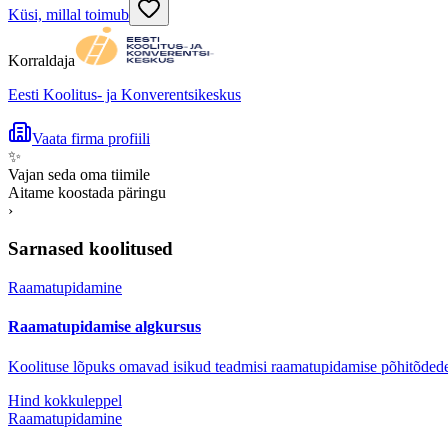
Küsi, millal toimub
Korraldaja
Eesti Koolitus- ja Konverentsikeskus
Vaata firma profiili
✨
Vajan seda oma tiimile
Aitame koostada päringu
›
Sarnased koolitused
Raamatupidamine
Raamatupidamise algkursus
Koolituse lõpuks omavad isikud teadmisi raamatupidamise põhitõdede
Hind kokkuleppel
Raamatupidamine