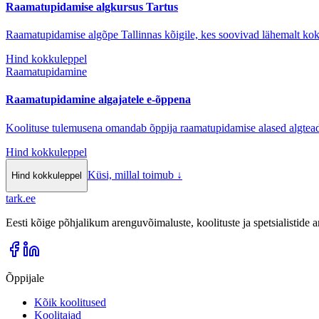
Raamatupidamise algkursus Tartus
Raamatupidamise algõpe Tallinnas kõigile, kes soovivad lähemalt k
Hind kokkuleppel
Raamatupidamine
Raamatupidamine algajatele e-õppena
Koolituse tulemusena omandab õppija raamatupidamise alased algtead
Hind kokkuleppel
Küsi, millal toimub
↓
Hind kokkuleppel
tark
.
ee
Eesti kõige põhjalikum arenguvõimaluste, koolituste ja spetsialistide
Õppijale
Kõik koolitused
Koolitajad