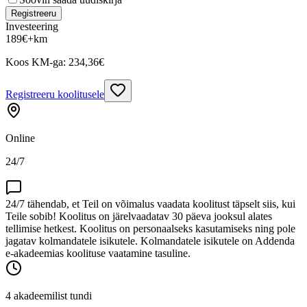
Registreeru
Investeering
189
€
+km
Koos KM-ga:
234,36
€
Registreeru koolitusele
Online
24/7
24/7 tähendab, et Teil on võimalus vaadata koolitust täpselt siis, kui
Teile sobib! Koolitus on järelvaadatav 30 päeva jooksul alates
tellimise hetkest. Koolitus on personaalseks kasutamiseks ning pole
jagatav kolmandatele isikutele. Kolmandatele isikutele on Addenda
e-akadeemias koolituse vaatamine tasuline.
4 akadeemilist tundi