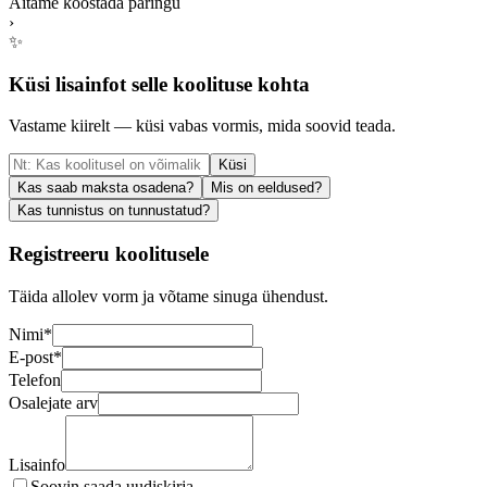
Aitame koostada päringu
›
✨
Küsi lisainfot selle koolituse kohta
Vastame kiirelt — küsi vabas vormis, mida soovid teada.
Küsi
Kas saab maksta osadena?
Mis on eeldused?
Kas tunnistus on tunnustatud?
Registreeru koolitusele
Täida allolev vorm ja võtame sinuga ühendust.
Nimi
*
E-post
*
Telefon
Osalejate arv
Lisainfo
Soovin saada uudiskirja