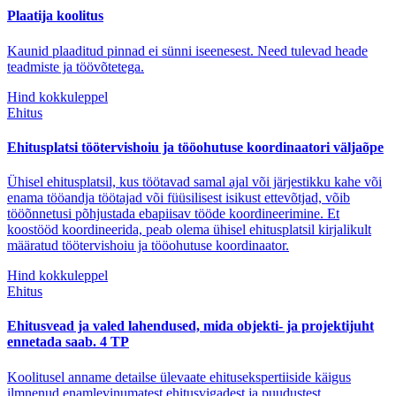
Plaatija koolitus
Kaunid plaaditud pinnad ei sünni iseenesest. Need tulevad heade
teadmiste ja töövõtetega.
Hind kokkuleppel
Ehitus
Ehitusplatsi töötervishoiu ja tööohutuse koordinaatori väljaõpe
Ühisel ehitusplatsil, kus töötavad samal ajal või järjestikku kahe või
enama tööandja töötajad või füüsilisest isikust ettevõtjad, võib
tööõnnetusi põhjustada ebapiisav tööde koordineerimine. Et
koostööd koordineerida, peab olema ühisel ehitusplatsil kirjalikult
määratud töötervishoiu ja tööohutuse koordinaator.
Hind kokkuleppel
Ehitus
Ehitusvead ja valed lahendused, mida objekti- ja projektijuht
ennetada saab. 4 TP
Koolitusel anname detailse ülevaate ehitusekspertiiside käigus
ilmnenud enamlevinumatest ehitusvigadest ja puudustest