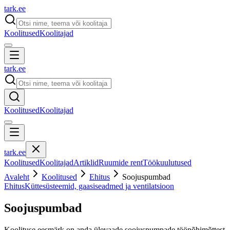
tark
.
ee
Koolitused
Koolitajad
tark
.
ee
Koolitused
Koolitajad
tark
.
ee
Koolitused
Koolitajad
Artiklid
Ruumide rent
Töökuulutused
Avaleht
Koolitused
Ehitus
Soojuspumbad
Ehitus
Küttesüsteemid, gaasiseadmed ja ventilatsioon
Soojuspumbad
Koolituse eesmärk on anda ülevaade soojuspumpade tööpõhimõttest