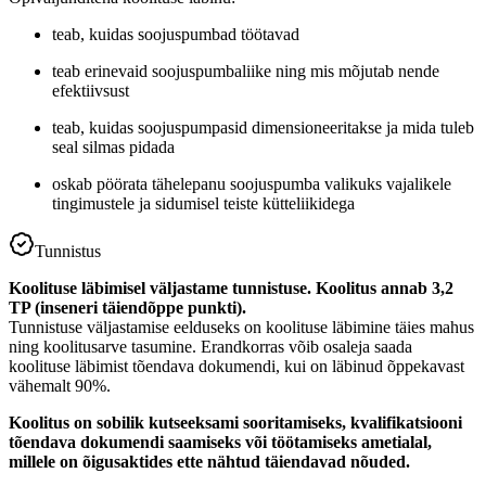
teab, kuidas soojuspumbad töötavad
teab erinevaid soojuspumbaliike ning mis mõjutab nende
efektiivsust
teab, kuidas soojuspumpasid dimensioneeritakse ja mida tuleb
seal silmas pidada
oskab pöörata tähelepanu soojuspumba valikuks vajalikele
tingimustele ja sidumisel teiste kütteliikidega
Tunnistus
Koolituse läbimisel väljastame tunnistuse. Koolitus annab 3,2
TP (inseneri täiendõppe punkti).
Tunnistuse väljastamise eelduseks on koolituse läbimine täies mahus
ning koolitusarve tasumine. Erandkorras võib osaleja saada
koolituse läbimist tõendava dokumendi, kui on läbinud õppekavast
vähemalt 90%.
Koolitus on sobilik kutseeksami sooritamiseks, kvalifikatsiooni
tõendava dokumendi saamiseks või töötamiseks ametialal,
millele on õigusaktides ette nähtud täiendavad nõuded.