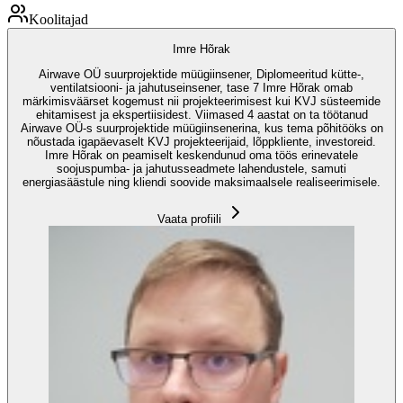
Koolitajad
Imre Hõrak
Airwave OÜ suurprojektide müügiinsener, Diplomeeritud kütte-,
ventilatsiooni- ja jahutuseinsener, tase 7 Imre Hõrak omab
märkimisväärset kogemust nii projekteerimisest kui KVJ süsteemide
ehitamisest ja ekspertiisidest. Viimased 4 aastat on ta töötanud
Airwave OÜ-s suurprojektide müügiinsenerina, kus tema põhitööks on
nõustada igapäevaselt KVJ projekteerijaid, lõppkliente, investoreid.
Imre Hõrak on peamiselt keskendunud oma töös erinevatele
soojuspumba- ja jahutusseadmete lahendustele, samuti
energiasäästule ning kliendi soovide maksimaalsele realiseerimisele.
Vaata profiili