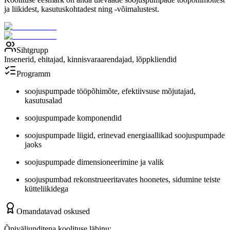
ja liikidest, kasutuskohtadest ning -võimalustest.
Sihtgrupp
Insenerid, ehitajad, kinnisvaraarendajad, lõppkliendid
Programm
soojuspumpade tööpõhimõte, efektiivsuse mõjutajad,
kasutusalad
soojuspumpade komponendid
soojuspumpade liigid, erinevad energiaallikad soojuspumpade
jaoks
soojuspumpade dimensioneerimine ja valik
soojuspumbad rekonstrueeritavates hoonetes, sidumine teiste
kütteliikidega
Omandatavad oskused
Õpiväljunditena koolituse läbinu: