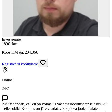
Investeering
189
€
+km
Koos KM-ga:
234,36
€
Registreeru koolitusele
Online
24/7
24/7 tähendab, et Teil on võimalus vaadata koolitust täpselt siis, kui
Teile sobib! Koolitus on järelvaadatav 30 päeva jooksul alates