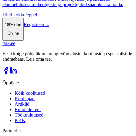
elamuehituses, mida objekti- ja projektijuhid saanuks ära hoida.
Hind kokkuleppel
Registreeru
↓
189
€
+km
Online
tark
.
ee
Eesti kõige põhjalikum arenguvõimaluste, koolituste ja spetsialistide
andmebaas. Leia oma tee.
Õppijale
Kõik koolitused
Koolitajad
Artiklid
Ruumide rent
Töökuulutused
KKK
Partnerile