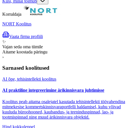
Küsi, millal toimub
Korraldaja
NORT Koolitus
Vaata firma profiili
✨
Vajan seda oma tiimile
Aitame koostada päringu
›
Sarnased koolitused
AI õpe, tehisintellekti koolitus
AI praktiline integreerimine ärikinnisvara juhtimisse
Koolitus peab aitama osalejatel kasutada tehisintellekti töövahendina
mitmekesise kommertskinnisvaraportfelli haldamisel, kuhu võivad
kuuluda büroohooned, kaubandus- ja teeninduspinnad, lao- ja
tootmispinnad ning muud ärikinnisvara objektid.
Hind kokkuleppel