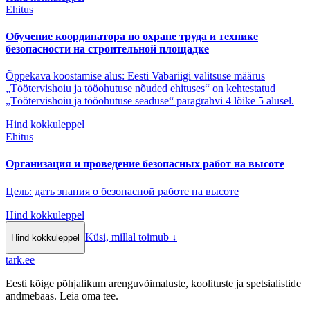
Ehitus
Обучение координатора по охране труда и технике
безопасности на строительной площадке
Õppekava koostamise alus: Eesti Vabariigi valitsuse määrus
„Töötervishoiu ja tööohutuse nõuded ehituses“ on kehtestatud
„Töötervishoiu ja tööohutuse seaduse“ paragrahvi 4 lõike 5 alusel.
Hind kokkuleppel
Ehitus
Организация и проведение безопасных работ на высоте
Цель: дать знания о безопасной работе на высоте
Hind kokkuleppel
Küsi, millal toimub
↓
Hind kokkuleppel
tark
.
ee
Eesti kõige põhjalikum arenguvõimaluste, koolituste ja spetsialistide
andmebaas. Leia oma tee.