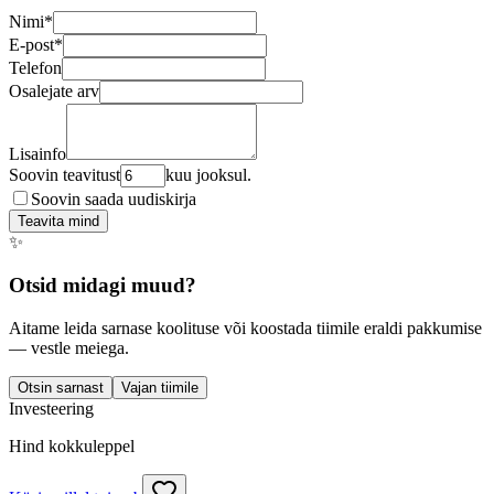
Nimi
*
E-post
*
Telefon
Osalejate arv
Lisainfo
Soovin teavitust
kuu jooksul.
Soovin saada uudiskirja
Teavita mind
✨
Otsid midagi muud?
Aitame leida sarnase koolituse või koostada tiimile eraldi pakkumise
— vestle meiega.
Otsin sarnast
Vajan tiimile
Investeering
Hind kokkuleppel