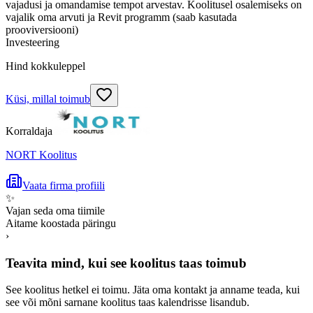
vajadusi ja omandamise tempot arvestav. Koolitusel osalemiseks on
vajalik oma arvuti ja Revit programm (saab kasutada
prooviversiooni)
Investeering
Hind kokkuleppel
Küsi, millal toimub
Korraldaja
NORT Koolitus
Vaata firma profiili
✨
Vajan seda oma tiimile
Aitame koostada päringu
›
Teavita mind, kui see koolitus taas toimub
See koolitus hetkel ei toimu. Jäta oma kontakt ja anname teada, kui
see või mõni sarnane koolitus taas kalendrisse lisandub.