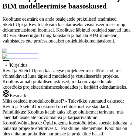
BIM modelleerimise baasoskused
Koolituse eesmärk on anda osalejatele praktilised teadmised
SketchUpi ja Reviti tarkvara kasutamiseks visualiseerimisel ning
dokumentatsiooni loomisel. Koolituse läbinud osalejad saavad luua
3D visualiseeringuid ning koostada ja hallata BIM-mudeleid,
valmistades ette professionaalset projektidokumentatsiooni.
Kirjeldus
Revit ja SketchUp on kaasaegse projekteerimise tööriistad, mis
võimaldavad luua täpseid mudeleid ja visualiseerida projekte.
Koolitus annab praktilised oskused, mida on vaja edukaks
koostööks projekteerimismeeskondades ja karjääri edendamiseks.
Eesmärk
Miks osaleda moodulkoolitusel? - Tulevikku suunatud oskused:
Reviti ja SketchUpi oskused on ehitustööstuse standard. -
Paindlikkus: Koolitus katab kaks kõige olulisemat tarkvara, mis
laiendab osalejate töövõimalusi ja karjäärivalikuid. -
Koostöövõimalused: Õpid tegema koostööd teiste spetsialistidega ja
hallama projekte efektiivselt. - Praktiline lähenemine: Koolitus on
üles ehitatud praktiliste harjutuste ja projektide baasil.