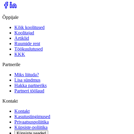
Õppijale
Kõik koolitused
Koolitajad
Artiklid
Ruumide rent
Töökuulutused
KKK
Partnerile
Miks liituda?
Lisa sündmus
Hakka partneriks
Partneri töölaud
Kontakt
Kontakt
Kasutustingimused
Privaatsuspoliitika
Küpsiste-poliitika
Küpsiste seaded