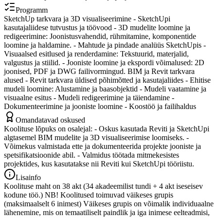
Programm
SketchUp tarkvara ja 3D visualiseerimine - SketchUpi
kasutajaliidese tutvustus ja töövood - 3D mudelite loomine ja
redigeerimine: Joonistusvahendid, rühmitamine, komponentide
loomine ja haldamine. - Mahtude ja pindade analüüs SketchUpis -
Visuaalsed esitlused ja renderdamine: Tekstuurid, materjalid,
valgustus ja stiilid. - Jooniste loomine ja ekspordi võimalused: 2D
joonised, PDF ja DWG failivormingud. BIM ja Revit tarkvara
alused - Revit tarkvara üldised põhimõtted ja kasutajaliides - Ehitise
mudeli loomine: Alustamine ja baasobjektid - Mudeli vaatamine ja
visuaalne esitus - Mudeli redigeerimine ja täiendamine -
Dokumenteerimine ja jooniste loomine - Koostöö ja failihaldus
Omandatavad oskused
Koolituse lõpuks on osalejal: - Oskus kasutada Reviti ja SketchUpi
algtasemel BIM mudelite ja 3D visualiseerimise loomiseks. -
Võimekus valmistada ette ja dokumenteerida projekte jooniste ja
spetsifikatsioonide abil. - Valmidus töötada mitmekesistes
projektides, kus kasutatakse nii Reviti kui SketchUpi tööriistu.
Lisainfo
Koolituse maht on 38 akt (34 akadeemilist tundi + 4 akt iseseisev
kodune töö.) NB! Koolitused toimuvad väikeses grupis
(maksimaalselt 6 inimest) Väikeses grupis on võimalik individuaalne
lähenemine, mis on temaatiliselt paindlik ja iga inimese eelteadmisi,