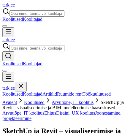
tark
.
ee
Koolitused
Koolitajad
tark
.
ee
Koolitused
Koolitajad
tark
.
ee
Koolitused
Koolitajad
Artiklid
Ruumide rent
Töökuulutused
Avaleht
Koolitused
Arvutiõpe, IT koolitus
SketchUp ja
Revit – visualiseerimise ja BIM modelleerimise baasoskused
Arvutiõpe, IT koolitus
Ehitus
Disaini, UX koolitus
Joonestamine,
projekteerimine
SketchUp ja Revit – visualiseerimise ja