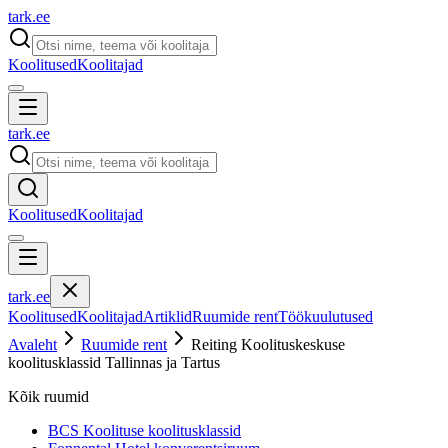
tark
.
ee
Koolitused
Koolitajad
tark
.
ee
Koolitused
Koolitajad
tark
.
ee
Koolitused
Koolitajad
Artiklid
Ruumide rent
Töökuulutused
Avaleht
Ruumide rent
Reiting Koolituskeskuse
koolitusklassid Tallinnas ja Tartus
Kõik ruumid
BCS Koolituse koolitusklassid