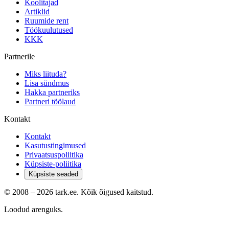
Koolitajad
Artiklid
Ruumide rent
Töökuulutused
KKK
Partnerile
Miks liituda?
Lisa sündmus
Hakka partneriks
Partneri töölaud
Kontakt
Kontakt
Kasutustingimused
Privaatsuspoliitika
Küpsiste-poliitika
Küpsiste seaded
© 2008 –
2026
tark.ee. Kõik õigused kaitstud.
Loodud arenguks.