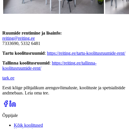
Ruumide rentimine ja lisainfo:
reiting@reiting.ee
7333690, 5332 6481
Tartu koolitusruumid
:
https://reiting.ee/tartu-koolitusruumide-rent/
Tallinna koolitusruumid
:
https://reiting.ee/tallinna-
koolitusruumide-rent/
tark
.
ee
Eesti kõige põhjalikum arenguvõimaluste, koolituste ja spetsialistide
andmebaas. Leia oma tee.
Õppijale
Kõik koolitused