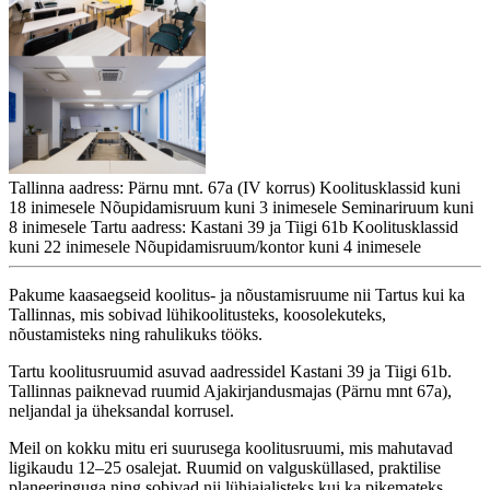
Tallinna aadress: Pärnu mnt. 67a (IV korrus) Koolitusklassid kuni
18 inimesele Nõupidamisruum kuni 3 inimesele Seminariruum kuni
8 inimesele Tartu aadress: Kastani 39 ja Tiigi 61b Koolitusklassid
kuni 22 inimesele Nõupidamisruum/kontor kuni 4 inimesele
Pakume kaasaegseid koolitus- ja nõustamisruume nii Tartus kui ka
Tallinnas, mis sobivad lühikoolitusteks, koosolekuteks,
nõustamisteks ning rahulikuks tööks.
Tartu koolitusruumid asuvad aadressidel Kastani 39 ja Tiigi 61b.
Tallinnas paiknevad ruumid Ajakirjandusmajas (Pärnu mnt 67a),
neljandal ja üheksandal korrusel.
Meil on kokku mitu eri suurusega koolitusruumi, mis mahutavad
ligikaudu 12–25 osalejat. Ruumid on valgusküllased, praktilise
planeeringuga ning sobivad nii lühiajalisteks kui ka pikemateks