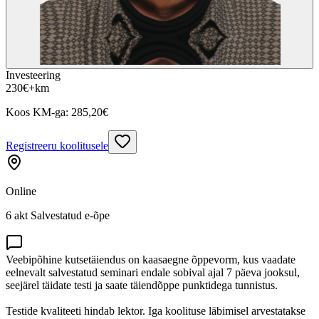
Investeering
230
€
+km
Koos KM-ga:
285,20
€
Registreeru koolitusele
Online
6 akt Salvestatud e-õpe
Veebipõhine kutsetäiendus on kaasaegne õppevorm, kus vaadate
eelnevalt salvestatud seminari endale sobival ajal 7 päeva jooksul,
seejärel täidate testi ja saate täiendõppe punktidega tunnistus.
Testide kvaliteeti hindab lektor. Iga koolituse läbimisel arvestatakse