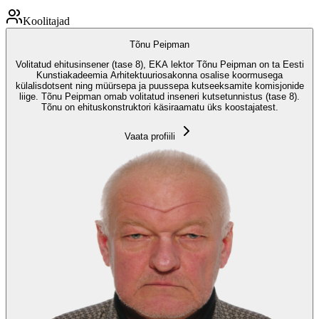
Koolitajad
Tõnu Peipman
Volitatud ehitusinsener (tase 8), EKA lektor Tõnu Peipman on ta Eesti
Kunstiakadeemia Arhitektuuriosakonna osalise koormusega
külalisdotsent ning müürsepa ja puussepa kutseeksamite komisjonide
liige. Tõnu Peipman omab volitatud inseneri kutsetunnistus (tase 8).
Tõnu on ehituskonstruktori käsiraamatu üks koostajatest.
Vaata profiili