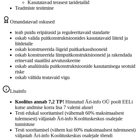
Kasutatavad terasest taridetailid
Teadmiste testimine
Omandatavad oskused
teab puidu eripärasid ja reguleeritavaid standarte
oskab valida puitkonstruktsioonides kasutatavaid liiteid ja
liitdetaile
oskab konstrueerida õigeid puitkarkasshooneid
oskab konstrueerida liimpuitkonstruktsiooneid ja rakendada
erinevaid staatilisi arvutusskeeme
oskab analüüsida puitkonstruktsioonide kasutamisega seotuid
riske
oskab vältida teatavaid vigu
Lisainfo
Koolitus annab 7,2 TP!
Hinnatud Äri-info OÜ poolt EELi
kutse andmise korra lisa 7 valemi alusel
Testi edukal sooritamisel (vähemalt 60% maksimaalsest
tulemusest) väljastab Äri-info Koolituskeskus osalejale
tunnistuse
Testi sooritamisel (vähem kui 60% maksimaalsest tulemusest)
väljastab Äri-info Koolituskeskus osalejale tõendi