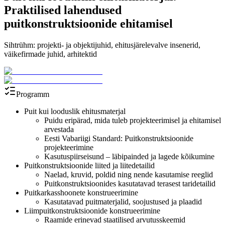
Praktilised lahendused
puitkonstruktsioonide ehitamisel
Sihtrühm: projekti- ja objektijuhid, ehitusjärelevalve insenerid,
väikefirmade juhid, arhitektid
Programm
Puit kui looduslik ehitusmaterjal
Puidu eripärad, mida tuleb projekteerimisel ja ehitamisel
arvestada
Eesti Vabariigi Standard: Puitkonstruktsioonide
projekteerimine
Kasutuspiirseisund – läbipainded ja lagede kõikumine
Puitkonstruktsioonide liited ja liitedetailid
Naelad, kruvid, poldid ning nende kasutamise reeglid
Puitkonstruktsioonides kasutatavad terasest taridetailid
Puitkarkasshoonete konstrueerimine
Kasutatavad puitmaterjalid, soojustused ja plaadid
Liimpuitkonstruktsioonide konstrueerimine
Raamide erinevad staatilised arvutusskeemid