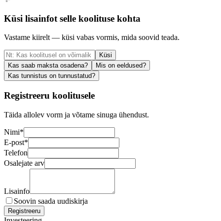
Küsi lisainfot selle koolituse kohta
Vastame kiirelt — küsi vabas vormis, mida soovid teada.
Küsi
Kas saab maksta osadena?
Mis on eeldused?
Kas tunnistus on tunnustatud?
Registreeru koolitusele
Täida allolev vorm ja võtame sinuga ühendust.
Nimi
*
E-post
*
Telefon
Osalejate arv
Lisainfo
Soovin saada uudiskirja
Registreeru
Investeering