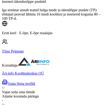
inseneri täiendusõppe punktid
Iga seminar annab teatud hulga tunde ja täiendõppe punkte (TP):
ehitajad peavad läbima 16 tundi koolitusi ja insenerid koguma 80 –
100 TP-d.
Eesti keel
· E-õpe, E-õpe reaalajas
Tõnu Peipman
Korraldaja
Äri-info Koolituskeskus OÜ
Vaata firma profiili
✨
Vajan seda oma tiimile
Aitame koostada päringu
›
✨