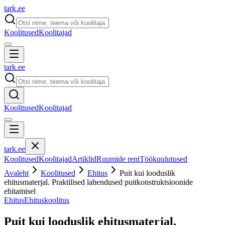
tark
.
ee
Koolitused
Koolitajad
tark
.
ee
Koolitused
Koolitajad
tark
.
ee
Koolitused
Koolitajad
Artiklid
Ruumide rent
Töökuulutused
Avaleht
Koolitused
Ehitus
Puit kui looduslik
ehitusmaterjal. Praktilised lahendused puitkonstruktsioonide
ehitamisel
Ehitus
Ehituskoolitus
Puit kui looduslik ehitusmaterjal.