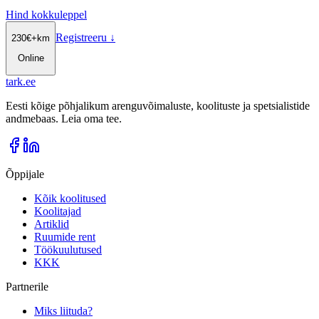
Hind kokkuleppel
Registreeru
↓
230
€
+km
Online
tark
.
ee
Eesti kõige põhjalikum arenguvõimaluste, koolituste ja spetsialistide
andmebaas. Leia oma tee.
Õppijale
Kõik koolitused
Koolitajad
Artiklid
Ruumide rent
Töökuulutused
KKK
Partnerile
Miks liituda?