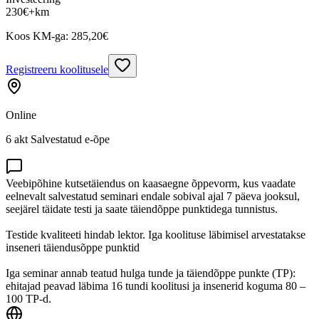
230
€
+km
Koos KM-ga:
285,20
€
Registreeru koolitusele
Online
6 akt Salvestatud e-õpe
Veebipõhine kutsetäiendus on kaasaegne õppevorm, kus vaadate
eelnevalt salvestatud seminari endale sobival ajal 7 päeva jooksul,
seejärel täidate testi ja saate täiendõppe punktidega tunnistus.
Testide kvaliteeti hindab lektor. Iga koolituse läbimisel arvestatakse
inseneri täiendusõppe punktid
Iga seminar annab teatud hulga tunde ja täiendõppe punkte (TP):
ehitajad peavad läbima 16 tundi koolitusi ja insenerid koguma 80 –
100 TP-d.