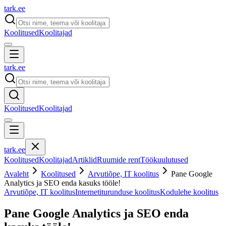
tark
.
ee
Koolitused
Koolitajad
tark
.
ee
Koolitused
Koolitajad
tark
.
ee
Koolitused
Koolitajad
Artiklid
Ruumide rent
Töökuulutused
Avaleht
Koolitused
Arvutiõpe, IT koolitus
Pane Google
Analytics ja SEO enda kasuks tööle!
Arvutiõpe, IT koolitus
Internetiturunduse koolitus
Kodulehe koolitus
Pane Google Analytics ja SEO enda