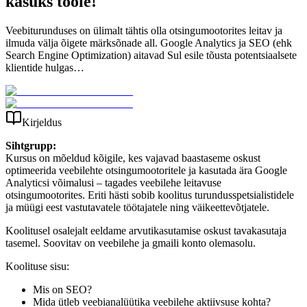
kasuks tööle!
Veebiturunduses on ülimalt tähtis olla otsingumootorites leitav ja
ilmuda välja õigete märksõnade all. Google Analytics ja SEO (ehk
Search Engine Optimization) aitavad Sul esile tõusta potentsiaalsete
klientide hulgas…
Kirjeldus
Sihtgrupp:
Kursus on mõeldud kõigile, kes vajavad baastaseme oskust
optimeerida veebilehte otsingumootoritele ja kasutada ära Google
Analyticsi võimalusi – tagades veebilehe leitavuse
otsingumootorites. Eriti hästi sobib koolitus turundusspetsialistidele
ja müügi eest vastutavatele töötajatele ning väikeettevõtjatele.
Koolitusel osalejalt eeldame arvutikasutamise oskust tavakasutaja
tasemel. Soovitav on veebilehe ja gmaili konto olemasolu.
Koolituse sisu:
Mis on SEO?
Mida ütleb veebianalüütika veebilehe aktiivsuse kohta?