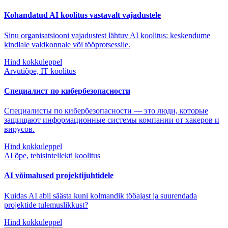
Kohandatud AI koolitus vastavalt vajadustele
Sinu organisatsiooni vajadustest lähtuv AI koolitus: keskendume
kindlale valdkonnale või tööprotsessile.
Hind kokkuleppel
Arvutiõpe, IT koolitus
Специалист по кибербезопасности
Специалисты по кибербезопасности — это люди, которые
защищают информационные системы компании от хакеров и
вирусов.
Hind kokkuleppel
AI õpe, tehisintellekti koolitus
AI võimalused projektijuhtidele
Kuidas AI abil säästa kuni kolmandik tööajast ja suurendada
projektide tulemuslikkust?
Hind kokkuleppel