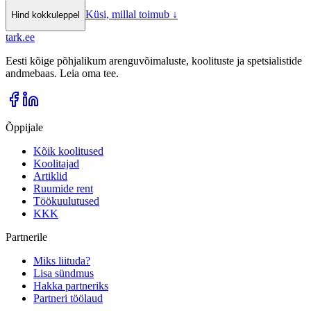
Küsi, millal toimub
↓
Hind kokkuleppel
tark
.
ee
Eesti kõige põhjalikum arenguvõimaluste, koolituste ja spetsialistide
andmebaas. Leia oma tee.
Õppijale
Kõik koolitused
Koolitajad
Artiklid
Ruumide rent
Töökuulutused
KKK
Partnerile
Miks liituda?
Lisa sündmus
Hakka partneriks
Partneri töölaud