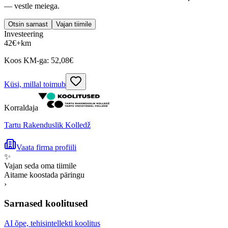
— vestle meiega.
Otsin sarnast
Vajan tiimile
Investeering
42
€
+km
Koos KM-ga:
52,08
€
Küsi, millal toimub
Korraldaja
Tartu Rakenduslik Kolledž
Vaata firma profiili
✨
Vajan seda oma tiimile
Aitame koostada päringu
›
Sarnased koolitused
AI õpe, tehisintellekti koolitus