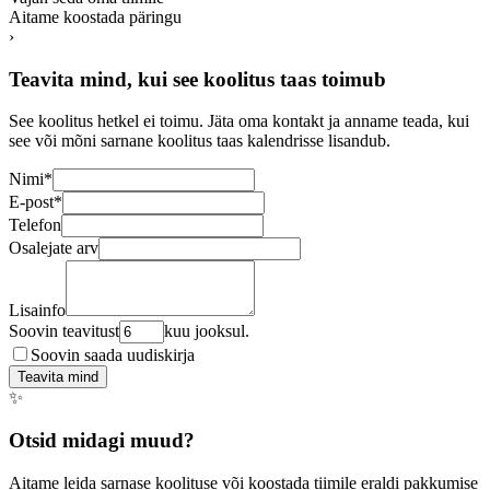
Aitame koostada päringu
›
Teavita mind, kui see koolitus taas toimub
See koolitus hetkel ei toimu. Jäta oma kontakt ja anname teada, kui
see või mõni sarnane koolitus taas kalendrisse lisandub.
Nimi
*
E-post
*
Telefon
Osalejate arv
Lisainfo
Soovin teavitust
kuu jooksul.
Soovin saada uudiskirja
Teavita mind
✨
Otsid midagi muud?
Aitame leida sarnase koolituse või koostada tiimile eraldi pakkumise