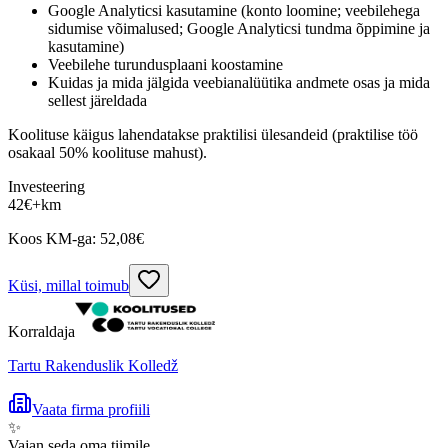
Google Analyticsi kasutamine (konto loomine; veebilehega
sidumise võimalused; Google Analyticsi tundma õppimine ja
kasutamine)
Veebilehe turundusplaani koostamine
Kuidas ja mida jälgida veebianalüütika andmete osas ja mida
sellest järeldada
Koolituse käigus lahendatakse praktilisi ülesandeid (praktilise töö
osakaal 50% koolituse mahust).
Investeering
42
€
+km
Koos KM-ga:
52,08
€
Küsi, millal toimub
Korraldaja
Tartu Rakenduslik Kolledž
Vaata firma profiili
✨
Vajan seda oma tiimile