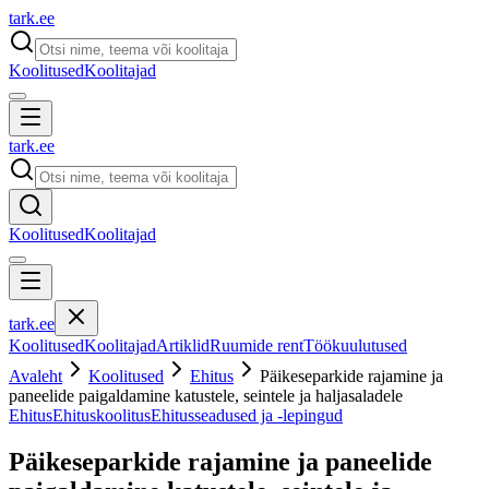
tark
.
ee
Koolitused
Koolitajad
tark
.
ee
Koolitused
Koolitajad
tark
.
ee
Koolitused
Koolitajad
Artiklid
Ruumide rent
Töökuulutused
Avaleht
Koolitused
Ehitus
Päikeseparkide rajamine ja
paneelide paigaldamine katustele, seintele ja haljasaladele
Ehitus
Ehituskoolitus
Ehitusseadused ja -lepingud
Päikeseparkide rajamine ja paneelide