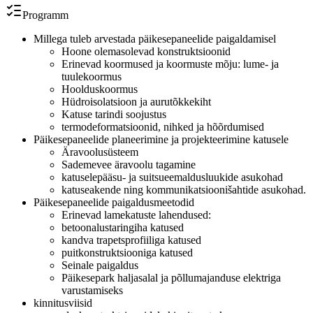
Programm
Millega tuleb arvestada päikesepaneelide paigaldamisel
Hoone olemasolevad konstruktsioonid
Erinevad koormused ja koormuste mõju: lume- ja
tuulekoormus
Hoolduskoormus
Hüdroisolatsioon ja aurutõkkekiht
Katuse tarindi soojustus
termodeformatsioonid, nihked ja hõõrdumised
Päikesepaneelide planeerimine ja projekteerimine katusele
Äravoolusüsteem
Sademevee äravoolu tagamine
katuselepääsu- ja suitsueemaldusluukide asukohad
katuseakende ning kommunikatsioonišahtide asukohad.
Päikesepaneelide paigaldusmeetodid
Erinevad lamekatuste lahendused:
betoonalustaringiha katused
kandva trapetsprofiiliga katused
puitkonstruktsiooniga katused
Seinale paigaldus
Päikesepark haljasalal ja põllumajanduse elektriga
varustamiseks
kinnitusviisid