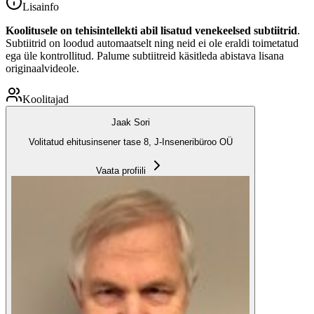
Lisainfo
Koolitusele on tehisintellekti abil lisatud venekeelsed subtiitrid
.
Subtiitrid on loodud automaatselt ning neid ei ole eraldi toimetatud
ega üle kontrollitud. Palume subtiitreid käsitleda abistava lisana
originaalvideole.
Koolitajad
Jaak Sori
Volitatud ehitusinsener tase 8, J-Inseneribüroo OÜ
Vaata profiili