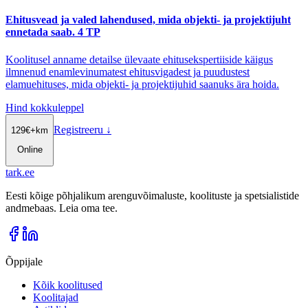
Ehitusvead ja valed lahendused, mida objekti- ja projektijuht
ennetada saab. 4 TP
Koolitusel anname detailse ülevaate ehitusekspertiiside käigus
ilmnenud enamlevinumatest ehitusvigadest ja puudustest
elamuehituses, mida objekti- ja projektijuhid saanuks ära hoida.
Hind kokkuleppel
Registreeru
↓
129
€
+km
Online
tark
.
ee
Eesti kõige põhjalikum arenguvõimaluste, koolituste ja spetsialistide
andmebaas. Leia oma tee.
Õppijale
Kõik koolitused
Koolitajad