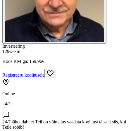
Investeering
129
€
+km
Koos KM-ga:
159,96
€
Registreeru koolitusele
Online
24/7
24/7 tähendab, et Teil on võimalus vaadata koolitust täpselt siis, kui
Teile sobib!