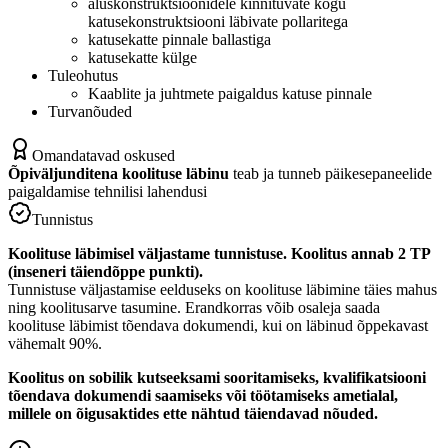
aluskonstruktsioonidele kinnituvate kogu
katusekonstruktsiooni läbivate pollaritega
katusekatte pinnale ballastiga
katusekatte külge
Tuleohutus
Kaablite ja juhtmete paigaldus katuse pinnale
Turvanõuded
Omandatavad oskused
Õpiväljunditena koolituse läbinu
teab ja tunneb päikesepaneelide
paigaldamise tehnilisi lahendusi
Tunnistus
Koolituse läbimisel väljastame tunnistuse. Koolitus annab 2 TP
(inseneri täiendõppe punkti).
Tunnistuse väljastamise eelduseks on koolituse läbimine täies mahus
ning koolitusarve tasumine. Erandkorras võib osaleja saada
koolituse läbimist tõendava dokumendi, kui on läbinud õppekavast
vähemalt 90%.
Koolitus on sobilik kutseeksami sooritamiseks, kvalifikatsiooni
tõendava dokumendi saamiseks või töötamiseks ametialal,
millele on õigusaktides ette nähtud täiendavad nõuded.