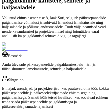
paigaldamine katustele, seintele ja
haljasaladele
Volitatud ehitusinsener tase 8, Jaak Sori, selgitab päikesepaneelide
paigaldamise võimalusi ja sobivaid lahendusi lamekatustele ning
haljasaladele ja põllumajandusmaadele. Toob välja peamised vead
nende kavandamisel ja projekteerimisel ning fotonäidete varal
analüüsib ka paigaldamisel tehtavaid vigu ja tagajärgi.
Eesmärk
Anda ülevaade päikesepaneelide paigaldamisest elu-, äri- ja
tööstushoonete lamekatustele, seintele ja haljasaladele.
Sihtgrupp
Ehitajad, arendajad, ja projekteerijad, kes puutuvad oma töös kokku
päikesepaneelide ja päikeseelektrijaamade ehitamisega ning
paigaldamisega. Samuti kõik teised huvilised, kes soovivad rohkem
teada saada päikesepaneelide paigaldamisega ja
päikeseelektrijaamade rajamisest