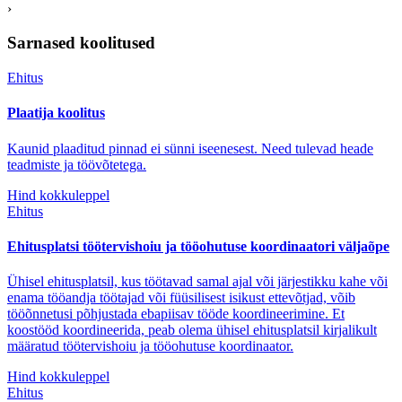
›
Sarnased koolitused
Ehitus
Plaatija koolitus
Kaunid plaaditud pinnad ei sünni iseenesest. Need tulevad heade
teadmiste ja töövõtetega.
Hind kokkuleppel
Ehitus
Ehitusplatsi töötervishoiu ja tööohutuse koordinaatori väljaõpe
Ühisel ehitusplatsil, kus töötavad samal ajal või järjestikku kahe või
enama tööandja töötajad või füüsilisest isikust ettevõtjad, võib
tööõnnetusi põhjustada ebapiisav tööde koordineerimine. Et
koostööd koordineerida, peab olema ühisel ehitusplatsil kirjalikult
määratud töötervishoiu ja tööohutuse koordinaator.
Hind kokkuleppel
Ehitus