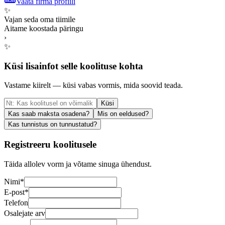
Vaata firma profiili
✨
Vajan seda oma tiimile
Aitame koostada päringu
›
✨
Küsi lisainfot selle koolituse kohta
Vastame kiirelt — küsi vabas vormis, mida soovid teada.
Küsi
Kas saab maksta osadena?
Mis on eeldused?
Kas tunnistus on tunnustatud?
Registreeru koolitusele
Täida allolev vorm ja võtame sinuga ühendust.
Nimi
*
E-post
*
Telefon
Osalejate arv