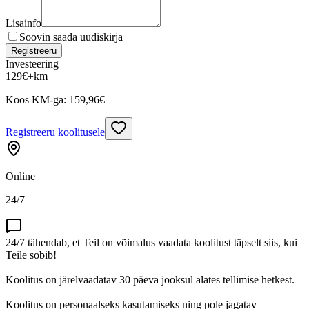
Lisainfo
Soovin saada uudiskirja
Registreeru
Investeering
129
€
+km
Koos KM-ga:
159,96
€
Registreeru koolitusele
Online
24/7
24/7 tähendab, et Teil on võimalus vaadata koolitust täpselt siis, kui
Teile sobib!
Koolitus on järelvaadatav 30 päeva jooksul alates tellimise hetkest.
Koolitus on personaalseks kasutamiseks ning pole jagatav