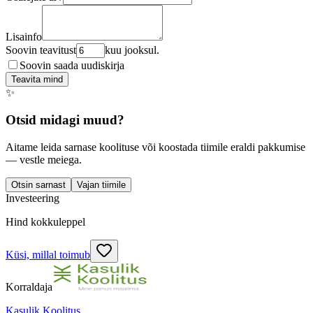
Lisainfo
Soovin teavitust
kuu jooksul.
Soovin saada uudiskirja
Teavita mind
✨
Otsid midagi muud?
Aitame leida sarnase koolituse või koostada tiimile eraldi pakkumise
— vestle meiega.
Otsin sarnast
Vajan tiimile
Investeering
Hind kokkuleppel
Küsi, millal toimub
Korraldaja
Kasulik Koolitus