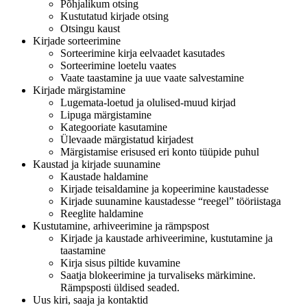
Põhjalikum otsing
Kustutatud kirjade otsing
Otsingu kaust
Kirjade sorteerimine
Sorteerimine kirja eelvaadet kasutades
Sorteerimine loetelu vaates
Vaate taastamine ja uue vaate salvestamine
Kirjade märgistamine
Lugemata-loetud ja olulised-muud kirjad
Lipuga märgistamine
Kategooriate kasutamine
Ülevaade märgistatud kirjadest
Märgistamise erisused eri konto tüüpide puhul
Kaustad ja kirjade suunamine
Kaustade haldamine
Kirjade teisaldamine ja kopeerimine kaustadesse
Kirjade suunamine kaustadesse “reegel” tööriistaga
Reeglite haldamine
Kustutamine, arhiveerimine ja rämpspost
Kirjade ja kaustade arhiveerimine, kustutamine ja
taastamine
Kirja sisus piltide kuvamine
Saatja blokeerimine ja turvaliseks märkimine.
Rämpsposti üldised seaded.
Uus kiri, saaja ja kontaktid