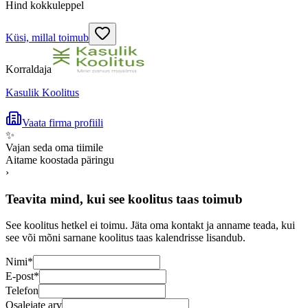
Hind kokkuleppel
Küsi, millal toimub
Korraldaja
Kasulik Koolitus
Vaata firma profiili
✨
Vajan seda oma tiimile
Aitame koostada päringu
›
Teavita mind, kui see koolitus taas toimub
See koolitus hetkel ei toimu. Jäta oma kontakt ja anname teada, kui
see või mõni sarnane koolitus taas kalendrisse lisandub.
Nimi
*
E-post
*
Telefon
Osalejate arv