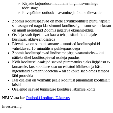
Kirjade kujunduse muutmine tingimusvormingu
tööriistaga
Pilvepõhine outlook – avamine ja üldine ülevaade
Zoomis koolituspäevad on meie arvutikoolituste puhul täpselt
samasugused nagu klassiruumi koolituselgi – suur seinaekraan
on ainult asendatud Zoomis jagatava ekraanipildiga
Osaleja saab õpetatavat kaasa teha, esitada koolitajale
küsimusi, aktiivselt osaleda
Päevakava on samuti sarnane – tunnised koolitusplokid
vahelduvad 15-minutiliste puhkepausidega
Zoomis koolituspäevad lindistame järgi vaatamiseks – kui
näiteks ühel koolituspäeval osaleja puudus
Kõik koolitusel osalejad saavad piiramatuks ajaks ligipääsu e-
kursusele, kus koolituse sisu on esitatud lühikeste ja hästi
liigendatud ekraanivideotena – nii et kõike saab omas tempos
läbi proovida
Igal osalejal on võimalik peale koolitust piiramatult koolitajalt
küsida
Osalenud saavad tunnistuse koolituse läbimise kohta
NB!
Vaata ka:
Outlooki koolitus. E-kursus
Investeering