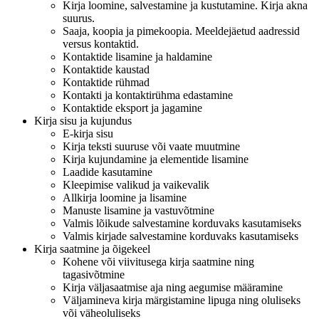
Kirja loomine, salvestamine ja kustutamine. Kirja akna
suurus.
Saaja, koopia ja pimekoopia. Meeldejäetud aadressid
versus kontaktid.
Kontaktide lisamine ja haldamine
Kontaktide kaustad
Kontaktide rühmad
Kontakti ja kontaktirühma edastamine
Kontaktide eksport ja jagamine
Kirja sisu ja kujundus
E-kirja sisu
Kirja teksti suuruse või vaate muutmine
Kirja kujundamine ja elementide lisamine
Laadide kasutamine
Kleepimise valikud ja vaikevalik
Allkirja loomine ja lisamine
Manuste lisamine ja vastuvõtmine
Valmis lõikude salvestamine korduvaks kasutamiseks
Valmis kirjade salvestamine korduvaks kasutamiseks
Kirja saatmine ja õigekeel
Kohene või viivitusega kirja saatmine ning
tagasivõtmine
Kirja väljasaatmise aja ning aegumise määramine
Väljamineva kirja märgistamine lipuga ning oluliseks
või väheoluliseks