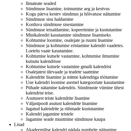
Ilmateate seaded
Sündmuse lisamine, toimumise aeg ja kestvus
Kogu päeva kestev sündmus ja hõivatuse näitamine
Sündmuse sisu haldamine
Korduva sündmuse sisestamine
Sündmuse teisaldamine, kopeerimine ja kustutamine
Minikalendri kasutamine sündmuse lisamiseks
Kohtumise loomine, osalejate ja ruumi lisamine
Sündmuse ja kohtumise eristamine kalendri vaadetes.
Loetelu vaate kasutamine.
Kohtumise kutsele vastamine, kohtumise ilmumine
kutsutu kalendrisse
Kohtumise kutsele vastamine gmaili kalendrist
Osalejatest ülevaade ja teadete saatmine
Kalendrite lisamine ja mitme kalendriga töötamine
Uue kalendri loomise asemel kategooriate kasutamine
Pühade nätamine kalendris. Sündmuste viimine ühest
kalendrist teise.
Asutusest teiste kalendrite lisamine
Väljastpoolt asutust kalendrite lisamine
Jagatud kalendrite ja rühmade kustutamine
Kalendri jagamine teistele
Jagamise seade muutmine sündmuse kaupa
Lisad
Akadeemilise kalendri nädala numbrite näitamine