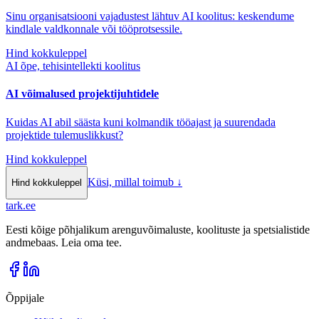
Sinu organisatsiooni vajadustest lähtuv AI koolitus: keskendume
kindlale valdkonnale või tööprotsessile.
Hind kokkuleppel
AI õpe, tehisintellekti koolitus
AI võimalused projektijuhtidele
Kuidas AI abil säästa kuni kolmandik tööajast ja suurendada
projektide tulemuslikkust?
Hind kokkuleppel
Küsi, millal toimub
↓
Hind kokkuleppel
tark
.
ee
Eesti kõige põhjalikum arenguvõimaluste, koolituste ja spetsialistide
andmebaas. Leia oma tee.
Õppijale