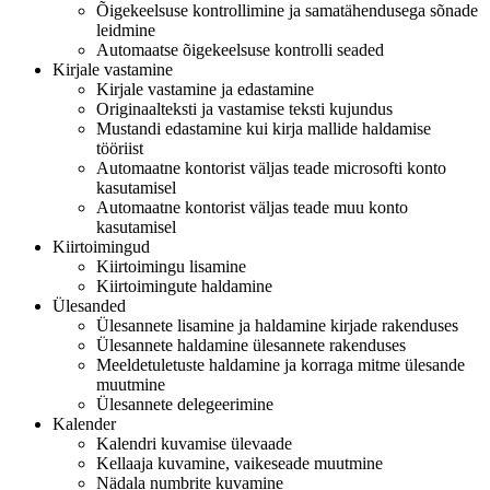
Õigekeelsuse kontrollimine ja samatähendusega sõnade
leidmine
Automaatse õigekeelsuse kontrolli seaded
Kirjale vastamine
Kirjale vastamine ja edastamine
Originaalteksti ja vastamise teksti kujundus
Mustandi edastamine kui kirja mallide haldamise
tööriist
Automaatne kontorist väljas teade microsofti konto
kasutamisel
Automaatne kontorist väljas teade muu konto
kasutamisel
Kiirtoimingud
Kiirtoimingu lisamine
Kiirtoimingute haldamine
Ülesanded
Ülesannete lisamine ja haldamine kirjade rakenduses
Ülesannete haldamine ülesannete rakenduses
Meeldetuletuste haldamine ja korraga mitme ülesande
muutmine
Ülesannete delegeerimine
Kalender
Kalendri kuvamise ülevaade
Kellaaja kuvamine, vaikeseade muutmine
Nädala numbrite kuvamine