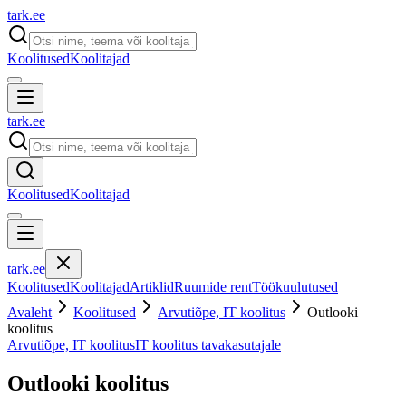
tark
.
ee
Koolitused
Koolitajad
tark
.
ee
Koolitused
Koolitajad
tark
.
ee
Koolitused
Koolitajad
Artiklid
Ruumide rent
Töökuulutused
Avaleht
Koolitused
Arvutiõpe, IT koolitus
Outlooki
koolitus
Arvutiõpe, IT koolitus
IT koolitus tavakasutajale
Outlooki koolitus