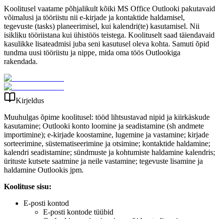
Koolitusel vaatame põhjalikult kõiki MS Office Outlooki pakutavaid
võimalusi ja tööriistu nii e-kirjade ja kontaktide haldamisel,
tegevuste (tasks) planeerimisel, kui kalendri(te) kasutamisel. Nii
isikliku tööriistana kui ühistöös teistega. Koolituselt saad täiendavaid
kasulikke lisateadmisi juba seni kasutusel oleva kohta. Samuti õpid
tundma uusi tööriistu ja nippe, mida oma töös Outlookiga
rakendada.
Kirjeldus
Muuhulgas õpime koolitusel: tööd lihtsustavad nipid ja kiirkäskude
kasutamine; Outlooki konto loomine ja seadistamine (sh andmete
importimine); e-kirjade koostamine, lugemine ja vastamine; kirjade
sorteerimine, süstematiseerimine ja otsimine; kontaktide haldamine;
kalendri seadistamine; sündmuste ja kohtumiste haldamine kalendris;
ürituste kutsete saatmine ja neile vastamine; tegevuste lisamine ja
haldamine Outlookis jpm.
Koolituse sisu:
E-posti kontod
E-posti kontode tüübid