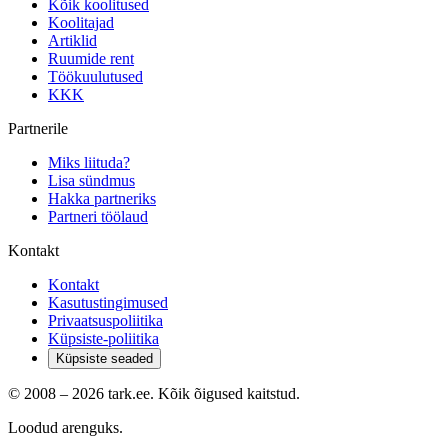
Kõik koolitused
Koolitajad
Artiklid
Ruumide rent
Töökuulutused
KKK
Partnerile
Miks liituda?
Lisa sündmus
Hakka partneriks
Partneri töölaud
Kontakt
Kontakt
Kasutustingimused
Privaatsuspoliitika
Küpsiste-poliitika
Küpsiste seaded
© 2008 –
2026
tark.ee. Kõik õigused kaitstud.
Loodud arenguks.