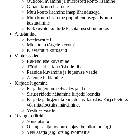
Outlooki avamine ja microsofti konto lisamine
Gmaili konto lisamine
Muu konto lisamine imap ühendusega
Muu konto lisamine pop ühendusega. Konto
kustutamine
Kokkuvõte kontode kasutamisest outlookis
Alustamine
Keeleseaded
Mida teha tõrgete korral?
Klaviatuuri kiirkäsud
Vaate seaded
Rakenduste kuvamine
Tööriistad ja kiirkäskude riba
Paanide kuvamine ja lugemise vaade
Akende haldamine
Kirjade lugemine
Kirja lugemine eelvaates ja aknas
Sisust ridade näitamine kirjade loendis
Kirjade ja lugemata kirjade arv kaustas. Kirja loetuks
või mitteloetuks märkimine.
Vestluse vaade
Otsing ja filtrid
Sõna otsing
Otsing saatja, manuse, ajavahemiku jm järgi
Veel saatja järgi otsinguvõimalusi