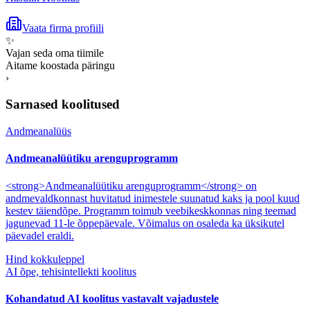
Vaata firma profiili
✨
Vajan seda oma tiimile
Aitame koostada päringu
›
Sarnased koolitused
Andmeanalüüs
Andmeanalüütiku arenguprogramm
<strong>Andmeanalüütiku arenguprogramm</strong> on
andmevaldkonnast huvitatud inimestele suunatud kaks ja pool kuud
kestev täiendõpe. Programm toimub veebikeskkonnas ning teemad
jagunevad 11-le õppepäevale. Võimalus on osaleda ka üksikutel
päevadel eraldi.
Hind kokkuleppel
AI õpe, tehisintellekti koolitus
Kohandatud AI koolitus vastavalt vajadustele