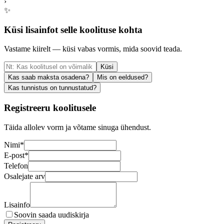
›
✨
Küsi lisainfot selle koolituse kohta
Vastame kiirelt — küsi vabas vormis, mida soovid teada.
Küsi
Kas saab maksta osadena?
Mis on eeldused?
Kas tunnistus on tunnustatud?
Registreeru koolitusele
Täida allolev vorm ja võtame sinuga ühendust.
Nimi
*
E-post
*
Telefon
Osalejate arv
Lisainfo
Soovin saada uudiskirja