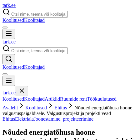
tark
.
ee
Koolitused
Koolitajad
tark
.
ee
Koolitused
Koolitajad
tark
.
ee
Koolitused
Koolitajad
Artiklid
Ruumide rent
Töökuulutused
Avaleht
Koolitused
Ehitus
Nõuded energiatõhusa hoone
valgustuspaigaldisele. Valgustusprojekt ja projekti vead
Ehitus
Elektriala
Joonestamine, projekteerimine
Nõuded energiatõhusa hoone