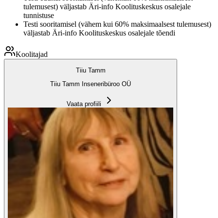
tulemusest) väljastab Äri-info Koolituskeskus osalejale
tunnistuse
Testi sooritamisel (vähem kui 60% maksimaalsest tulemusest)
väljastab Äri-info Koolituskeskus osalejale tõendi
Koolitajad
Tiiu Tamm
Tiiu Tamm Inseneribüroo OÜ
Vaata profiili