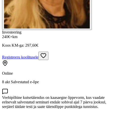
Investeering
240
€
+km
Koos KM-ga:
297,60
€
Registreeru koolitusele
Online
8 akt Salvestatud e-õpe
Veebipõhine kutsetäiendus on kaasaegne õppevorm, kus vaadate
eelnevalt salvestatud seminari endale sobival ajal 7 päeva jooksul,
seejärel täidate testi ja saate täiendõppe punktidega tunnistus.