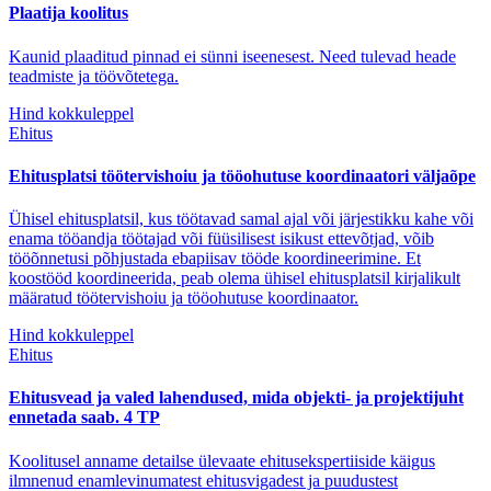
Plaatija koolitus
Kaunid plaaditud pinnad ei sünni iseenesest. Need tulevad heade
teadmiste ja töövõtetega.
Hind kokkuleppel
Ehitus
Ehitusplatsi töötervishoiu ja tööohutuse koordinaatori väljaõpe
Ühisel ehitusplatsil, kus töötavad samal ajal või järjestikku kahe või
enama tööandja töötajad või füüsilisest isikust ettevõtjad, võib
tööõnnetusi põhjustada ebapiisav tööde koordineerimine. Et
koostööd koordineerida, peab olema ühisel ehitusplatsil kirjalikult
määratud töötervishoiu ja tööohutuse koordinaator.
Hind kokkuleppel
Ehitus
Ehitusvead ja valed lahendused, mida objekti- ja projektijuht
ennetada saab. 4 TP
Koolitusel anname detailse ülevaate ehitusekspertiiside käigus
ilmnenud enamlevinumatest ehitusvigadest ja puudustest