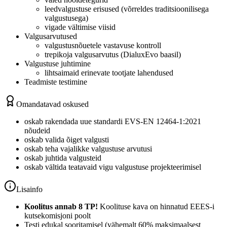
leedvalgustuse erisused (võrreldes traditsioonilisega
valgustusega)
vigade vältimise viisid
Valgusarvutused
valgustusnõuetele vastavuse kontroll
trepikoja valgusarvutus (DialuxEvo baasil)
Valgustuse juhtimine
lihtsaimaid erinevate tootjate lahendused
Teadmiste testimine
Omandatavad oskused
oskab rakendada uue standardi EVS-EN 12464-1:2021
nõudeid
oskab valida õiget valgusti
oskab teha vajalikke valgustuse arvutusi
oskab juhtida valgusteid
oskab vältida teatavaid vigu valgustuse projekteerimisel
Lisainfo
Koolitus annab 8 TP!
Koolituse kava on hinnatud EEES-i
kutsekomisjoni poolt
Testi edukal sooritamisel (vähemalt 60% maksimaalsest