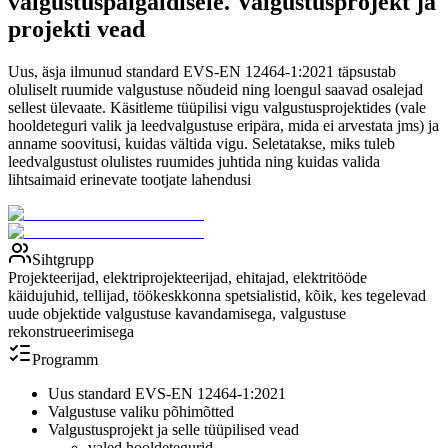
valgustuspaigaldisele. Valgustusprojekt ja
projekti vead
Uus, äsja ilmunud standard EVS-EN 12464-1:2021 täpsustab
oluliselt ruumide valgustuse nõudeid ning loengul saavad osalejad
sellest ülevaate. Käsitleme tüüpilisi vigu valgustusprojektides (vale
hooldeteguri valik ja leedvalgustuse eripära, mida ei arvestata jms) ja
anname soovitusi, kuidas vältida vigu. Seletatakse, miks tuleb
leedvalgustust olulistes ruumides juhtida ning kuidas valida
lihtsaimaid erinevate tootjate lahendusi
Sihtgrupp
Projekteerijad, elektriprojekteerijad, ehitajad, elektritööde
käidujuhid, tellijad, töökeskkonna spetsialistid, kõik, kes tegelevad
uude objektide valgustuse kavandamisega, valgustuse
rekonstrueerimisega
Programm
Uus standard EVS-EN 12464-1:2021
Valgustuse valiku põhimõtted
Valgustusprojekt ja selle tüüpilised vead
valed hooldetegurid