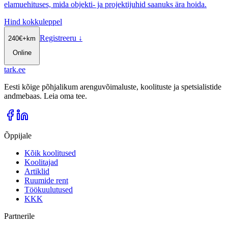
elamuehituses, mida objekti- ja projektijuhid saanuks ära hoida.
Hind kokkuleppel
Registreeru
↓
240
€
+km
Online
tark
.
ee
Eesti kõige põhjalikum arenguvõimaluste, koolituste ja spetsialistide
andmebaas. Leia oma tee.
Õppijale
Kõik koolitused
Koolitajad
Artiklid
Ruumide rent
Töökuulutused
KKK
Partnerile