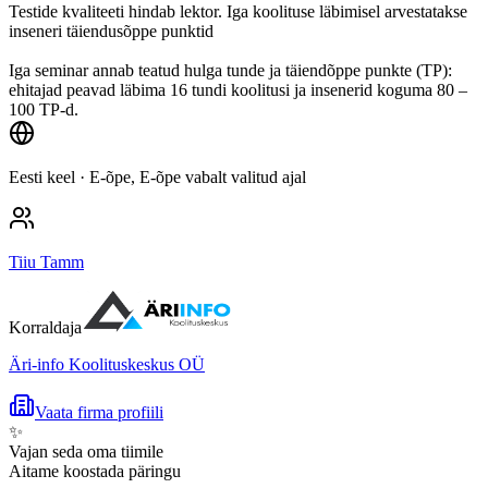
Testide kvaliteeti hindab lektor. Iga koolituse läbimisel arvestatakse
inseneri täiendusõppe punktid
Iga seminar annab teatud hulga tunde ja täiendõppe punkte (TP):
ehitajad peavad läbima 16 tundi koolitusi ja insenerid koguma 80 –
100 TP-d.
Eesti keel
· E-õpe, E-õpe vabalt valitud ajal
Tiiu Tamm
Korraldaja
Äri-info Koolituskeskus OÜ
Vaata firma profiili
✨
Vajan seda oma tiimile
Aitame koostada päringu