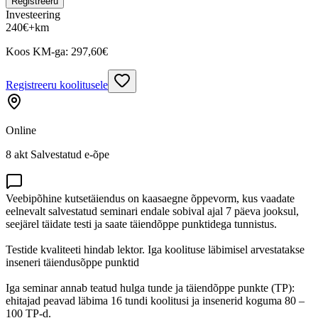
Registreeru
Investeering
240
€
+km
Koos KM-ga:
297,60
€
Registreeru koolitusele
Online
8 akt Salvestatud e-õpe
Veebipõhine kutsetäiendus on kaasaegne õppevorm, kus vaadate
eelnevalt salvestatud seminari endale sobival ajal 7 päeva jooksul,
seejärel täidate testi ja saate täiendõppe punktidega tunnistus.
Testide kvaliteeti hindab lektor. Iga koolituse läbimisel arvestatakse
inseneri täiendusõppe punktid
Iga seminar annab teatud hulga tunde ja täiendõppe punkte (TP):
ehitajad peavad läbima 16 tundi koolitusi ja insenerid koguma 80 –
100 TP-d.