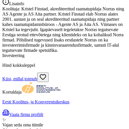
Lisainfo
Koolitaja: Kristel Finstad, akrediteeritud raamatupidaja Norras ning
AS Agente ja AS Aita partner. Kristel Finstad elab Norras alates
2001. aastast ja on seal akrediteeritud raamatupidaja ning partner
kahes raamatupidamisbüroos - Agente AS ja Aita AS. Viimases on
Kristel ka tegevjuht. Igapäevaselt tegeletakse Norras tegutsevate
Eestiga seotud ettevõtetega ning klientideks on ka kohalikud Norra
firmad. Põhilised tugevused lisaks eestlastele Norras on ka
investeerimisfirmade ja kinnisvaraarendusfirmade, samuti IT-alal
tegutsevate firmade spetsiifika.
Investeering
Hind kokkuleppel
Küsi, millal toimub
Korraldaja
Eesti Koolitus- ja Konverentsikeskus
Vaata firma profiili
✨
Vajan seda oma tiimile