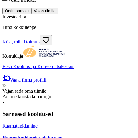
Otsin sarnast
Vajan tiimile
Investeering
Hind kokkuleppel
Küsi, millal toimub
Korraldaja
Eesti Koolitus- ja Konverentsikeskus
Vaata firma profiili
✨
Vajan seda oma tiimile
Aitame koostada päringu
›
Sarnased koolitused
Raamatupidamine
Raamatupidamise algkursus