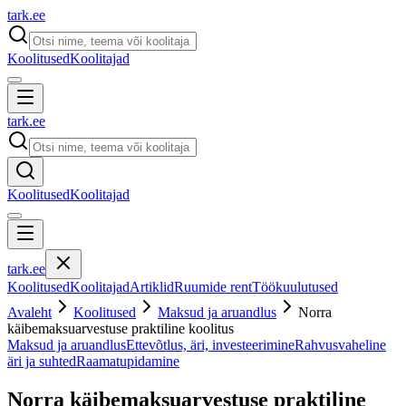
tark
.
ee
Koolitused
Koolitajad
tark
.
ee
Koolitused
Koolitajad
tark
.
ee
Koolitused
Koolitajad
Artiklid
Ruumide rent
Töökuulutused
Avaleht
Koolitused
Maksud ja aruandlus
Norra
käibemaksuarvestuse praktiline koolitus
Maksud ja aruandlus
Ettevõtlus, äri, investeerimine
Rahvusvaheline
äri ja suhted
Raamatupidamine
Norra käibemaksuarvestuse praktiline