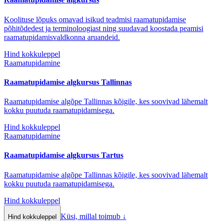
Koolituse lõpuks omavad isikud teadmisi raamatupidamise
põhitõdedest ja terminoloogiast ning suudavad koostada peamisi
raamatupidamisvaldkonna aruandeid.
Hind kokkuleppel
Raamatupidamine
Raamatupidamise algkursus Tallinnas
Raamatupidamise algõpe Tallinnas kõigile, kes soovivad lähemalt
kokku puutuda raamatupidamisega.
Hind kokkuleppel
Raamatupidamine
Raamatupidamise algkursus Tartus
Raamatupidamise algõpe Tallinnas kõigile, kes soovivad lähemalt
kokku puutuda raamatupidamisega.
Hind kokkuleppel
Küsi, millal toimub
↓
Hind kokkuleppel