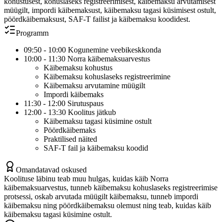
kohustusest, kohuslaseks registreerimisest, käibemaksu arvutamisest
müügilt, impordi käibemaksust, käibemaksu tagasi küsimisest ostult,
pöördkäibemaksust, SAF-T failist ja käibemaksu koodidest.
Programm
09:50 - 10:00 Kogunemine veebikeskkonda
10:00 - 11:30 Norra käibemaksuarvestus
Käibemaksu kohustus
Käibemaksu kohuslaseks registreerimine
Käibemaksu arvutamine müügilt
Impordi käibemaks
11:30 - 12:00 Sirutuspaus
12:00 - 13:30 Koolitus jätkub
Käibemaksu tagasi küsimine ostult
Pöördkäibemaks
Praktilised näited
SAF-T fail ja käibemaksu koodid
Omandatavad oskused
Koolituse läbinu teab muu hulgas, kuidas käib Norra
käibemaksuarvestus, tunneb käibemaksu kohuslaseks registreerimise
protsessi, oskab arvutada müügilt käibemaksu, tunneb impordi
käibemaksu ning pöördkäibemaksu olemust ning teab, kuidas käib
käibemaksu tagasi küsimine ostult.