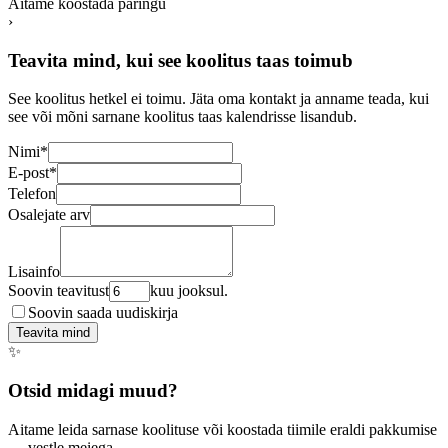
Aitame koostada päringu
›
Teavita mind, kui see koolitus taas toimub
See koolitus hetkel ei toimu. Jäta oma kontakt ja anname teada, kui
see või mõni sarnane koolitus taas kalendrisse lisandub.
Nimi
*
E-post
*
Telefon
Osalejate arv
Lisainfo
Soovin teavitust
kuu jooksul.
Soovin saada uudiskirja
Teavita mind
✨
Otsid midagi muud?
Aitame leida sarnase koolituse või koostada tiimile eraldi pakkumise
— vestle meiega.