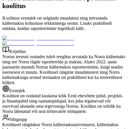
koolitus
Koolituse eesmärk on selgitada muudatusi ning tutvustada
käibemaksu kohustuse tekkimisega seotut. Lisaks praktiliselt
näidata, kuidas raporteerimine tegelikult käib.
Kirjeldus
Norras teenust osutades tuleb reeglina arvutada ka Norra käibemaks
ning see Norra riigile raporteerida ja maksta. Alates 2022. aasta
jaanuarist muutub Norras käibemaksu raporteerimine, kuigi seadus
iseenesest ei muutu. Koolitusel räägime muudatustest ning Norra
käibemaksuga seotud teemadest nii praktilisest kui ka teoreetilisest
küljest.
Eesmärk
Koolitust on oodatud kuulama kõik Eesti ettevõtete juhid, projekti-
ja finantsjuhid ning raamatupidajad, kes juba tegutsevad või
soovivad alustada oma tegevusega Norras. Koolitus on sobilik ka
Norra lähetatud või seal töötavatele töötajatele.
Sihtgrupp
Koolitusel räägitakse Norra käibemaksuarvestusest, käibemaksu