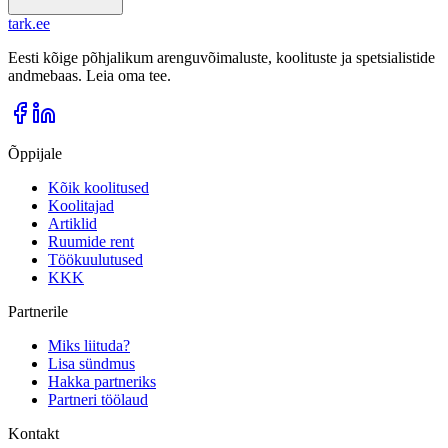
tark
.
ee
Eesti kõige põhjalikum arenguvõimaluste, koolituste ja spetsialistide
andmebaas. Leia oma tee.
Õppijale
Kõik koolitused
Koolitajad
Artiklid
Ruumide rent
Töökuulutused
KKK
Partnerile
Miks liituda?
Lisa sündmus
Hakka partneriks
Partneri töölaud
Kontakt