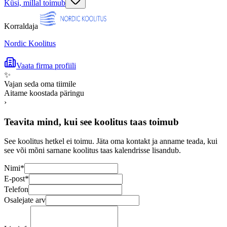
Küsi, millal toimub
Korraldaja
Nordic Koolitus
Vaata firma profiili
✨
Vajan seda oma tiimile
Aitame koostada päringu
›
Teavita mind, kui see koolitus taas toimub
See koolitus hetkel ei toimu. Jäta oma kontakt ja anname teada, kui
see või mõni sarnane koolitus taas kalendrisse lisandub.
Nimi
*
E-post
*
Telefon
Osalejate arv