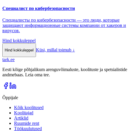
Специалист по кибербезопасности
Специалисты по кибербезопасности — это люди, которые
защищают информационные системы компании от хакеров и
вирусов.
Hind kokkuleppel
Küsi, millal toimub
↓
Hind kokkuleppel
tark
.
ee
Eesti kõige põhjalikum arenguvõimaluste, koolituste ja spetsialistide
andmebaas. Leia oma tee.
Õppijale
Kõik koolitused
Koolitajad
Artiklid
Ruumide rent
Töökuulutused