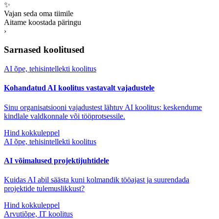
✨
Vajan seda oma tiimile
Aitame koostada päringu
›
Sarnased koolitused
AI õpe, tehisintellekti koolitus
Kohandatud AI koolitus vastavalt vajadustele
Sinu organisatsiooni vajadustest lähtuv AI koolitus: keskendume
kindlale valdkonnale või tööprotsessile.
Hind kokkuleppel
AI õpe, tehisintellekti koolitus
AI võimalused projektijuhtidele
Kuidas AI abil säästa kuni kolmandik tööajast ja suurendada
projektide tulemuslikkust?
Hind kokkuleppel
Arvutiõpe, IT koolitus