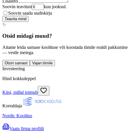
Lisainfo
Soovin teavitust
kuu jooksul.
Soovin saada uudiskirja
Teavita mind
✨
Otsid midagi muud?
Aitame leida sarnase koolituse või koostada tiimile eraldi pakkumise
— vestle meiega.
Otsin sarnast
Vajan tiimile
Investeering
Hind kokkuleppel
Küsi, millal toimub
Korraldaja
Nordic Koolitus
Vaata firma profiili