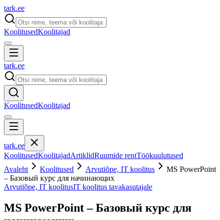
tark
.
ee
Koolitused
Koolitajad
tark
.
ee
Koolitused
Koolitajad
tark
.
ee
Koolitused
Koolitajad
Artiklid
Ruumide rent
Töökuulutused
Avaleht
Koolitused
Arvutiõpe, IT koolitus
MS PowerPoint
– Базовый курс для начинающих
Arvutiõpe, IT koolitus
IT koolitus tavakasutajale
MS PowerPoint – Базовый курс для