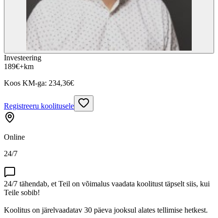
Investeering
189
€
+km
Koos KM-ga:
234,36
€
Registreeru koolitusele
Online
24/7
24/7 tähendab, et Teil on võimalus vaadata koolitust täpselt siis, kui
Teile sobib!
Koolitus on järelvaadatav 30 päeva jooksul alates tellimise hetkest.