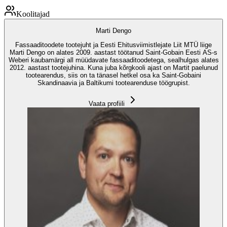
Koolitajad
Marti Dengo
Fassaaditoodete tootejuht ja Eesti Ehitusviimistlejate Liit MTÜ liige
Marti Dengo on alates 2009. aastast töötanud Saint-Gobain Eesti AS-s
Weberi kaubamärgi all müüdavate fassaaditoodetega, sealhulgas alates
2012. aastast tootejuhina. Kuna juba kõrgkooli ajast on Martit paelunud
tootearendus, siis on ta tänasel hetkel osa ka Saint-Gobaini
Skandinaavia ja Baltikumi tootearenduse töögrupist.
Vaata profiili