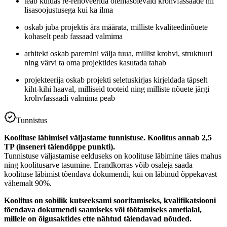
teab kuidas re-renoveerida olemasolevaid krohvfassaade nii
lisasoojustusega kui ka ilma
oskab juba projektis ära määrata, milliste kvaliteedinõuete
kohaselt peab fassaad valmima
arhitekt oskab paremini välja tuua, millist krohvi, struktuuri
ning värvi ta oma projektides kasutada tahab
projekteerija oskab projekti seletuskirjas kirjeldada täpselt
kiht-kihi haaval, milliseid tooteid ning milliste nõuete järgi
krohvfassaadi valmima peab
Tunnistus
Koolituse läbimisel väljastame tunnistuse. Koolitus annab 2,5
TP (inseneri täiendõppe punkti).
Tunnistuse väljastamise eelduseks on koolituse läbimine täies mahus
ning koolitusarve tasumine. Erandkorras võib osaleja saada
koolituse läbimist tõendava dokumendi, kui on läbinud õppekavast
vähemalt 90%.
Koolitus on sobilik kutseeksami sooritamiseks, kvalifikatsiooni
tõendava dokumendi saamiseks või töötamiseks ametialal,
millele on õigusaktides ette nähtud täiendavad nõuded.