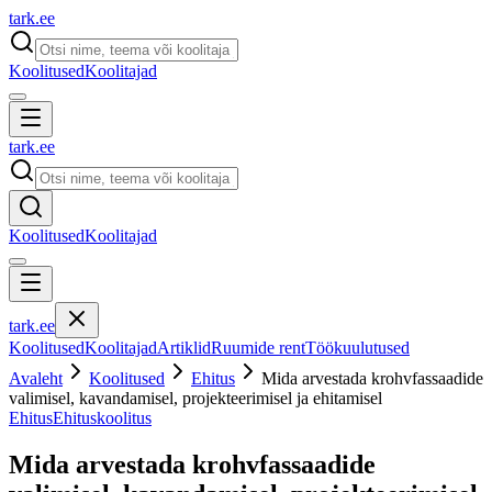
tark
.
ee
Koolitused
Koolitajad
tark
.
ee
Koolitused
Koolitajad
tark
.
ee
Koolitused
Koolitajad
Artiklid
Ruumide rent
Töökuulutused
Avaleht
Koolitused
Ehitus
Mida arvestada krohvfassaadide
valimisel, kavandamisel, projekteerimisel ja ehitamisel
Ehitus
Ehituskoolitus
Mida arvestada krohvfassaadide