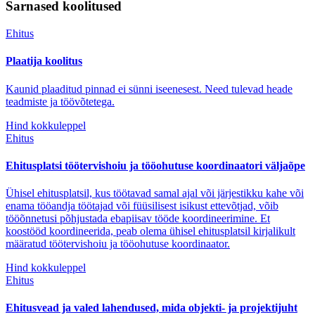
Sarnased koolitused
Ehitus
Plaatija koolitus
Kaunid plaaditud pinnad ei sünni iseenesest. Need tulevad heade
teadmiste ja töövõtetega.
Hind kokkuleppel
Ehitus
Ehitusplatsi töötervishoiu ja tööohutuse koordinaatori väljaõpe
Ühisel ehitusplatsil, kus töötavad samal ajal või järjestikku kahe või
enama tööandja töötajad või füüsilisest isikust ettevõtjad, võib
tööõnnetusi põhjustada ebapiisav tööde koordineerimine. Et
koostööd koordineerida, peab olema ühisel ehitusplatsil kirjalikult
määratud töötervishoiu ja tööohutuse koordinaator.
Hind kokkuleppel
Ehitus
Ehitusvead ja valed lahendused, mida objekti- ja projektijuht