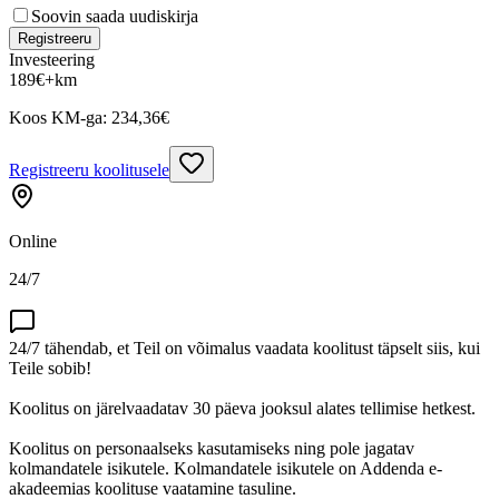
Soovin saada uudiskirja
Registreeru
Investeering
189
€
+km
Koos KM-ga:
234,36
€
Registreeru koolitusele
Online
24/7
24/7 tähendab, et Teil on võimalus vaadata koolitust täpselt siis, kui
Teile sobib!
Koolitus on järelvaadatav 30 päeva jooksul alates tellimise hetkest.
Koolitus on personaalseks kasutamiseks ning pole jagatav
kolmandatele isikutele. Kolmandatele isikutele on Addenda e-
akadeemias koolituse vaatamine tasuline.