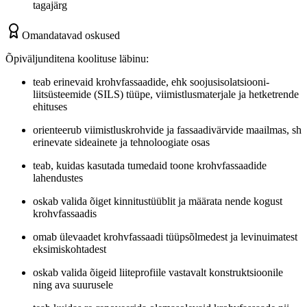
tagajärg
Omandatavad oskused
Õpiväljunditena koolituse läbinu:
teab erinevaid krohvfassaadide, ehk soojusisolatsiooni-
liitsüsteemide (SILS) tüüpe, viimistlusmaterjale ja hetketrende
ehituses
orienteerub viimistluskrohvide ja fassaadivärvide maailmas, sh
erinevate sideainete ja tehnoloogiate osas
teab, kuidas kasutada tumedaid toone krohvfassaadide
lahendustes
oskab valida õiget kinnitustüüblit ja määrata nende kogust
krohvfassaadis
omab ülevaadet krohvfassaadi tüüpsõlmedest ja levinuimatest
eksimiskohtadest
oskab valida õigeid liiteprofiile vastavalt konstruktsioonile
ning ava suurusele