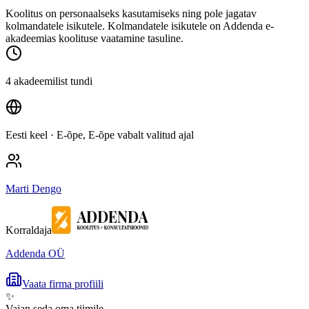
Koolitus on personaalseks kasutamiseks ning pole jagatav
kolmandatele isikutele. Kolmandatele isikutele on Addenda e-
akadeemias koolituse vaatamine tasuline.
4 akadeemilist tundi
Eesti keel
· E-õpe, E-õpe vabalt valitud ajal
Marti Dengo
Korraldaja
Addenda OÜ
Vaata firma profiili
✨
Vajan seda oma tiimile