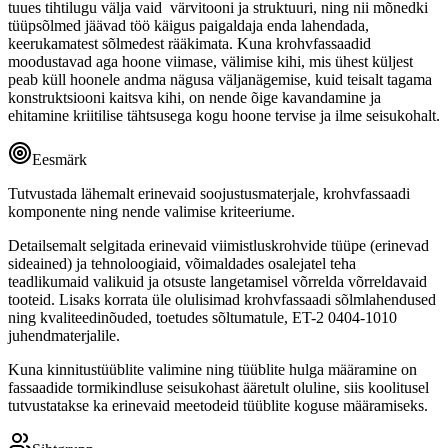
tuues tihtilugu välja vaid värvitooni ja struktuuri, ning nii mõnedki
tüüpsõlmed jäävad töö käigus paigaldaja enda lahendada,
keerukamatest sõlmedest rääkimata. Kuna krohvfassaadid
moodustavad aga hoone viimase, välimise kihi, mis ühest küljest
peab küll hoonele andma nägusa väljanägemise, kuid teisalt tagama
konstruktsiooni kaitsva kihi, on nende õige kavandamine ja
ehitamine kriitilise tähtsusega kogu hoone tervise ja ilme seisukohalt.
Eesmärk
Tutvustada lähemalt erinevaid soojustusmaterjale, krohvfassaadi
komponente ning nende valimise kriteeriume.
Detailsemalt selgitada erinevaid viimistluskrohvide tüüpe (erinevad
sideained) ja tehnoloogiaid, võimaldades osalejatel teha
teadlikumaid valikuid ja otsuste langetamisel võrrelda võrreldavaid
tooteid. Lisaks korrata üle olulisimad krohvfassaadi sõlmlahendused
ning kvaliteedinõuded, toetudes sõltumatule, ET-2 0404-1010
juhendmaterjalile.
Kuna kinnitustüüblite valimine ning tüüblite hulga määramine on
fassaadide tormikindluse seisukohast ääretult oluline, siis koolitusel
tutvustatakse ka erinevaid meetodeid tüüblite koguse määramiseks.