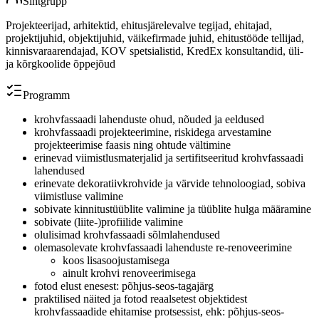
Sihtgrupp
Projekteerijad, arhitektid, ehitusjärelevalve tegijad, ehitajad,
projektijuhid, objektijuhid, väikefirmade juhid, ehitustööde tellijad,
kinnisvaraarendajad, KOV spetsialistid, KredEx konsultandid, üli-
ja kõrgkoolide õppejõud
Programm
krohvfassaadi lahenduste ohud, nõuded ja eeldused
krohvfassaadi projekteerimine, riskidega arvestamine
projekteerimise faasis ning ohtude vältimine
erinevad viimistlusmaterjalid ja sertifitseeritud krohvfassaadi
lahendused
erinevate dekoratiivkrohvide ja värvide tehnoloogiad, sobiva
viimistluse valimine
sobivate kinnitustüüblite valimine ja tüüblite hulga määramine
sobivate (liite-)profiilide valimine
olulisimad krohvfassaadi sõlmlahendused
olemasolevate krohvfassaadi lahenduste re-renoveerimine
koos lisasoojustamisega
ainult krohvi renoveerimisega
fotod elust enesest: põhjus-seos-tagajärg
praktilised näited ja fotod reaalsetest objektidest
krohvfassaadide ehitamise protsessist, ehk: põhjus-seos-