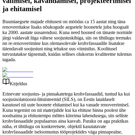
valimisel, kavandamisel, projekteerimisel
ja ehitamisel
Buumiaegsete majade ehitusest on möödas ca 15 aastat ning täna
renoveeritakse lisaks nõukogude aegsetele hoonetele juba hoogsalt
ka 2000. aastate uusarendusi. Kuna need hooned on tänaste normide
järgi valdavalt liiga vähese soojustuskihiga, siis on tihtilugu teemaks
nn re-renoveerimine kus olemasolevale krohvfassaadile lisatakse
täiendavalt soojustust ning tehakse uus viimistlus. Koolitusel
tutvustatakse täpsemalt, kuidas sellises olukorras kvaliteetne tulemus
tagada.
Kirjeldus
Erinevate soojustus- ja pinnakatetega krohvfassaadid, tuntud ka kui
soojusisolatsiooni-liitsüsteemid (SILS), on Eestis laialdaselt
kasutusel nii uute hoonete ehitamisel kui ka vanade renoveerimisel.
Kuna tegemist on nii materjalide kui ka ehituse hinna poolest ühe
soodsaima ja ehitustempo mõttes kiireima lahendusega, siis selliste
krohvfassaadide populaarsus aina kasvab. Paraku on aga praktikas
näha, et tihtilugu on konkreetsete, objektil kasutatavate
krohvfassaadide iseloomustus tööprojektides väga pinnapealne,