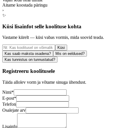
Aitame koostada päringu
›
✨
Küsi lisainfot selle koolituse kohta
Vastame kiirelt — küsi vabas vormis, mida soovid teada.
Küsi
Kas saab maksta osadena?
Mis on eeldused?
Kas tunnistus on tunnustatud?
Registreeru koolitusele
Täida allolev vorm ja võtame sinuga ühendust.
Nimi
*
E-post
*
Telefon
Osalejate arv
Lisainfo