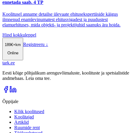
ennetada saab. 4 TP
Koolitusel anname detailse ülevaate ehitusekspertiiside käigus
ilmnenud enamlevinumatest ehitusvigadest ja puudustest
elamuehituses, mida objekti- ja projektijuhid saanuks ära hoida.
Hind kokkuleppel
Registreeru
↓
189
€
+km
Online
tark
.
ee
Eesti kõige põhjalikum arenguvõimaluste, koolituste ja spetsialistide
andmebaas. Leia oma tee.
Õppijale
Kõik koolitused
Koolitajad
Artiklid
Ruumide rent
Töökuulutused