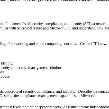
 the fundamentals of security, compliance, and identity (SCI) across clo
iliar with Microsoft Azure and Microsoft 365 and understand how Micro
anding of networking and cloud computing concepts. - General IT knowl
identity.
identity and access management solutions
ons
lutions
asic concepts of security, compliance, and identity. - Describe the conc
 - Describe the compliance management capabilities in Microsoft.
thods: Execution of independent work. Assesment form: Independent pra