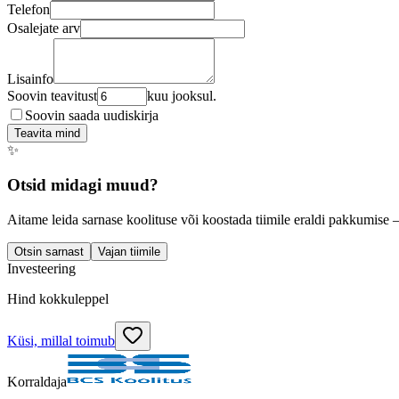
Telefon
Osalejate arv
Lisainfo
Soovin teavitust
kuu jooksul.
Soovin saada uudiskirja
Teavita mind
✨
Otsid midagi muud?
Aitame leida sarnase koolituse või koostada tiimile eraldi pakkumise 
Otsin sarnast
Vajan tiimile
Investeering
Hind kokkuleppel
Küsi, millal toimub
Korraldaja