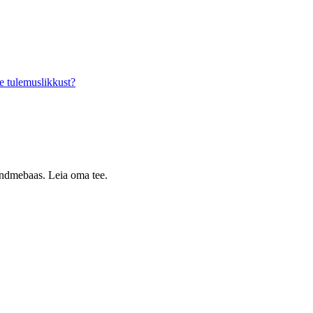
e tulemuslikkust?
 andmebaas. Leia oma tee.