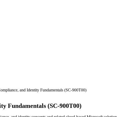
 Compliance, and Identity Fundamentals (SC-900T00)
tity Fundamentals (SC-900T00)
ance, and identity concepts and related cloud-based Microsoft solution