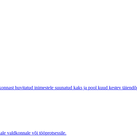
ast huvitatud inimestele suunatud kaks ja pool kuud kestev täiend
ale valdkonnale või tööprotsessile.