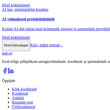
Hind kokkuleppel
AI õpe, tehisintellekti koolitus
AI võimalused projektijuhtidele
Kuidas AI abil säästa kuni kolmandik tööajast ja suurendada projektid
Hind kokkuleppel
Küsi, millal toimub
↓
Hind kokkuleppel
tark
.
ee
Eesti kõige põhjalikum arenguvõimaluste, koolituste ja spetsialistide
Õppijale
Kõik koolitused
Koolitajad
Artiklid
Ruumide rent
Töökuulutused