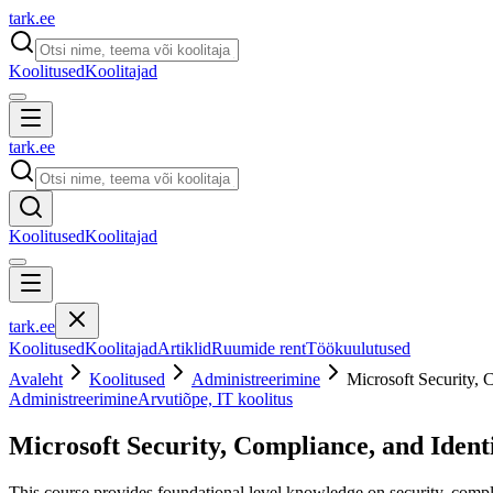
tark
.
ee
Koolitused
Koolitajad
tark
.
ee
Koolitused
Koolitajad
tark
.
ee
Koolitused
Koolitajad
Artiklid
Ruumide rent
Töökuulutused
Avaleht
Koolitused
Administreerimine
Microsoft Security,
Administreerimine
Arvutiõpe, IT koolitus
Microsoft Security, Compliance, and Iden
This course provides foundational level knowledge on security, compli