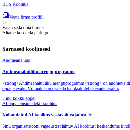
BCS Koolitus
Vaata firma profiili
✨
Vajan seda oma tiimile
Aitame koostada päringu
›
Sarnased koolitused
Andmeanalüüs
Andmeanalüütiku arenguprogramm
<strong>Andmeanalüütiku arenguprogramm</strong> on andmevaldkonn
õppepäevale. Võimalus on osaleda ka üksikutel päevadel eraldi.
Hind kokkuleppel
AI õpe, tehisintellekti koolitus
Kohandatud AI koolitus vastavalt vajadustele
Sinu organisatsiooni vajadustest lähtuv AI koolitus: keskendume kindl