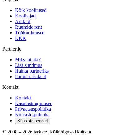
Kõik koolitused
Koolitajad
Artiklid
Ruumide rent
Töökuulutused
KKK
Partnerile
Miks liituda?
Lisa sündmus
Hakka partneriks
Partneri töölaud
Kontakt
Kontakt
Kasutustingimused
Privaatsuspoliitika
Küpsiste-poliitika
Küpsiste seaded
© 2008 –
2026
tark.ee. Kõik õigused kaitstud.