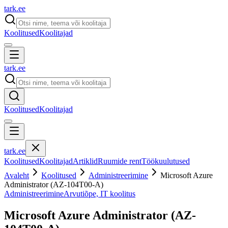
tark
.
ee
Koolitused
Koolitajad
tark
.
ee
Koolitused
Koolitajad
tark
.
ee
Koolitused
Koolitajad
Artiklid
Ruumide rent
Töökuulutused
Avaleht
Koolitused
Administreerimine
Microsoft Azure
Administrator (AZ-104T00-A)
Administreerimine
Arvutiõpe, IT koolitus
Microsoft Azure Administrator (AZ-