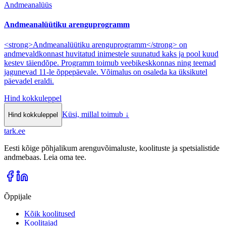
Andmeanalüüs
Andmeanalüütiku arenguprogramm
<strong>Andmeanalüütiku arenguprogramm</strong> on
andmevaldkonnast huvitatud inimestele suunatud kaks ja pool kuud
kestev täiendõpe. Programm toimub veebikeskkonnas ning teemad
jagunevad 11-le õppepäevale. Võimalus on osaleda ka üksikutel
päevadel eraldi.
Hind kokkuleppel
Küsi, millal toimub
↓
Hind kokkuleppel
tark
.
ee
Eesti kõige põhjalikum arenguvõimaluste, koolituste ja spetsialistide
andmebaas. Leia oma tee.
Õppijale
Kõik koolitused
Koolitajad