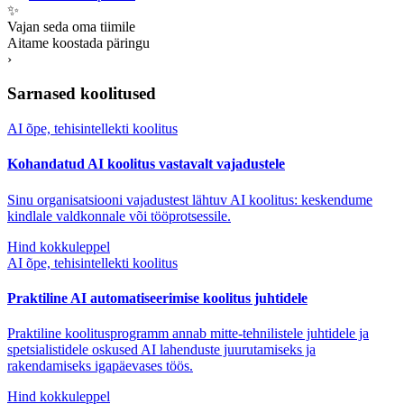
✨
Vajan seda oma tiimile
Aitame koostada päringu
›
Sarnased koolitused
AI õpe, tehisintellekti koolitus
Kohandatud AI koolitus vastavalt vajadustele
Sinu organisatsiooni vajadustest lähtuv AI koolitus: keskendume
kindlale valdkonnale või tööprotsessile.
Hind kokkuleppel
AI õpe, tehisintellekti koolitus
Praktiline AI automatiseerimise koolitus juhtidele
Praktiline koolitusprogramm annab mitte-tehnilistele juhtidele ja
spetsialistidele oskused AI lahenduste juurutamiseks ja
rakendamiseks igapäevases töös.
Hind kokkuleppel