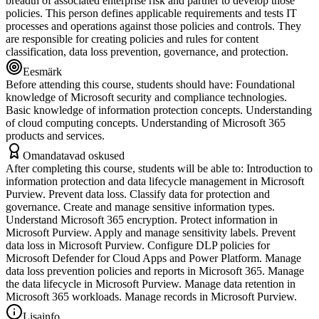
breadth of associated enterprise risk and partner to develop those
policies. This person defines applicable requirements and tests IT
processes and operations against those policies and controls. They
are responsible for creating policies and rules for content
classification, data loss prevention, governance, and protection.
Eesmärk
Before attending this course, students should have: Foundational
knowledge of Microsoft security and compliance technologies.
Basic knowledge of information protection concepts. Understanding
of cloud computing concepts. Understanding of Microsoft 365
products and services.
Omandatavad oskused
After completing this course, students will be able to: Introduction to
information protection and data lifecycle management in Microsoft
Purview. Prevent data loss. Classify data for protection and
governance. Create and manage sensitive information types.
Understand Microsoft 365 encryption. Protect information in
Microsoft Purview. Apply and manage sensitivity labels. Prevent
data loss in Microsoft Purview. Configure DLP policies for
Microsoft Defender for Cloud Apps and Power Platform. Manage
data loss prevention policies and reports in Microsoft 365. Manage
the data lifecycle in Microsoft Purview. Manage data retention in
Microsoft 365 workloads. Manage records in Microsoft Purview.
Lisainfo