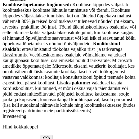
Koolituse lõpetamise tingimused:
Koolituse lõppedes väljastab
koolituskeskus koolituse läbinule tunnistuse või tõendi. Koolituse
lõppedes väljastatakse tunnistus, kui on täidetud õppekava mahust
vähemalt 80% ja teised koolituskavast tulenevad nõuded (nt eksam,
arvestus, praktiline töö jms). Tõend täienduskoolituses osalemise või
selle läbimise kohta väljastatakse isikule juhul, kui koolituse käigus
ei hinnatud õpiväljundite saavutatust või kui isik ei saavutanud kõiki
õppekava lõpetamiseks nõutud õpiväljundeid.
Koolitushind
sisaldab:
ettevalmistatud töökohta vajaliku riist- ja tarkvaraga
klassiruumis. Veebikeskkonnas osalejale võimaldame vajadusel
kaugligipääsu koolitusel osalemiseks nõutud tarkvarale; Microsofti
ametlikke õppematerjale; Microsofti eksami vautšerit; koolitajat, kes
omab vähemalt täiskasvanute koolitaja taset 5 või töökogemust
vastavas valdkonnas; koolitaja konsultatsiooni õpitud teemade kohta
e-posti teel pärast koolitust.
Lisaks pakume:
vajadusel tasuta
korduskoolitust, kui tunned, et mõni oskus vajab täiendamist või
pidid endast mittesõltuvatel põhjustel koolituse katkestama; sooje
jooke ja küpsiseid; lõunasööki igal koolituspäeval; tasuta parkimist
(lisa kell autoaknal nähtavale kohale ning koolituskeskusesse jõudes
registreeri parkimine meie parkimissüsteemis).
Investeering
Hind kokkuleppel