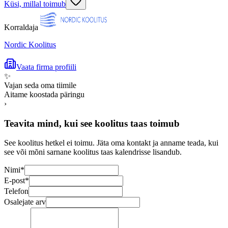
Küsi, millal toimub
Korraldaja
Nordic Koolitus
Vaata firma profiili
✨
Vajan seda oma tiimile
Aitame koostada päringu
›
Teavita mind, kui see koolitus taas toimub
See koolitus hetkel ei toimu. Jäta oma kontakt ja anname teada, kui
see või mõni sarnane koolitus taas kalendrisse lisandub.
Nimi
*
E-post
*
Telefon
Osalejate arv