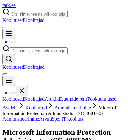
tark
.
ee
Koolitused
Koolitajad
tark
.
ee
Koolitused
Koolitajad
tark
.
ee
Koolitused
Koolitajad
Artiklid
Ruumide rent
Töökuulutused
Avaleht
Koolitused
Administreerimine
Microsoft
Information Protection Administrator (SC-400T00)
Administreerimine
Arvutiõpe, IT koolitus
Microsoft Information Protection