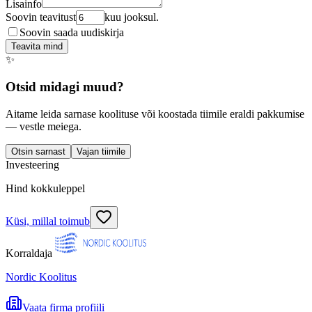
Lisainfo
Soovin teavitust
kuu jooksul.
Soovin saada uudiskirja
Teavita mind
✨
Otsid midagi muud?
Aitame leida sarnase koolituse või koostada tiimile eraldi pakkumise
— vestle meiega.
Otsin sarnast
Vajan tiimile
Investeering
Hind kokkuleppel
Küsi, millal toimub
Korraldaja
Nordic Koolitus
Vaata firma profiili