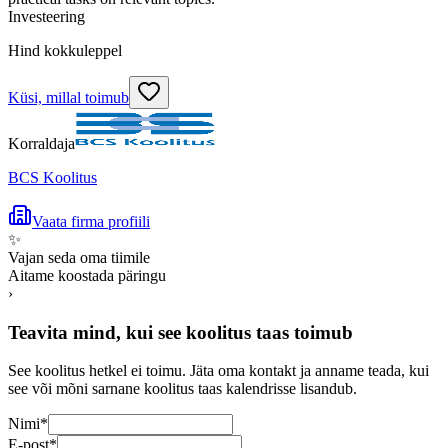
Investeering
Hind kokkuleppel
Küsi, millal toimub
Korraldaja
BCS Koolitus
Vaata firma profiili
✨
Vajan seda oma tiimile
Aitame koostada päringu
›
Teavita mind, kui see koolitus taas toimub
See koolitus hetkel ei toimu. Jäta oma kontakt ja anname teada, kui
see või mõni sarnane koolitus taas kalendrisse lisandub.
Nimi
*
E-post
*