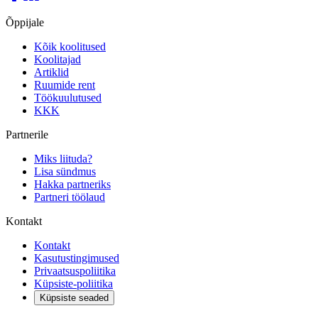
Õppijale
Kõik koolitused
Koolitajad
Artiklid
Ruumide rent
Töökuulutused
KKK
Partnerile
Miks liituda?
Lisa sündmus
Hakka partneriks
Partneri töölaud
Kontakt
Kontakt
Kasutustingimused
Privaatsuspoliitika
Küpsiste-poliitika
Küpsiste seaded