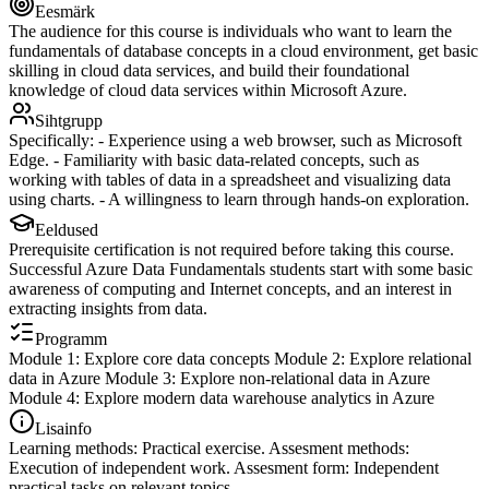
Eesmärk
The audience for this course is individuals who want to learn the
fundamentals of database concepts in a cloud environment, get basic
skilling in cloud data services, and build their foundational
knowledge of cloud data services within Microsoft Azure.
Sihtgrupp
Specifically: - Experience using a web browser, such as Microsoft
Edge. - Familiarity with basic data-related concepts, such as
working with tables of data in a spreadsheet and visualizing data
using charts. - A willingness to learn through hands-on exploration.
Eeldused
Prerequisite certification is not required before taking this course.
Successful Azure Data Fundamentals students start with some basic
awareness of computing and Internet concepts, and an interest in
extracting insights from data.
Programm
Module 1: Explore core data concepts Module 2: Explore relational
data in Azure Module 3: Explore non-relational data in Azure
Module 4: Explore modern data warehouse analytics in Azure
Lisainfo
Learning methods: Practical exercise. Assesment methods:
Execution of independent work. Assesment form: Independent
practical tasks on relevant topics.