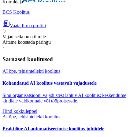
Korraldaja
BCS Koolitus
Vaata firma profiili
✨
Vajan seda oma tiimile
Aitame koostada päringu
›
Sarnased koolitused
AI õpe, tehisintellekti koolitus
Kohandatud AI koolitus vastavalt vajadustele
Sinu organisatsiooni vajadustest lähtuv AI koolitus: keskendume
kindlale valdkonnale või tööprotsessile.
Hind kokkuleppel
AI õpe, tehisintellekti koolitus
Praktiline AI automatiseerimise koolitus juhtidele