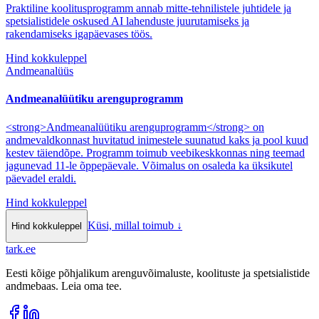
Praktiline koolitusprogramm annab mitte-tehnilistele juhtidele ja
spetsialistidele oskused AI lahenduste juurutamiseks ja
rakendamiseks igapäevases töös.
Hind kokkuleppel
Andmeanalüüs
Andmeanalüütiku arenguprogramm
<strong>Andmeanalüütiku arenguprogramm</strong> on
andmevaldkonnast huvitatud inimestele suunatud kaks ja pool kuud
kestev täiendõpe. Programm toimub veebikeskkonnas ning teemad
jagunevad 11-le õppepäevale. Võimalus on osaleda ka üksikutel
päevadel eraldi.
Hind kokkuleppel
Küsi, millal toimub
↓
Hind kokkuleppel
tark
.
ee
Eesti kõige põhjalikum arenguvõimaluste, koolituste ja spetsialistide
andmebaas. Leia oma tee.