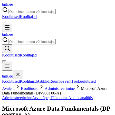
tark
.
ee
Koolitused
Koolitajad
tark
.
ee
Koolitused
Koolitajad
tark
.
ee
Koolitused
Koolitajad
Artiklid
Ruumide rent
Töökuulutused
Avaleht
Koolitused
Administreerimine
Microsoft Azure
Data Fundamentals (DP-900T00-A)
Administreerimine
Arvutiõpe, IT koolitus
Andmeanalüüs
Microsoft Azure Data Fundamentals (DP-