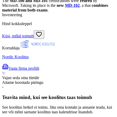
The
MD-100 and MD-101
certifications were
retired
by
Microsoft. Taking its place is the
new
MD-102
, a that
combines
material from both exams
.
Investeering
Hind kokkuleppel
Küsi, millal toimub
Korraldaja
Nordic Koolitus
Vaata firma profiili
✨
Vajan seda oma tiimile
Aitame koostada päringu
›
Teavita mind, kui see koolitus taas toimub
See koolitus hetkel ei toimu. Jäta oma kontakt ja anname teada, kui
see või mõni sarnane koolitus taas kalendrisse lisandub.