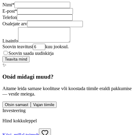
Nimi
*
E-post
*
Telefon
Osalejate arv
Lisainfo
Soovin teavitust
kuu jooksul.
Soovin saada uudiskirja
Teavita mind
✨
Otsid midagi muud?
Aitame leida sarnase koolituse või koostada tiimile eraldi pakkumise
— vestle meiega.
Otsin sarnast
Vajan tiimile
Investeering
Hind kokkuleppel
Küsi, millal toimub