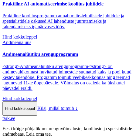
Praktiline AI automatiseerimise koolitus juhtidele
Praktiline koolitusprogramm annab mitte-tehnilistele juhtidele ja
spetsialistidele oskused AI lahenduste juurutamiseks ja
rakendamiseks igapäevases töös.
Hind kokkuleppel
Andmeanalüüs
Andmeanalüütiku arenguprogramm
<strong>Andmeanalüütiku arenguprogramm</strong> on
andmevaldkonnast huvitatud inimestele suunatud kaks ja pool kuud
kestev täiendõpe. Programm toimub veebikeskkonnas ning teemad
jagunevad 11-le õppepäevale. Võimalus on osaleda ka üksikutel
päevadel eraldi.
Hind kokkuleppel
Küsi, millal toimub
↓
Hind kokkuleppel
tark
.
ee
Eesti kõige põhjalikum arenguvõimaluste, koolituste ja spetsialistide
andmebaas. Leia oma tee.