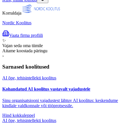
Korraldaja
Nordic Koolitus
Vaata firma profiili
✨
Vajan seda oma tiimile
Aitame koostada päringu
›
Sarnased koolitused
AI õpe, tehisintellekti koolitus
Kohandatud AI koolitus vastavalt vajadustele
Sinu organisatsiooni vajadustest lähtuv AI koolitus: keskendume
kindlale valdkonnale või tööprotsessile.
Hind kokkuleppel
AI õpe, tehisintellekti koolitus