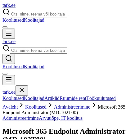
tark
.
ee
Koolitused
Koolitajad
tark
.
ee
Koolitused
Koolitajad
tark
.
ee
Koolitused
Koolitajad
Artiklid
Ruumide rent
Töökuulutused
Avaleht
Koolitused
Administreerimine
Microsoft 365
Endpoint Administrator (MD-102T00)
Administreerimine
Arvutiõpe, IT koolitus
Microsoft 365 Endpoint Administrator