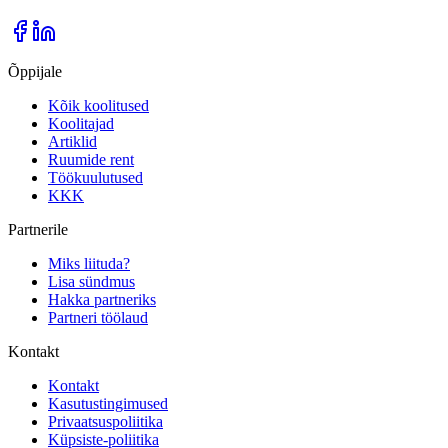
Õppijale
Kõik koolitused
Koolitajad
Artiklid
Ruumide rent
Töökuulutused
KKK
Partnerile
Miks liituda?
Lisa sündmus
Hakka partneriks
Partneri töölaud
Kontakt
Kontakt
Kasutustingimused
Privaatsuspoliitika
Küpsiste-poliitika