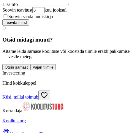
Lisainfo
Soovin teavitust
kuu jooksul.
Soovin saada uudiskirja
Teavita mind
✨
Otsid midagi muud?
Aitame leida sarnase koolituse või koostada tiimile eraldi pakkumise
— vestle meiega.
Otsin sarnast
Vajan tiimile
Investeering
Hind kokkuleppel
Küsi, millal toimub
Korraldaja
Koolitusturg