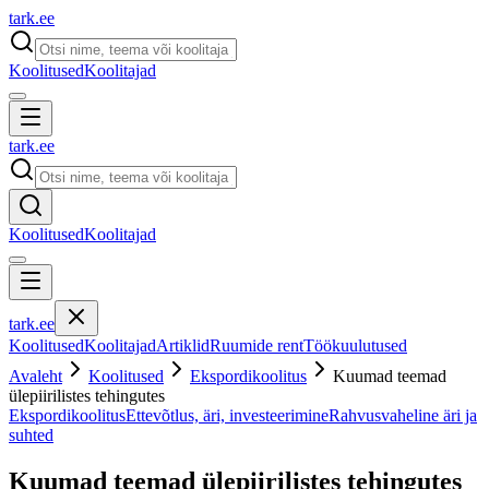
tark
.
ee
Koolitused
Koolitajad
tark
.
ee
Koolitused
Koolitajad
tark
.
ee
Koolitused
Koolitajad
Artiklid
Ruumide rent
Töökuulutused
Avaleht
Koolitused
Ekspordikoolitus
Kuumad teemad
ülepiirilistes tehingutes
Ekspordikoolitus
Ettevõtlus, äri, investeerimine
Rahvusvaheline äri ja
suhted
Kuumad teemad ülepiirilistes tehingutes