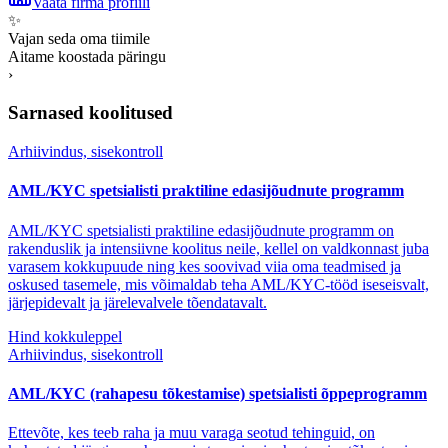
Vaata firma profiili
✨
Vajan seda oma tiimile
Aitame koostada päringu
›
Sarnased koolitused
Arhiivindus, sisekontroll
AML/KYC spetsialisti praktiline edasijõudnute programm
AML/KYC spetsialisti praktiline edasijõudnute programm on
rakenduslik ja intensiivne koolitus neile, kellel on valdkonnast juba
varasem kokkupuude ning kes soovivad viia oma teadmised ja
oskused tasemele, mis võimaldab teha AML/KYC-tööd iseseisvalt,
järjepidevalt ja järelevalvele tõendatavalt.
Hind kokkuleppel
Arhiivindus, sisekontroll
AML/KYC (rahapesu tõkestamise) spetsialisti õppeprogramm
Ettevõte, kes teeb raha ja muu varaga seotud tehinguid, on