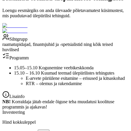
Loengu eesmärgiks on anda ülevaade põletavamatest küsimustest,
mis puudutavad ülepiirilisi tehinguid.
Sihtgrupp
raamatupidajad, finantsjuhid ja -spetsialistid ning kõik teised
huvilised
Programm
15.05–15.10 Kogunemine veebikeskkonda
15.10 – 16.10 Kuumad teemad ülepiirilistes tehingutes
E-arvete piiriülene esitamine – erisused ja kitsaskohad
RTR – olemus ja rakendamine
Lisainfo
NB!
Korraldaja jätab endale õiguse teha muudatusi koolituse
programmis ja ajakavas!
Investeering
Hind kokkuleppel