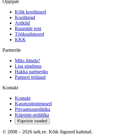
Õppijale
Kõik koolitused
Koolitajad
Artiklid
Ruumide rent
Töökuulutused
KKK
Partnerile
Miks liituda?
Lisa sündmus
Hakka partneriks
Partneri töölaud
Kontakt
Kontakt
Kasutustingimused
Privaatsuspoliitika
Küpsiste-poliitika
Küpsiste seaded
© 2008 –
2026
tark.ee. Kõik õigused kaitstud.