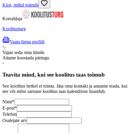
Küsi, millal toimub
Korraldaja
Koolitusturg
Vaata firma profiili
✨
Vajan seda oma tiimile
Aitame koostada päringu
›
Teavita mind, kui see koolitus taas toimub
See koolitus hetkel ei toimu. Jäta oma kontakt ja anname teada, kui
see või mõni sarnane koolitus taas kalendrisse lisandub.
Nimi
*
E-post
*
Telefon
Osalejate arv