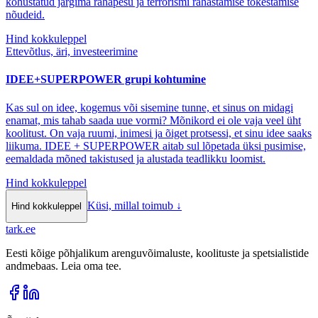
kohustatud järgima rahapesu ja terrorismi rahastamise tõkestamise
nõudeid.
Hind kokkuleppel
Ettevõtlus, äri, investeerimine
IDEE+SUPERPOWER grupi kohtumine
Kas sul on idee, kogemus või sisemine tunne, et sinus on midagi
enamat, mis tahab saada uue vormi? Mõnikord ei ole vaja veel üht
koolitust. On vaja ruumi, inimesi ja õiget protsessi, et sinu idee saaks
liikuma. IDEE + SUPERPOWER aitab sul lõpetada üksi pusimise,
eemaldada mõned takistused ja alustada teadlikku loomist.
Hind kokkuleppel
Küsi, millal toimub
↓
Hind kokkuleppel
tark
.
ee
Eesti kõige põhjalikum arenguvõimaluste, koolituste ja spetsialistide
andmebaas. Leia oma tee.