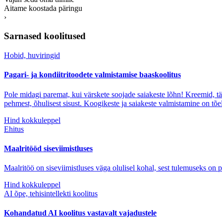
Aitame koostada päringu
›
Sarnased koolitused
Hobid, huviringid
Pagari- ja kondiitritoodete valmistamise baaskoolitus
Pole midagi paremat, kui värskete soojade saiakeste lõhn! Kreemid, täi
pehmest, õhulisest sisust. Koogikeste ja saiakeste valmistamine on tõ
Hind kokkuleppel
Ehitus
Maalritööd siseviimistluses
Maalritöö on siseviimistluses väga olulisel kohal, sest tulemuseks on p
Hind kokkuleppel
AI õpe, tehisintellekti koolitus
Kohandatud AI koolitus vastavalt vajadustele