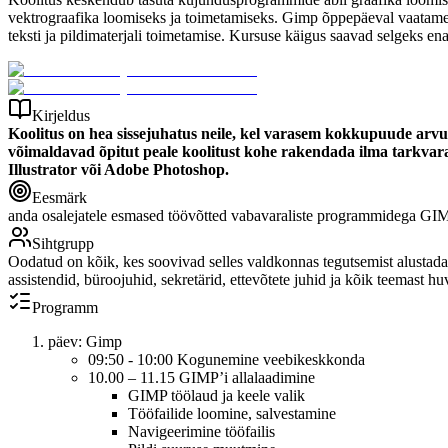
vektrograafika loomiseks ja toimetamiseks. Gimp õppepäeval vaatame ü
teksti ja pildimaterjali toimetamise. Kursuse käigus saavad selgeks en
Kirjeldus
Koolitus on hea sissejuhatus neile, kel varasem kokkupuude arv
võimaldavad õpitut peale koolitust kohe rakendada ilma tarkvara
Illustrator või Adobe Photoshop.
Eesmärk
anda osalejatele esmased töövõtted vabavaraliste programmidega GIM
Sihtgrupp
Oodatud on kõik, kes soovivad selles valdkonnas tegutsemist alustada
assistendid, büroojuhid, sekretärid, ettevõtete juhid ja kõik teemast hu
Programm
päev: Gimp
09:50 - 10:00 Kogunemine veebikeskkonda
10.00 – 11.15 GIMP’i allalaadimine
GIMP töölaud ja keele valik
Tööfailide loomine, salvestamine
Navigeerimine tööfailis