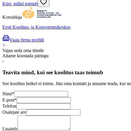
Küsi, millal toimub
Korraldaja
Eesti Koolitus- ja Konverentsikeskus
Vaata firma profiili
✨
Vajan seda oma tiimile
Aitame koostada päringu
›
Teavita mind, kui see koolitus taas toimub
See koolitus hetkel ei toimu. Jäta oma kontakt ja anname teada, kui se
Nimi
*
E-post
*
Telefon
Osalejate arv
Lisainfo