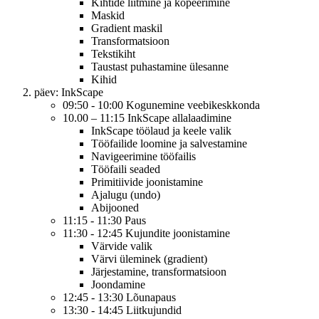
Kihtide liitmine ja kopeerimine
Maskid
Gradient maskil
Transformatsioon
Tekstikiht
Taustast puhastamine ülesanne
Kihid
päev: InkScape
09:50 - 10:00 Kogunemine veebikeskkonda
10.00 – 11:15 InkScape allalaadimine
InkScape töölaud ja keele valik
Tööfailide loomine ja salvestamine
Navigeerimine tööfailis
Tööfaili seaded
Primitiivide joonistamine
Ajalugu (undo)
Abijooned
11:15 - 11:30 Paus
11:30 - 12:45 Kujundite joonistamine
Värvide valik
Värvi üleminek (gradient)
Järjestamine, transformatsioon
Joondamine
12:45 - 13:30 Lõunapaus
13:30 - 14:45 Liitkujundid