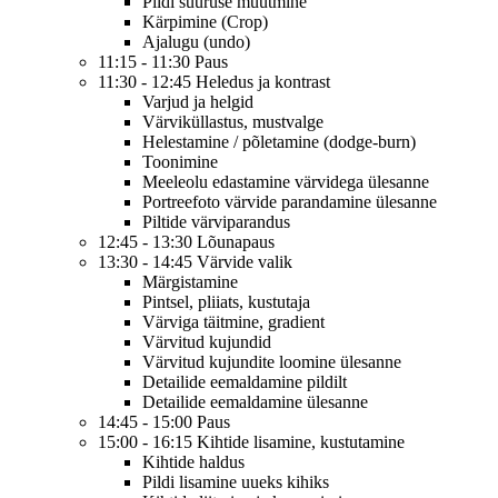
Pildi suuruse muutmine
Kärpimine (Crop)
Ajalugu (undo)
11:15 - 11:30 Paus
11:30 - 12:45 Heledus ja kontrast
Varjud ja helgid
Värviküllastus, mustvalge
Helestamine / põletamine (dodge-burn)
Toonimine
Meeleolu edastamine värvidega ülesanne
Portreefoto värvide parandamine ülesanne
Piltide värviparandus
12:45 - 13:30 Lõunapaus
13:30 - 14:45 Värvide valik
Märgistamine
Pintsel, pliiats, kustutaja
Värviga täitmine, gradient
Värvitud kujundid
Värvitud kujundite loomine ülesanne
Detailide eemaldamine pildilt
Detailide eemaldamine ülesanne
14:45 - 15:00 Paus
15:00 - 16:15 Kihtide lisamine, kustutamine
Kihtide haldus
Pildi lisamine uueks kihiks