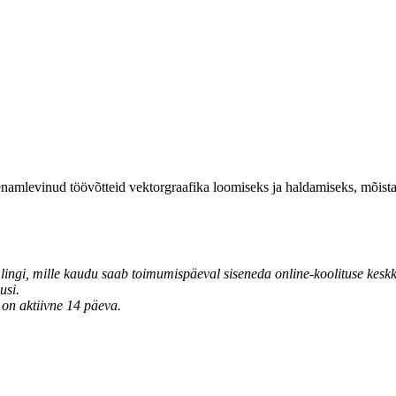
b enamlevinud töövõtteid vektorgraafika loomiseks ja haldamiseks, mõist
ingi, mille kaudu saab toimumispäeval siseneda online-koolituse keskko
usi.
 on aktiivne 14 päeva.