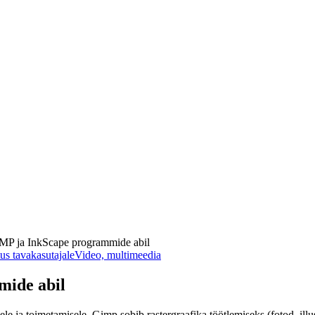
P ja InkScape programmide abil
tus tavakasutajale
Video, multimeedia
ide abil
e ja toimetamisele. Gimp sobib rastergraafika töötlemiseks (fotod, illu