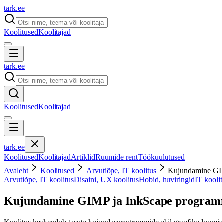
tark
.
ee
Koolitused
Koolitajad
tark
.
ee
Koolitused
Koolitajad
tark
.
ee
Koolitused
Koolitajad
Artiklid
Ruumide rent
Töökuulutused
Avaleht
Koolitused
Arvutiõpe, IT koolitus
Kujundamine GIM
Arvutiõpe, IT koolitus
Disaini, UX koolitus
Hobid, huviringid
IT kooli
Kujundamine GIMP ja InkScape programm
Koolitus keskendub tasuta kujundusprogrammide abil graafika loomisel