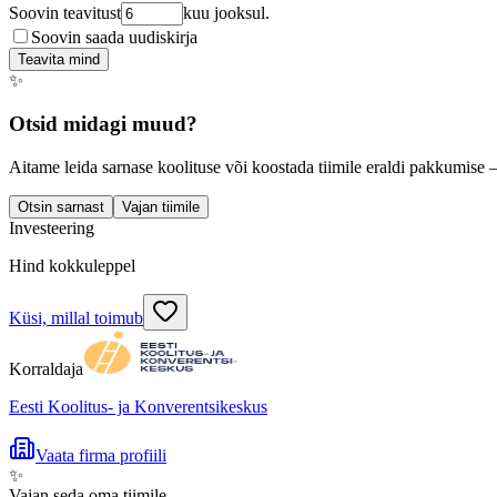
Soovin teavitust
kuu jooksul.
Soovin saada uudiskirja
Teavita mind
✨
Otsid midagi muud?
Aitame leida sarnase koolituse või koostada tiimile eraldi pakkumise 
Otsin sarnast
Vajan tiimile
Investeering
Hind kokkuleppel
Küsi, millal toimub
Korraldaja
Eesti Koolitus- ja Konverentsikeskus
Vaata firma profiili
✨
Vajan seda oma tiimile