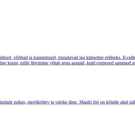
dised, võõbad ja kaunistused, muudavad iga küpsetise eriliseks. Kvalite
eline kunst, mille lihvimine võtab aega aastaid, kuid esimesed sammud 
indade puhas, meeliköitev ja värske ilme. Maalri töö on kõigile alati nä