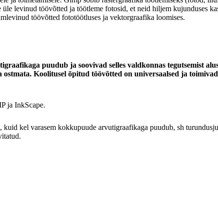
le levinud töövõtted ja töötleme fotosid, et neid hiljem kujunduses k
amlevinud töövõtted fototöötluses ja vektorgraafika loomises.
utigraafikaga puudub ja soovivad selles valdkonnas tegutsemist a
 ostmata. Koolitusel õpitud töövõtted on universaalsed ja toimiva
P ja InkScape.
, kuid kel varasem kokkupuude arvutigraafikaga puudub, sh turundusjuh
vitatud.