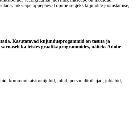
asutada, Inkscape õppepäeval õpime selgeks kujundite joonistamise,
lustada. Kasutatavad kujundusprogammid on tasuta ja
d sarnaselt ka teistes graafikaprogrammides, näiteks Adobe
id, kommunikatsioonijuhid, juhid, personalitöötajad, juhiabid,