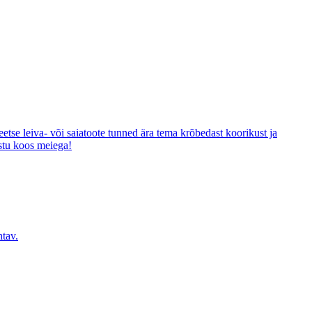
etse leiva- või saiatoote tunned ära tema krõbedast koorikust ja
astu koos meiega!
htav.