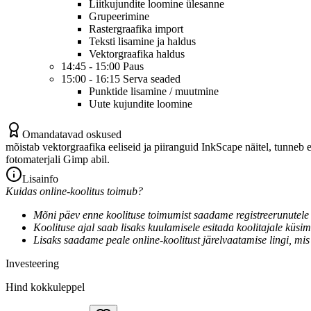
Liitkujundite loomine ülesanne
Grupeerimine
Rastergraafika import
Teksti lisamine ja haldus
Vektorgraafika haldus
14:45 - 15:00 Paus
15:00 - 16:15 Serva seaded
Punktide lisamine / muutmine
Uute kujundite loomine
Omandatavad oskused
mõistab vektorgraafika eeliseid ja piiranguid InkScape näitel, tunne
fotomaterjali Gimp abil.
Lisainfo
Kuidas online-koolitus toimub?
Mõni päev enne koolituse toimumist saadame registreerunutele l
Koolituse ajal saab lisaks kuulamisele esitada koolitajale küsim
Lisaks saadame peale online-koolitust järelvaatamise lingi, mis
Investeering
Hind kokkuleppel