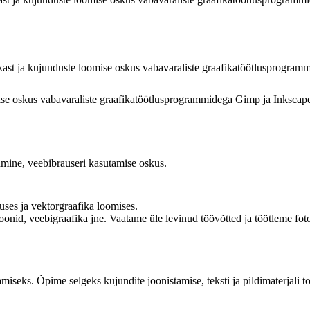
kast ja kujunduste loomise oskus vabavaraliste graafikatöötlusprogram
mise oskus vabavaraliste graafikatöötlusprogrammidega Gimp ja Inkscap
mine, veebibrauseri kasutamise oskus.
ses ja vektorgraafika loomises.
ioonid, veebigraafika jne. Vaatame üle levinud töövõtted ja töötleme fot
iseks. Õpime selgeks kujundite joonistamise, teksti ja pildimaterjali t