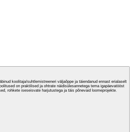
äbinud koolitaja/suhtlemistreeneri väljaõppe ja täiendanud ennast erialaselt
oolitused on praktilised ja ohtrate näidisülesannetega tema igapäevatööst
ised, rohkete iseseisvate harjutustega ja täis põnevaid loomeprojekte.