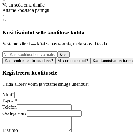
Vajan seda oma tiimile
Aitame koostada päringu
›
✨
Küsi lisainfot selle koolituse kohta
Vastame kiirelt — küsi vabas vormis, mida soovid teada.
Küsi
Kas saab maksta osadena?
Mis on eeldused?
Kas tunnistus on tunnu
Registreeru koolitusele
Täida allolev vorm ja võtame sinuga ühendust.
Nimi
*
E-post
*
Telefon
Osalejate arv
Lisainfo