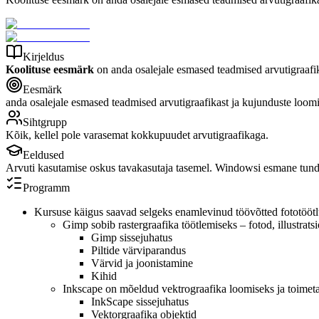
Kirjeldus
Koolituse eesmärk
on anda osalejale esmased teadmised arvutigraafi
Eesmärk
anda osalejale esmased teadmised arvutigraafikast ja kujunduste loo
Sihtgrupp
Kõik, kellel pole varasemat kokkupuudet arvutigraafikaga.
Eeldused
Arvuti kasutamise oskus tavakasutaja tasemel. Windowsi esmane tund
Programm
Kursuse käigus saavad selgeks enamlevinud töövõtted fototöötlu
Gimp sobib rastergraafika töötlemiseks – fotod, illustrats
Gimp sissejuhatus
Piltide värviparandus
Värvid ja joonistamine
Kihid
Inkscape on mõeldud vektrograafika loomiseks ja toimetam
InkScape sissejuhatus
Vektorgraafika objektid