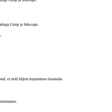
midega Gimp ja Inkscape.
e.
osid, et neid hiljem kujunduses kasutada.
oimetamise.