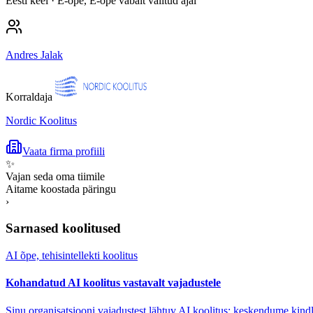
Eesti keel
· E-õpe, E-õpe vabalt valitud ajal
Andres Jalak
Korraldaja
Nordic Koolitus
Vaata firma profiili
✨
Vajan seda oma tiimile
Aitame koostada päringu
›
Sarnased koolitused
AI õpe, tehisintellekti koolitus
Kohandatud AI koolitus vastavalt vajadustele
Sinu organisatsiooni vajadustest lähtuv AI koolitus: keskendume kindl