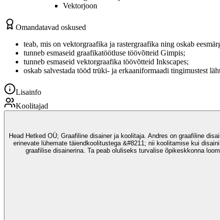
Vektorjoon
Omandatavad oskused
teab, mis on vektorgraafika ja rastergraafika ning oskab eesmärg
tunneb esmaseid graafikatöötluse töövõtteid Gimpis;
tunneb esmaseid vektorgraafika töövõtteid Inkscapes;
oskab salvestada tööd trüki- ja erkaaniformaadi tingimustest läh
Lisainfo
Koolitajad
Head Hetked OÜ; Graafiline disainer ja koolitaja. Andres on graafiline disa
erinevate lühemate täiendkoolitustega &#8211; nii koolitamise kui disain
graafilise disainerina. Ta peab oluliseks turvalise õpikeskkonna loom