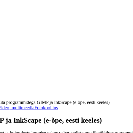
ta programmidega GIMP ja InkScape (e-õpe, eesti keeles)
ideo, multimeedia
Fotokoolitus
a InkScape (e-õpe, eesti keeles)
ast ja kujunduste loomise oskus vabavaraliste graafikatöötlusprogramm