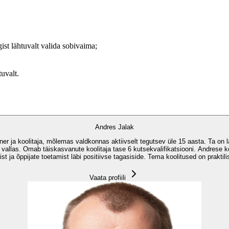
ist lähtuvalt valida sobivaima;
tuvalt.
Andres Jalak
iner ja koolitaja, mõlemas valdkonnas aktiivselt tegutsev üle 15 aasta. Ta on l
i vallas. Omab täiskasvanute koolitaja tase 6 kutsekvalifikatsiooni. Andrese k
ist ja õppijate toetamist läbi positiivse tagasiside. Tema koolitused on praktil
Vaata profiili