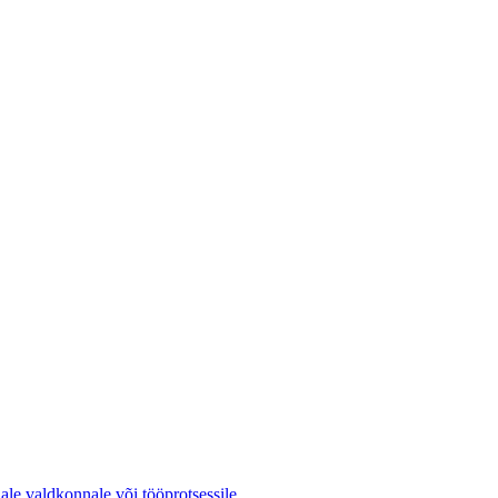
ale valdkonnale või tööprotsessile.