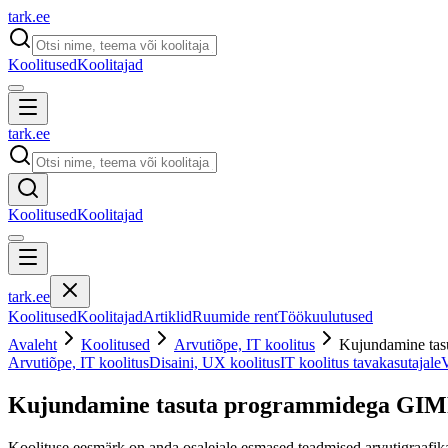
tark
.
ee
Koolitused
Koolitajad
tark
.
ee
Koolitused
Koolitajad
tark
.
ee
Koolitused
Koolitajad
Artiklid
Ruumide rent
Töökuulutused
Avaleht
Koolitused
Arvutiõpe, IT koolitus
Kujundamine tasu
Arvutiõpe, IT koolitus
Disaini, UX koolitus
IT koolitus tavakasutajale
V
Kujundamine tasuta programmidega GIMP j
Koolituse eesmärk on anda osalejale esmased teadmised arvutigraafik