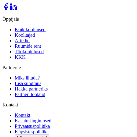
Õppijale
Kõik koolitused
Koolitajad
Artiklid
Ruumide rent
Töökuulutused
KKK
Partnerile
Miks liituda?
Lisa sündmus
Hakka partneriks
Partneri töölaud
Kontakt
Kontakt
Kasutustingimused
Privaatsuspoliitika
Küpsiste-poliitika