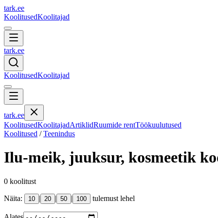
tark
.
ee
Koolitused
Koolitajad
tark
.
ee
Koolitused
Koolitajad
tark
.
ee
Koolitused
Koolitajad
Artiklid
Ruumide rent
Töökuulutused
Koolitused
/
Teenindus
Ilu-meik, juuksur, kosmeetik
koo
0
koolitust
Näita:
|
|
|
tulemust lehel
10
20
50
100
Alates