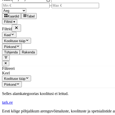
–
Kaardid
Tabel
Filtrid ▾
Filtrid
Keel
Koolituse tüüp
Piirkond
Tühjenda
Rakenda
Filtreeri
Keel
Koolituse tüüp
Piirkond
Selles alamkategoorias koolitusi ei leitud.
tark
.
ee
Eesti kõige põhjalikum arenguvõimaluste, koolituste ja spetsialistide