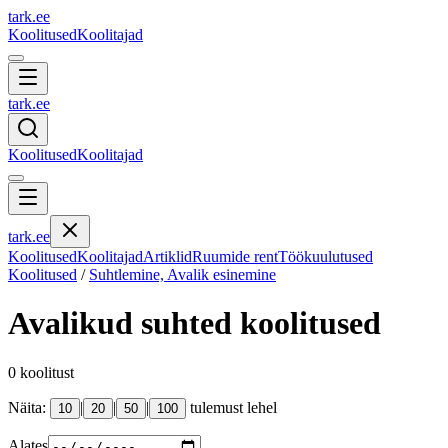
tark
.
ee
Koolitused
Koolitajad
tark
.
ee
Koolitused
Koolitajad
tark
.
ee
Koolitused
Koolitajad
Artiklid
Ruumide rent
Töökuulutused
Koolitused
/
Suhtlemine, Avalik esinemine
Avalikud suhted
koolitused
0
koolitust
Näita:
|
|
|
tulemust lehel
10
20
50
100
Alates