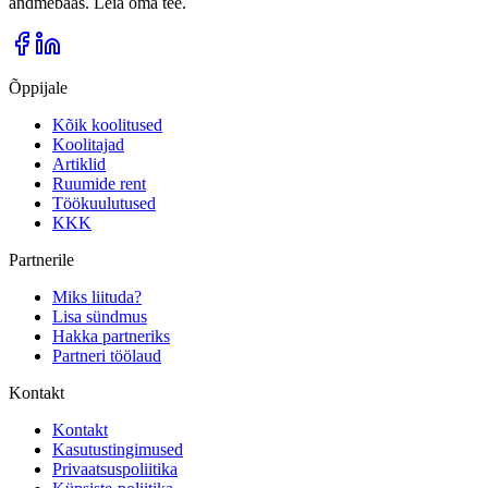
andmebaas. Leia oma tee.
Õppijale
Kõik koolitused
Koolitajad
Artiklid
Ruumide rent
Töökuulutused
KKK
Partnerile
Miks liituda?
Lisa sündmus
Hakka partneriks
Partneri töölaud
Kontakt
Kontakt
Kasutustingimused
Privaatsuspoliitika