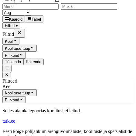
–
Kaardid
Tabel
Filtrid ▾
Filtrid
Keel
Koolituse tüüp
Piirkond
Tühjenda
Rakenda
Filtreeri
Keel
Koolituse tüüp
Piirkond
Selles alamkategoorias koolitusi ei leitud.
tark
.
ee
Eesti kõige põhjalikum arenguvõimaluste, koolituste ja spetsialistide