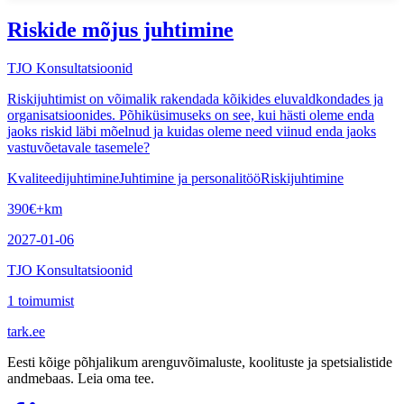
Riskide mõjus juhtimine
TJO Konsultatsioonid
Riskijuhtimist on võimalik rakendada kõikides eluvaldkondades ja
organisatsioonides. Põhiküsimuseks on see, kui hästi oleme enda
jaoks riskid läbi mõelnud ja kuidas oleme need viinud enda jaoks
vastuvõetavale tasemele?
Kvaliteedijuhtimine
Juhtimine ja personalitöö
Riskijuhtimine
390
€
+km
2027-01-06
TJO Konsultatsioonid
1
toimumist
tark
.
ee
Eesti kõige põhjalikum arenguvõimaluste, koolituste ja spetsialistide
andmebaas. Leia oma tee.