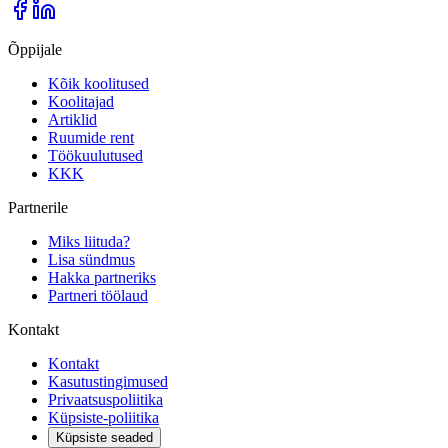
Õppijale
Kõik koolitused
Koolitajad
Artiklid
Ruumide rent
Töökuulutused
KKK
Partnerile
Miks liituda?
Lisa sündmus
Hakka partneriks
Partneri töölaud
Kontakt
Kontakt
Kasutustingimused
Privaatsuspoliitika
Küpsiste-poliitika
Küpsiste seaded