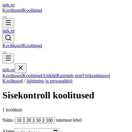
tark
.
ee
Koolitused
Koolitajad
tark
.
ee
Koolitused
Koolitajad
tark
.
ee
Koolitused
Koolitajad
Artiklid
Ruumide rent
Töökuulutused
Koolitused
/
Juhtimine ja personalitöö
Sisekontroll
koolitused
1
koolitust
Näita:
|
|
|
tulemust lehel
10
20
50
100
Alates