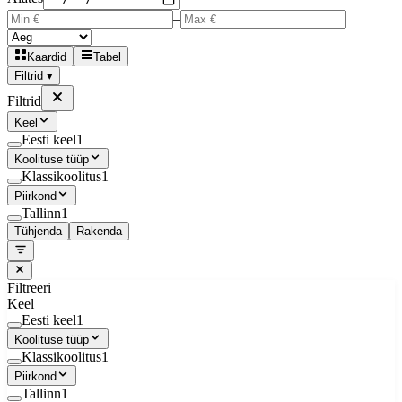
–
Kaardid
Tabel
Filtrid ▾
Filtrid
Keel
Eesti keel
1
Koolituse tüüp
Klassikoolitus
1
Piirkond
Tallinn
1
Tühjenda
Rakenda
Filtreeri
Keel
Eesti keel
1
Koolituse tüüp
Klassikoolitus
1
Piirkond
Tallinn
1