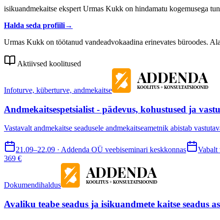
isikuandmekaitse ekspert Urmas Kukk on hindamatu kogemusega tunnusta
Halda seda profiili
→
Urmas Kukk on töötanud vandeadvokaadina erinevates büroodes. Alates
Aktiivsed koolitused
Infoturve, küberturve, andmekaitse
Andmekaitsespetsialist - pädevus, kohustused ja vast
Vastavalt andmekaitse seadusele andmekaitseametnik abistab vastutavat
21.09–22.09 · Addenda OÜ veebiseminari keskkonnas
Vabalt 
369 €
Dokumendihaldus
Avaliku teabe seadus ja isikuandmete kaitse seadus 