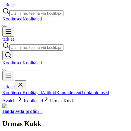
tark
.
ee
Koolitused
Koolitajad
tark
.
ee
Koolitused
Koolitajad
tark
.
ee
Koolitused
Koolitajad
Artiklid
Ruumide rent
Töökuulutused
Avaleht
Koolitajad
Urmas Kukk
Halda seda profiili
→
Urmas Kukk