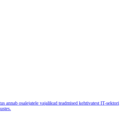
tus annab osalejatele vajalikud teadmised kehtivatest IT-sektori
ustes.