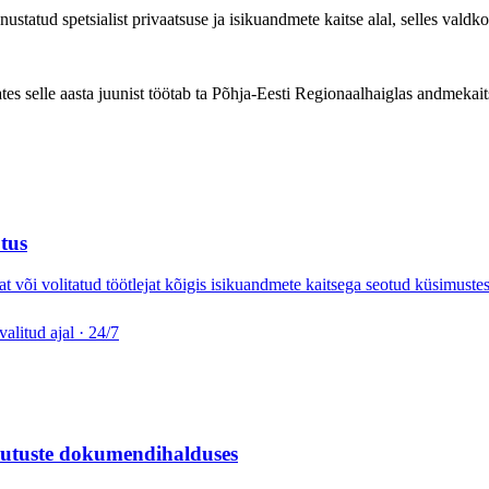
tud spetsialist privaatsuse ja isikuandmete kaitse alal, selles valdko
 selle aasta juunist töötab ta Põhja-Eesti Regionaalhaiglas andmekait
utus
 või volitatud töötlejat kõigis isikuandmete kaitsega seotud küsimustes
valitud ajal · 24/7
asutuste dokumendihalduses