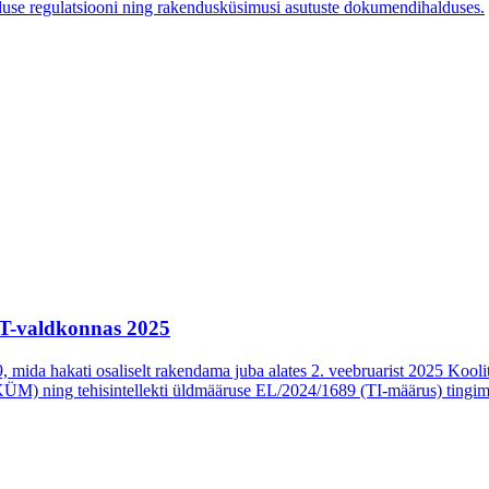
aduse regulatsiooni ning rakendusküsimusi asutuste dokumendihalduses.
 IT-valdkonnas 2025
9, mida hakati osaliselt rakendama juba alates 2. veebruarist 2025 Kooli
KÜM) ning tehisintellekti üldmääruse EL/2024/1689 (TI-määrus) tingim