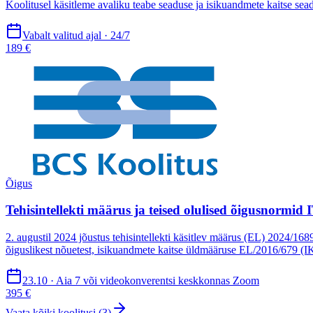
Koolitusel käsitleme avaliku teabe seaduse ja isikuandmete kaitse se
Vabalt valitud ajal · 24/7
189 €
Õigus
Tehisintellekti määrus ja teised olulised õigusnormid
2. augustil 2024 jõustus tehisintellekti käsitlev määrus (EL) 2024/168
õiguslikest nõuetest, isikuandmete kaitse üldmääruse EL/2016/679 (I
23.10 · Aia 7 või videokonverentsi keskkonnas Zoom
395 €
Vaata kõiki koolitusi (
3
)