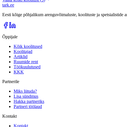
tark
.
ee
Eesti kõige põhjalikum arenguvõimaluste, koolituste ja spetsialistide
Õppijale
Kõik koolitused
Koolitajad
Artiklid
Ruumide rent
Töökuulutused
KKK
Partnerile
Miks liituda?
Lisa sündmus
Hakka partneriks
Partneri töölaud
Kontakt
Kontakt