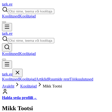
tark
.
ee
Koolitused
Koolitajad
tark
.
ee
Koolitused
Koolitajad
tark
.
ee
Koolitused
Koolitajad
Artiklid
Ruumide rent
Töökuulutused
Avaleht
Koolitajad
Mikk Tootsi
Halda seda profiili
→
Mikk Tootsi