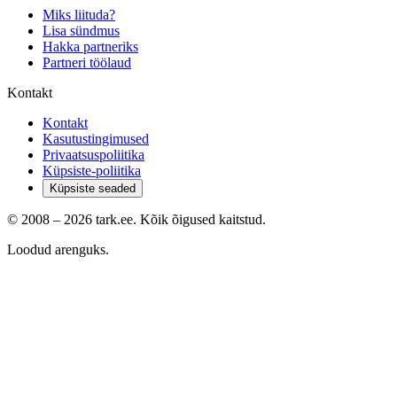
Miks liituda?
Lisa sündmus
Hakka partneriks
Partneri töölaud
Kontakt
Kontakt
Kasutustingimused
Privaatsuspoliitika
Küpsiste-poliitika
Küpsiste seaded
© 2008 –
2026
tark.ee. Kõik õigused kaitstud.
Loodud arenguks.