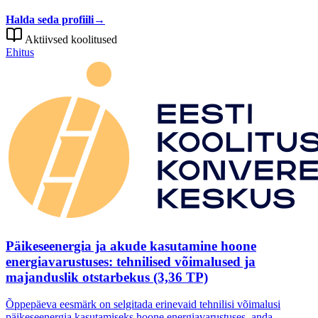
Halda seda profiili
→
Aktiivsed koolitused
Ehitus
Päikeseenergia ja akude kasutamine hoone
energiavarustuses: tehnilised võimalused ja
majanduslik otstarbekus (3,36 TP)
Õppepäeva eesmärk on selgitada erinevaid tehnilisi võimalusi
päikeseenergia kasutamiseks hoone energiavarustuses, anda