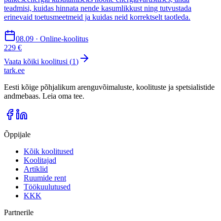
teadmisi, kuidas hinnata nende kasumlikkust ning tutvustada
erinevaid toetusmeetmeid ja kuidas neid korrektselt taotleda.
08.09 · Online-koolitus
229 €
Vaata kõiki koolitusi (
1
)
tark
.
ee
Eesti kõige põhjalikum arenguvõimaluste, koolituste ja spetsialistide
andmebaas. Leia oma tee.
Õppijale
Kõik koolitused
Koolitajad
Artiklid
Ruumide rent
Töökuulutused
KKK
Partnerile