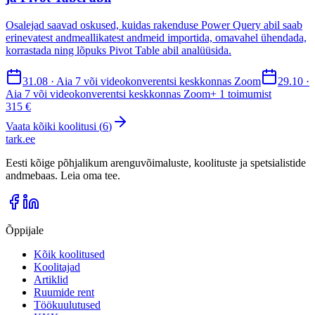
Osalejad saavad oskused, kuidas rakenduse Power Query abil saab
erinevatest andmeallikatest andmeid importida, omavahel ühendada,
korrastada ning lõpuks Pivot Table abil analüüsida.
31.08 · Aia 7 või videokonverentsi keskkonnas Zoom
29.10 ·
Aia 7 või videokonverentsi keskkonnas Zoom
+
1
toimumist
315 €
Vaata kõiki koolitusi (
6
)
tark
.
ee
Eesti kõige põhjalikum arenguvõimaluste, koolituste ja spetsialistide
andmebaas. Leia oma tee.
Õppijale
Kõik koolitused
Koolitajad
Artiklid
Ruumide rent
Töökuulutused