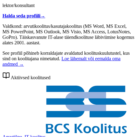
lektor/konsultant
Halda seda profiili
→
Valdkond: arvutikoolitus/kasutajakoolitus (MS Word, MS Excel,
MS PowerPoint, MS Outlook, MS Visio, MS Access, LotusNotes,
GoPro). Täiskasvanute IT-alase täiendkoolituse läbiviimise kogemus
alates 2001. aastast.
See profiil põhineb korraldajate avaldatud koolituskuulutustel, kus
sind on koolitajana nimetatud.
Loe lähemalt või eemalda oma
andmed →
Aktiivsed koolitused
Arvutiõpe, IT koolitus