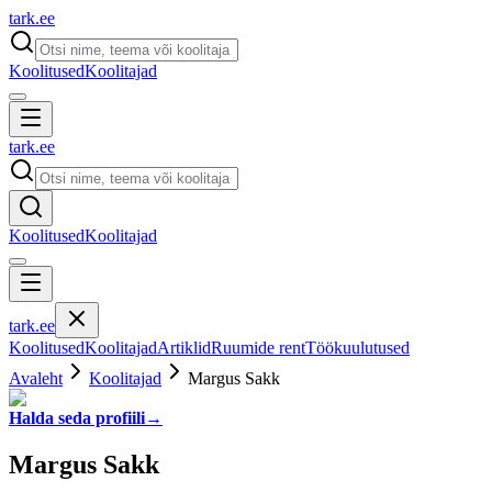
tark
.
ee
Koolitused
Koolitajad
tark
.
ee
Koolitused
Koolitajad
tark
.
ee
Koolitused
Koolitajad
Artiklid
Ruumide rent
Töökuulutused
Avaleht
Koolitajad
Margus Sakk
Halda seda profiili
→
Margus Sakk