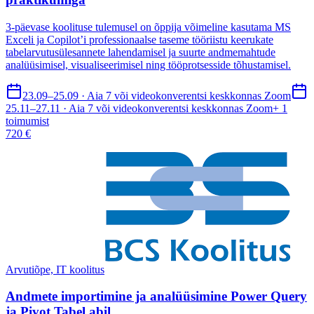
3-päevase koolituse tulemusel on õppija võimeline kasutama MS
Exceli ja Copilot’i professionaalse taseme tööriistu keerukate
tabelarvutus­ülesannete lahendamisel ja suurte andme­mahtude
analüüsimisel, visualiseerimisel ning tööprotsesside tõhustamisel.
23.09–25.09 · Aia 7 või videokonverentsi keskkonnas Zoom
25.11–27.11 · Aia 7 või videokonverentsi keskkonnas Zoom
+
1
toimumist
720 €
Arvutiõpe, IT koolitus
Andmete importimine ja analüüsimine Power Query
ja Pivot Tabel abil