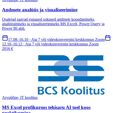
Andmete analüüs ja visualiseerimine
Osalejad saavad esmased oskused andmete koondamiseks,
analüüsimiseks ja visualiseerimiseks MS Exceli, Power Query ja
Power BI abil.
17.08–16.10 · Aia 7 või videokonverentsi keskkonnas Zoom
12.10–16.12 · Aia 7 või videokonverentsi keskkonnas Zoom
2016 €
Arvutiõpe, IT koolitus
MS Excel profikursus tehisaru AI toel koos
praktikumiga