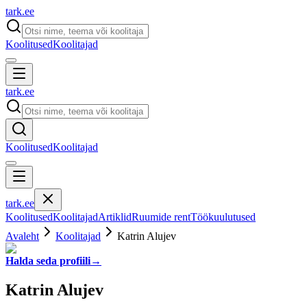
tark
.
ee
Koolitused
Koolitajad
tark
.
ee
Koolitused
Koolitajad
tark
.
ee
Koolitused
Koolitajad
Artiklid
Ruumide rent
Töökuulutused
Avaleht
Koolitajad
Katrin Alujev
Halda seda profiili
→
Katrin Alujev