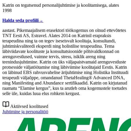
Katrin on tegutsenud personalijuhtimise ja koolitamisega, alates
1998
Halda seda profiili
→
aastast. Pikemaajalisem erasektori töökogemus on olnud ettevõtetes
TNT Eesti AS, Estravel. Alates 2014 on Katrinil erapraksis
terapeudina ning ta on tegev iseseisvalt koolitaja, konsultandi,
juhtimiskvaliteedi eksperdi ning holistilise terapeudina. Tema
läbiviidavate koolituste ja konsultatsioonide põhivaldkonnad on
arenguvestlused, vaimne tervis, stress, isiklik areng ning
teenindusjuhtimine. Katrin on üks väljapaistvamaid arenguvestluste
protsesside väljatöötamise ning läbiviimise koolitajaid Eestis. Katrin
on läbinud EBS rahvusvahelise ärijuhtimise ning Holistika Instituudi
terapeudi väljaõppe, omandanud ThetaHealing® Advanced DNA,
ning Manifesting and Abundance sertifikaadid. Katrin on kirjutanud
raamatu “Elamise kergus”, kus ta arutleb oma kogemustele toetudes
selle üle, kuidas luua elus rohkem kergust.
Aktiivsed koolitused
Juhtimine ja personalitöö