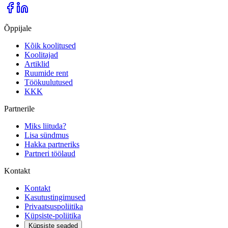
Õppijale
Kõik koolitused
Koolitajad
Artiklid
Ruumide rent
Töökuulutused
KKK
Partnerile
Miks liituda?
Lisa sündmus
Hakka partneriks
Partneri töölaud
Kontakt
Kontakt
Kasutustingimused
Privaatsuspoliitika
Küpsiste-poliitika
Küpsiste seaded