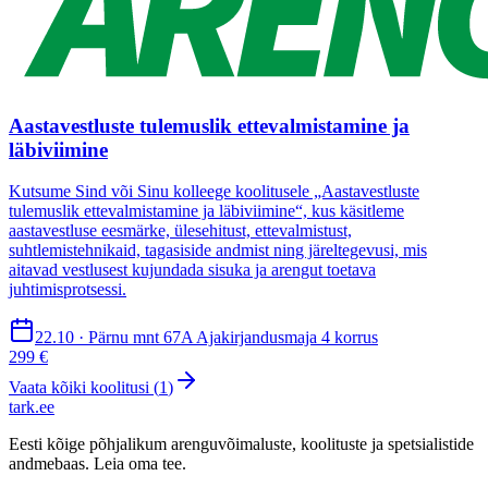
Aastavestluste tulemuslik ettevalmistamine ja
läbiviimine
Kutsume Sind või Sinu kolleege koolitusele „Aastavestluste
tulemuslik ettevalmistamine ja läbiviimine“, kus käsitleme
aastavestluse eesmärke, ülesehitust, ettevalmistust,
suhtlemistehnikaid, tagasiside andmist ning järeltegevusi, mis
aitavad vestlusest kujundada sisuka ja arengut toetava
juhtimisprotsessi.
22.10 · Pärnu mnt 67A Ajakirjandusmaja 4 korrus
299 €
Vaata kõiki koolitusi (
1
)
tark
.
ee
Eesti kõige põhjalikum arenguvõimaluste, koolituste ja spetsialistide
andmebaas. Leia oma tee.