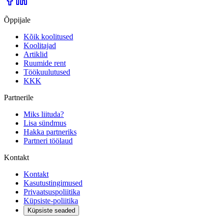
Õppijale
Kõik koolitused
Koolitajad
Artiklid
Ruumide rent
Töökuulutused
KKK
Partnerile
Miks liituda?
Lisa sündmus
Hakka partneriks
Partneri töölaud
Kontakt
Kontakt
Kasutustingimused
Privaatsuspoliitika
Küpsiste-poliitika
Küpsiste seaded