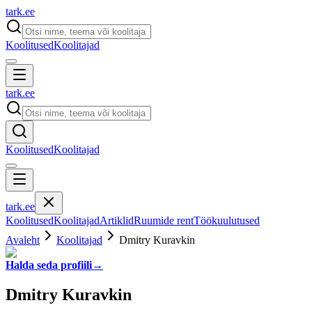
tark
.
ee
Koolitused
Koolitajad
tark
.
ee
Koolitused
Koolitajad
tark
.
ee
Koolitused
Koolitajad
Artiklid
Ruumide rent
Töökuulutused
Avaleht
Koolitajad
Dmitry Kuravkin
Halda seda profiili
→
Dmitry Kuravkin