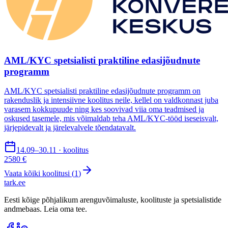
AML/KYC spetsialisti praktiline edasijõudnute
programm
AML/KYC spetsialisti praktiline edasijõudnute programm on
rakenduslik ja intensiivne koolitus neile, kellel on valdkonnast juba
varasem kokkupuude ning kes soovivad viia oma teadmised ja
oskused tasemele, mis võimaldab teha AML/KYC-tööd iseseisvalt,
järjepidevalt ja järelevalvele tõendatavalt.
14.09–30.11 · koolitus
2580 €
Vaata kõiki koolitusi (
1
)
tark
.
ee
Eesti kõige põhjalikum arenguvõimaluste, koolituste ja spetsialistide
andmebaas. Leia oma tee.