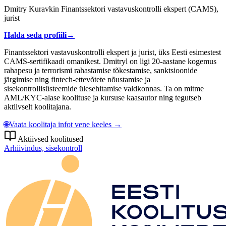
Dmitry Kuravkin Finantssektori vastavuskontrolli ekspert (CAMS),
jurist
Halda seda profiili
→
Finantssektori vastavuskontrolli ekspert ja jurist, üks Eesti esimestest
CAMS-sertifikaadi omanikest. Dmitryl on ligi 20-aastane kogemus
rahapesu ja terrorismi rahastamise tõkestamise, sanktsioonide
järgimise ning fintech-ettevõtete nõustamise ja
sisekontrollisüsteemide ülesehitamise valdkonnas. Ta on mitme
AML/KYC-alase koolituse ja kursuse kaasautor ning tegutseb
aktiivselt koolitajana.
🌐
Vaata koolitaja infot vene keeles →
Aktiivsed koolitused
Arhiivindus, sisekontroll