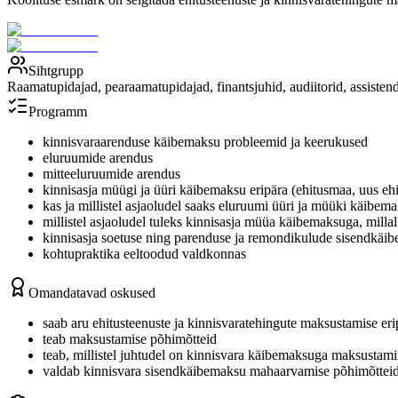
Sihtgrupp
Raamatupidajad, pearaamatupidajad, finantsjuhid, audiitorid, assiste
Programm
kinnisvaraarenduse käibemaksu probleemid ja keerukused
eluruumide arendus
mitteeluruumide arendus
kinnisasja müügi ja üüri käibemaksu eripära (ehitusmaa, uus ehi
kas ja millistel asjaoludel saaks eluruumi üüri ja müüki käibe
millistel asjaoludel tuleks kinnisasja müüa käibemaksuga, milla
kinnisasja soetuse ning parenduse ja remondikulude sisendkä
kohtupraktika eeltoodud valdkonnas
Omandatavad oskused
saab aru ehitusteenuste ja kinnisvaratehingute maksustamise er
teab maksustamise põhimõtteid
teab, millistel juhtudel on kinnisvara käibemaksuga maksustamin
valdab kinnisvara sisendkäibemaksu mahaarvamise põhimõtteid