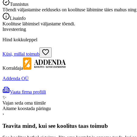
Tunnistus
Tõendi väljastamise eelduseks on koolituse läbimine täies mahus nin
Lisainfo
Koolituse läbimisel väljastame tõendi.
Investeering
Hind kokkuleppel
Küsi, millal toimub
Korraldaja
Addenda OÜ
Vaata firma profiili
✨
Vajan seda oma tiimile
Aitame koostada päringu
›
Teavita mind, kui see koolitus taas toimub