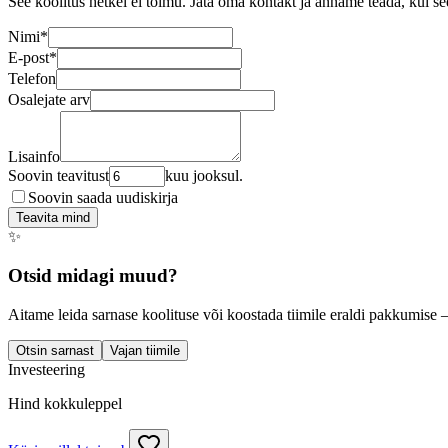
See koolitus hetkel ei toimu. Jäta oma kontakt ja anname teada, kui se
Nimi
*
E-post
*
Telefon
Osalejate arv
Lisainfo
Soovin teavitust
kuu jooksul.
Soovin saada uudiskirja
Teavita mind
✨
Otsid midagi muud?
Aitame leida sarnase koolituse või koostada tiimile eraldi pakkumise 
Otsin sarnast
Vajan tiimile
Investeering
Hind kokkuleppel