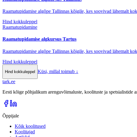
Raamatupidamise algõpe Tallinnas kõigile, kes soovivad lähemalt k
Hind kokkuleppel
Raamatupidamine
Raamatupidamise algkursus Tartus
Raamatupidamise algõpe Tallinnas kõigile, kes soovivad lähemalt k
Hind kokkuleppel
Küsi, millal toimub
↓
Hind kokkuleppel
tark
.
ee
Eesti kõige põhjalikum arenguvõimaluste, koolituste ja spetsialistide
Õppijale
Kõik koolitused
Koolitajad