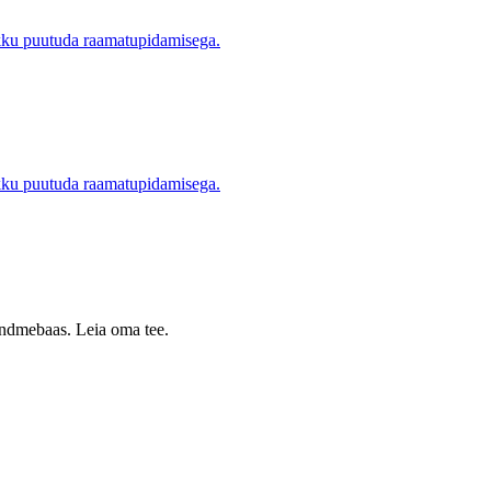
okku puutuda raamatupidamisega.
okku puutuda raamatupidamisega.
 andmebaas. Leia oma tee.