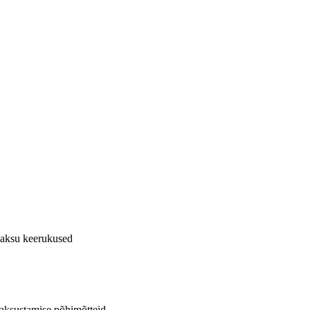
aksu keerukused
maksustamise põhimõtteid.