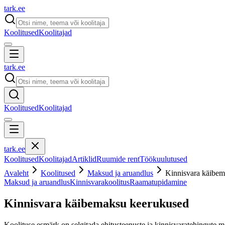
tark
.
ee
Koolitused
Koolitajad
tark
.
ee
Koolitused
Koolitajad
tark
.
ee
Koolitused
Koolitajad
Artiklid
Ruumide rent
Töökuulutused
Avaleht
Koolitused
Maksud ja aruandlus
Kinnisvara käibem
Maksud ja aruandlus
Kinnisvarakoolitus
Raamatupidamine
Kinnisvara käibemaksu keerukused
Koolituse esmärk on selgitada ehitusteenuste ja kinnisvaratehingute 