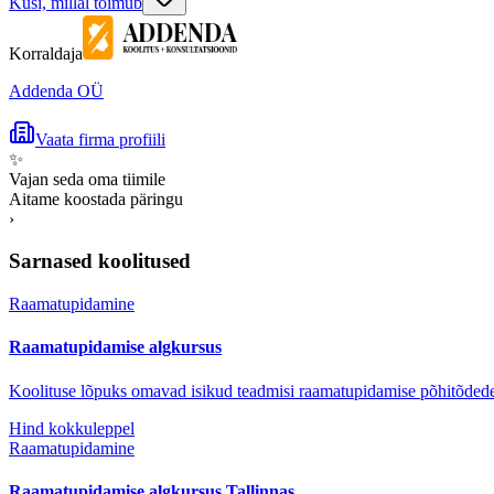
Küsi, millal toimub
Korraldaja
Addenda OÜ
Vaata firma profiili
✨
Vajan seda oma tiimile
Aitame koostada päringu
›
Sarnased koolitused
Raamatupidamine
Raamatupidamise algkursus
Koolituse lõpuks omavad isikud teadmisi raamatupidamise põhitõdede
Hind kokkuleppel
Raamatupidamine
Raamatupidamise algkursus Tallinnas