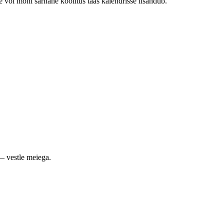
e või mõni sarnane koolitus taas kalendrisse lisandub.
— vestle meiega.