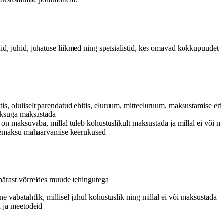
ndid, juhid, juhatuse liikmed ning spetsialistid, kes omavad kokkupuude
tis, oluliselt parendatud ehitis, eluruum, mitteeluruum, maksustamise er
maksuga maksustada
l on maksuvaba, millal tuleb kohustuslikult maksustada ja millal ei või
ibemaksu mahaarvamise keerukused
ipärast võrreldes muude tehingutega
e vabatahtlik, millisel juhul kohustuslik ning millal ei või maksustada
 ja meetodeid