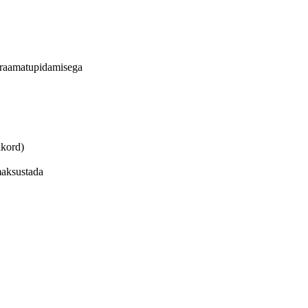
t raamatupidamisega
ikord)
 maksustada