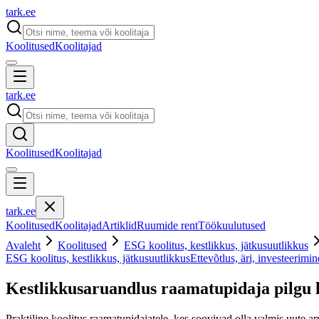
tark
.
ee
Koolitused
Koolitajad
tark
.
ee
Koolitused
Koolitajad
tark
.
ee
Koolitused
Koolitajad
Artiklid
Ruumide rent
Töökuulutused
Avaleht
Koolitused
ESG koolitus, kestlikkus, jätkusuutlikkus
ESG koolitus, kestlikkus, jätkusuutlikkus
Ettevõtlus, äri, investeerimin
Kestlikkusaruandlus raamatupidaja pilgu lä
Praktiline koolitus raamatupidajatele, kes soovivad olla valmis uute ar