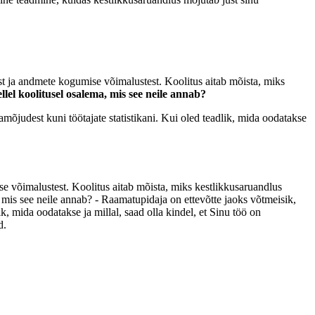
st ja andmete kogumise võimalustest. Koolitus aitab mõista, miks
lel koolitusel osalema, mis see neile annab?
õjudest kuni töötajate statistikani. Kui oled teadlik, mida oodatakse
e võimalustest. Koolitus aitab mõista, miks kestlikkusaruandlus
 mis see neile annab? - Raamatupidaja on ettevõtte jaoks võtmeisik,
, mida oodatakse ja millal, saad olla kindel, et Sinu töö on
d.