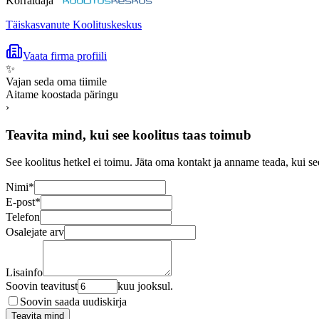
Korraldaja
Täiskasvanute Koolituskeskus
Vaata firma profiili
✨
Vajan seda oma tiimile
Aitame koostada päringu
›
Teavita mind, kui see koolitus taas toimub
See koolitus hetkel ei toimu. Jäta oma kontakt ja anname teada, kui se
Nimi
*
E-post
*
Telefon
Osalejate arv
Lisainfo
Soovin teavitust
kuu jooksul.
Soovin saada uudiskirja
Teavita mind