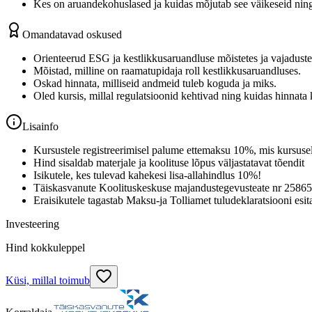
Kes on aruandekohuslased ja kuidas mõjutab see väikeseid ning
Omandatavad oskused
Orienteerud ESG ja kestlikkusaruandluse mõistetes ja vajaduste
Mõistad, milline on raamatupidaja roll kestlikkusaruandluses.
Oskad hinnata, milliseid andmeid tuleb koguda ja miks.
Oled kursis, millal regulatsioonid kehtivad ning kuidas hinnata
Lisainfo
Kursustele registreerimisel palume ettemaksu 10%, mis kursusel
Hind sisaldab materjale ja koolituse lõpus väljastatavat tõendit
Isikutele, kes tulevad kahekesi lisa-allahindlus 10%!
Täiskasvanute Koolituskeskuse majandustegevusteate nr 25865
Eraisikutele tagastab Maksu-ja Tolliamet tuludeklaratsiooni esi
Investeering
Hind kokkuleppel
Küsi, millal toimub