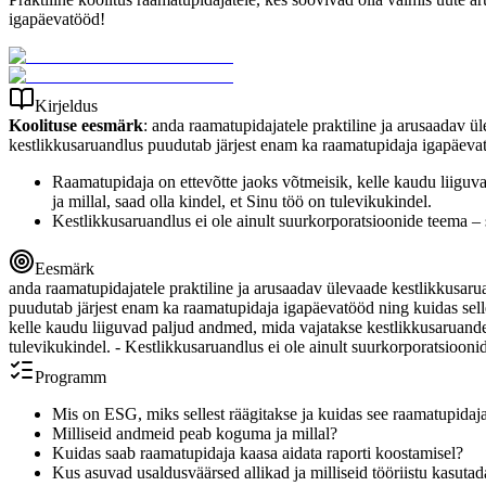
igapäevatööd!
Kirjeldus
Koolituse eesmärk
: anda raamatupidajatele praktiline ja arusaadav 
kestlikkusaruandlus puudutab järjest enam ka raamatupidaja igapäevat
Raamatupidaja on ettevõtte jaoks võtmeisik, kelle kaudu liiguv
ja millal, saad olla kindel, et Sinu töö on tulevikukindel.
Kestlikkusaruandlus ei ole ainult suurkorporatsioonide teema – 
Eesmärk
anda raamatupidajatele praktiline ja arusaadav ülevaade kestlikkusar
puudutab järjest enam ka raamatupidaja igapäevatööd ning kuidas selle
kelle kaudu liiguvad paljud andmed, mida vajatakse kestlikkusaruandes 
tulevikukindel. - Kestlikkusaruandlus ei ole ainult suurkorporatsiooni
Programm
Mis on ESG, miks sellest räägitakse ja kuidas see raamatupidaj
Milliseid andmeid peab koguma ja millal?
Kuidas saab raamatupidaja kaasa aidata raporti koostamisel?
Kus asuvad usaldusväärsed allikad ja milliseid tööriistu kasut