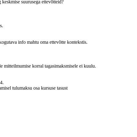
 keskmise suurusega ettevõtteid?
s.
 kogutava info mahtu oma ettevõtte kontekstis.
e mitteilmumise korral tagasimaksmisele ei kuulu.
4.
tamisel tulumaksu osa kursuse tasust