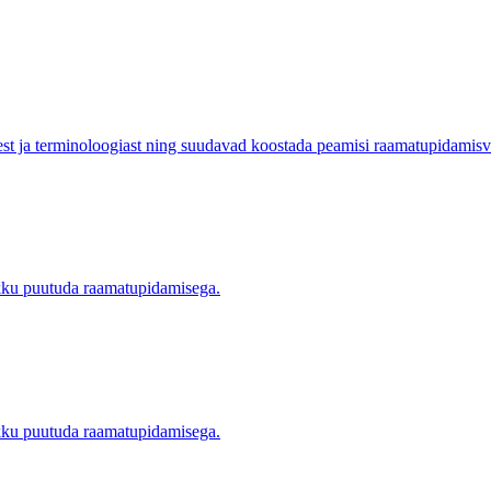
st ja terminoloogiast ning suudavad koostada peamisi raamatupidamis
okku puutuda raamatupidamisega.
okku puutuda raamatupidamisega.