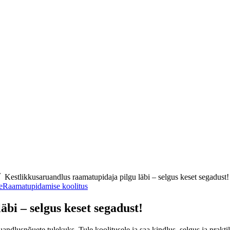
Kestlikkusaruandlus raamatupidaja pilgu läbi – selgus keset segadust!
e
Raamatupidamise koolitus
bi – selgus keset segadust!
uandlusnõuete tulekuks. Tule koolitusele ja saa kindlus, selgus ja prakt