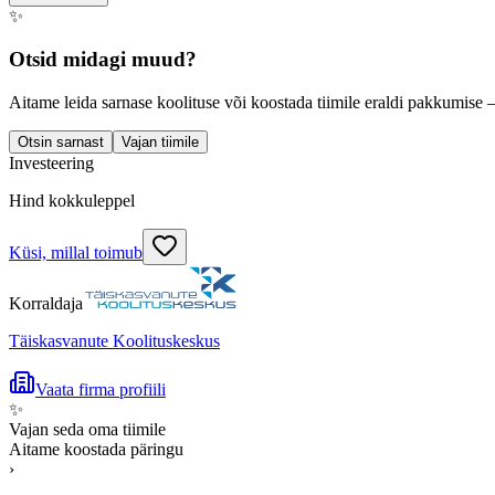
✨
Otsid midagi muud?
Aitame leida sarnase koolituse või koostada tiimile eraldi pakkumise 
Otsin sarnast
Vajan tiimile
Investeering
Hind kokkuleppel
Küsi, millal toimub
Korraldaja
Täiskasvanute Koolituskeskus
Vaata firma profiili
✨
Vajan seda oma tiimile
Aitame koostada päringu
›