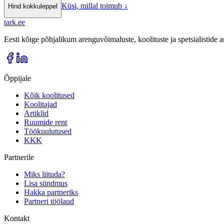
Küsi, millal toimub
↓
Hind kokkuleppel
tark
.
ee
Eesti kõige põhjalikum arenguvõimaluste, koolituste ja spetsialistide
Õppijale
Kõik koolitused
Koolitajad
Artiklid
Ruumide rent
Töökuulutused
KKK
Partnerile
Miks liituda?
Lisa sündmus
Hakka partneriks
Partneri töölaud
Kontakt