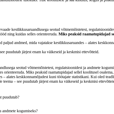
ülevaade kestlikkusaruandlusega seotud võtmemõistetest, regulatsioonide
ööd ning kuidas selles orienteeruda.
Miks peaksid raamatupidajad sel
ad paljud andmed, mida vajatakse kestlikkusaruandes – alates keskkonnam
see puudutab järjest enam ka väikeseid ja keskmisi ettevõtteid.
uandlusega seotud võtmemõistetest, regulatsioonidest ja andmete kogumis
s orienteeruda. Miks peaksid raamatupidajad sellel koolitusel osalema,
– alates keskkonnamõjudest kuni töötajate statistikani. Kui oled teadlik
de teema – see puudutab järjest enam ka väikeseid ja keskmisi ettevõttei
at puudutab?
ada andmete kogumiseks?