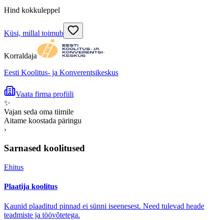
Hind kokkuleppel
Küsi, millal toimub
Korraldaja
Eesti Koolitus- ja Konverentsikeskus
Vaata firma profiili
✨
Vajan seda oma tiimile
Aitame koostada päringu
›
Sarnased koolitused
Ehitus
Plaatija koolitus
Kaunid plaaditud pinnad ei sünni iseenesest. Need tulevad heade
teadmiste ja töövõtetega.