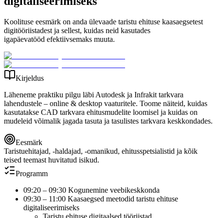
digitaliseerimiseks
Koolituse eesmärk on anda ülevaade taristu ehituse kaasaegsetest
digitööriistadest ja sellest, kuidas neid kasutades
igapäevatööd efektiivsemaks muuta.
Kirjeldus
Läheneme praktiku pilgu läbi Autodesk ja Infrakit tarkvara
lahendustele –
online & desktop vaaturitele. Toome näiteid, kuidas
kasutatakse CAD tarkvara ehitusmudelite loomisel ja kuidas on
mudeleid võimalik jagada tasuta ja tasulistes tarkvara keskkondades.
Eesmärk
Taristuehitajad, -haldajad, -omanikud, ehitusspetsialistid ja kõik
teised teemast huvitatud isikud.
Programm
09:20 – 09:30 Kogunemine veebikeskkonda
09:30 – 11:00 Kaasaegsed meetodid taristu ehituse
digitaliseerimiseks
Taristu ehituse digitaalsed tööriistad