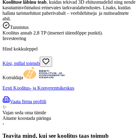
Koolituse läbinu teab
, kuidas tekivad 3D ehitusmudelid ning nende
kasutamisvõimalusi erinevates tarkvaralahendustes. Lisaks, kuidas
hallata taristuehitust paberivabalt – veebilehitseja ja nutiseadmete
abil.
Tunnistus
Koolitus annab 2,8 TP (inseneri täiendõppe punkti).
Investeering
Hind kokkuleppel
Küsi, millal toimub
Korraldaja
Eesti Koolitus- ja Konverentsikeskus
Vaata firma profiili
✨
Vajan seda oma tiimile
Aitame koostada päringu
›
Teavita mind, kui see koolitus taas toimub