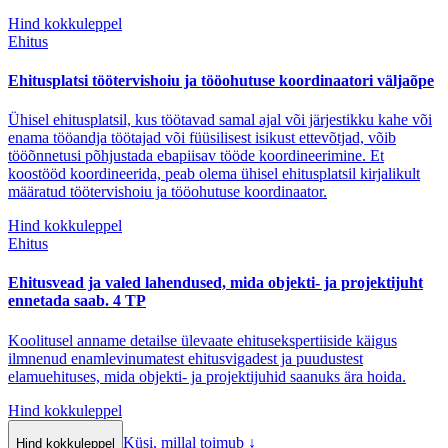
Hind kokkuleppel
Ehitus
Ehitusplatsi töötervishoiu ja tööohutuse koordinaatori väljaõpe
Ühisel ehitusplatsil, kus töötavad samal ajal või järjestikku kahe või
enama tööandja töötajad või füüsilisest isikust ettevõtjad, võib
tööõnnetusi põhjustada ebapiisav tööde koordineerimine. Et
koostööd koordineerida, peab olema ühisel ehitusplatsil kirjalikult
määratud töötervishoiu ja tööohutuse koordinaator.
Hind kokkuleppel
Ehitus
Ehitusvead ja valed lahendused, mida objekti- ja projektijuht
ennetada saab. 4 TP
Koolitusel anname detailse ülevaate ehitusekspertiiside käigus
ilmnenud enamlevinumatest ehitusvigadest ja puudustest
elamuehituses, mida objekti- ja projektijuhid saanuks ära hoida.
Hind kokkuleppel
Küsi, millal toimub
↓
Hind kokkuleppel