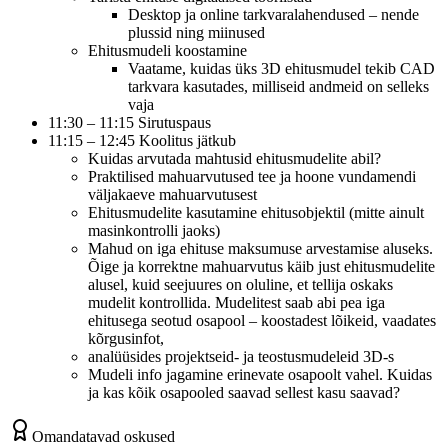
Desktop ja online tarkvaralahendused – nende
plussid ning miinused
Ehitusmudeli koostamine
Vaatame, kuidas üks 3D ehitusmudel tekib CAD
tarkvara kasutades, milliseid andmeid on selleks
vaja
11:30 – 11:15 Sirutuspaus
11:15 – 12:45 Koolitus jätkub
Kuidas arvutada mahtusid ehitusmudelite abil?
Praktilised mahuarvutused tee ja hoone vundamendi
väljakaeve mahuarvutusest
Ehitusmudelite kasutamine ehitusobjektil (mitte ainult
masinkontrolli jaoks)
Mahud on iga ehituse maksumuse arvestamise aluseks.
Õige ja korrektne mahuarvutus käib just ehitusmudelite
alusel, kuid seejuures on oluline, et tellija oskaks
mudelit kontrollida. Mudelitest saab abi pea iga
ehitusega seotud osapool – koostadest lõikeid, vaadates
kõrgusinfot,
analüüsides projektseid- ja teostusmudeleid 3D-s
Mudeli info jagamine erinevate osapoolt vahel. Kuidas
ja kas kõik osapooled saavad sellest kasu saavad?
Omandatavad oskused