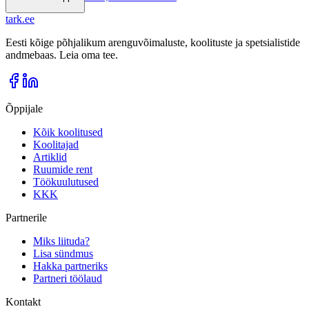
tark
.
ee
Eesti kõige põhjalikum arenguvõimaluste, koolituste ja spetsialistide
andmebaas. Leia oma tee.
Õppijale
Kõik koolitused
Koolitajad
Artiklid
Ruumide rent
Töökuulutused
KKK
Partnerile
Miks liituda?
Lisa sündmus
Hakka partneriks
Partneri töölaud
Kontakt