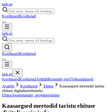
tark
.
ee
Koolitused
Koolitajad
tark
.
ee
Koolitused
Koolitajad
tark
.
ee
Koolitused
Koolitajad
Artiklid
Ruumide rent
Töökuulutused
Avaleht
Koolitused
Ehitus
Kaasaegsed meetodid taristu
ehituse digitaliseerimiseks
Ehitus
Joonestamine, projekteerimine
Kaasaegsed meetodid taristu ehituse