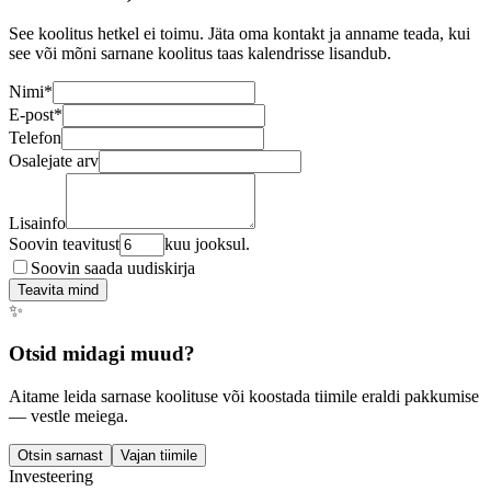
See koolitus hetkel ei toimu. Jäta oma kontakt ja anname teada, kui
see või mõni sarnane koolitus taas kalendrisse lisandub.
Nimi
*
E-post
*
Telefon
Osalejate arv
Lisainfo
Soovin teavitust
kuu jooksul.
Soovin saada uudiskirja
Teavita mind
✨
Otsid midagi muud?
Aitame leida sarnase koolituse või koostada tiimile eraldi pakkumise
— vestle meiega.
Otsin sarnast
Vajan tiimile
Investeering