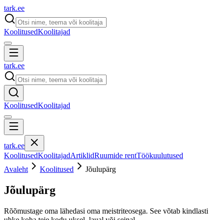
tark
.
ee
Koolitused
Koolitajad
tark
.
ee
Koolitused
Koolitajad
tark
.
ee
Koolitused
Koolitajad
Artiklid
Ruumide rent
Töökuulutused
Avaleht
Koolitused
Jõulupärg
Jõulupärg
Rõõmustage oma lähedasi oma meistriteosega. See võtab kindlasti
uhke koha teie kodu uksel, laual või seinal.