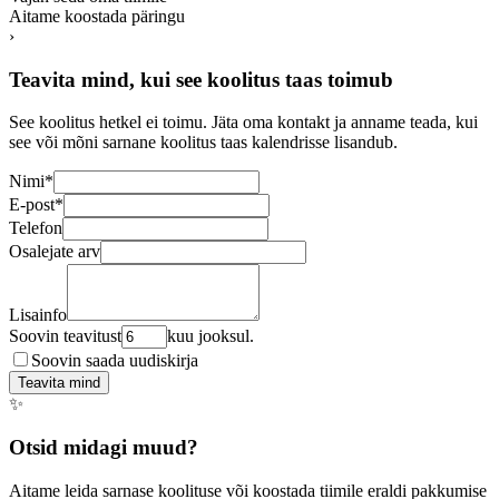
Aitame koostada päringu
›
Teavita mind, kui see koolitus taas toimub
See koolitus hetkel ei toimu. Jäta oma kontakt ja anname teada, kui
see või mõni sarnane koolitus taas kalendrisse lisandub.
Nimi
*
E-post
*
Telefon
Osalejate arv
Lisainfo
Soovin teavitust
kuu jooksul.
Soovin saada uudiskirja
Teavita mind
✨
Otsid midagi muud?
Aitame leida sarnase koolituse või koostada tiimile eraldi pakkumise