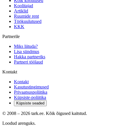
Kõik koolitused
Koolitajad
Artiklid
Ruumide rent
Töökuulutused
KKK
Partnerile
Miks liituda?
Lisa sündmus
Hakka partneriks
Partneri töölaud
Kontakt
Kontakt
Kasutustingimused
Privaatsuspoliitika
Küpsiste-poliitika
Küpsiste seaded
© 2008 –
2026
tark.ee. Kõik õigused kaitstud.
Loodud arenguks.