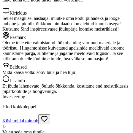
Kirjeldus
Sellel maagilisel aastaajal muutke oma kodu pühadeks ja looge
hubane ja pidulik õhkkond ainulaadse omatehtud kaunistusega!
Kutsume Sind inspireerivasse jõulupärja loomise meistriklassi!
Eesmärk
Oleme teile ette valmistanud töökoha ning varunud materjale ja
tööriistu. Hingame sisse kuivatatud apelsinide meeldivaid aroome,
kaunistame pärga, suhtleme ja jagame meeldivaid lugusid. Ja see
kõik annab teile jõuluime tunde, hea väikese muinasjutu!
Eeldused
Mida kaasa võtta: soov luua ja hea tuju!
Lisainfo
Et jõuda lähenevate jõulude õhkkonda, kostitame end meistriklassis
piparkookide ja hõõgveiniga.
Investeering
Hind kokkuleppel
Küsi, millal toimub
✨
Vajan seda oma tiimile