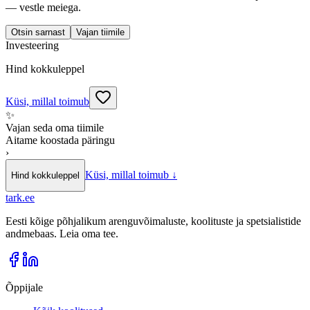
— vestle meiega.
Otsin sarnast
Vajan tiimile
Investeering
Hind kokkuleppel
Küsi, millal toimub
✨
Vajan seda oma tiimile
Aitame koostada päringu
›
Küsi, millal toimub
↓
Hind kokkuleppel
tark
.
ee
Eesti kõige põhjalikum arenguvõimaluste, koolituste ja spetsialistide
andmebaas. Leia oma tee.
Õppijale