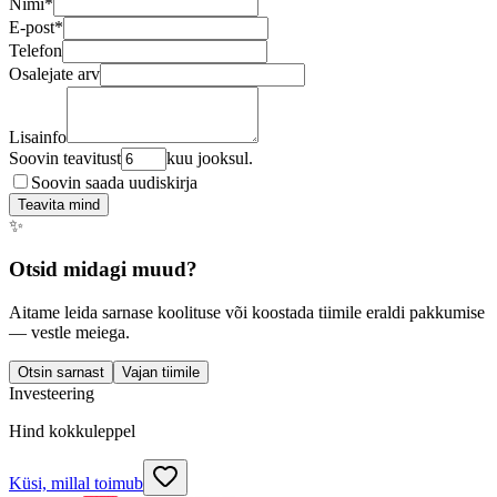
Nimi
*
E-post
*
Telefon
Osalejate arv
Lisainfo
Soovin teavitust
kuu jooksul.
Soovin saada uudiskirja
Teavita mind
✨
Otsid midagi muud?
Aitame leida sarnase koolituse või koostada tiimile eraldi pakkumise
— vestle meiega.
Otsin sarnast
Vajan tiimile
Investeering
Hind kokkuleppel
Küsi, millal toimub