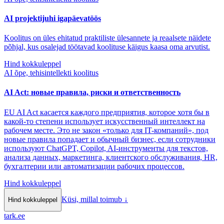
AI projektijuhi igapäevatöös
Koolitus on üles ehitatud praktiliste ülesannete ja reaalsete näidete
põhjal, kus osalejad töötavad koolituse käigus kaasa oma arvutist.
Hind kokkuleppel
AI õpe, tehisintellekti koolitus
AI Act: новые правила, риски и ответственность
EU AI Act касается каждого предприятия, которое хотя бы в
какой-то степени использует искусственный интеллект на
рабочем месте. Это не закон «только для IT-компаний», под
новые правила попадает и обычный бизнес, если сотрудники
используют ChatGPT, Copilot, AI-инструменты для текстов,
анализа данных, маркетинга, клиентского обслуживания, HR,
бухгалтерии или автоматизации рабочих процессов.
Hind kokkuleppel
Küsi, millal toimub
↓
Hind kokkuleppel
tark
.
ee