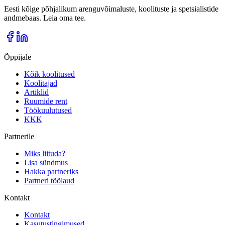
Eesti kõige põhjalikum arenguvõimaluste, koolituste ja spetsialistide
andmebaas. Leia oma tee.
Õppijale
Kõik koolitused
Koolitajad
Artiklid
Ruumide rent
Töökuulutused
KKK
Partnerile
Miks liituda?
Lisa sündmus
Hakka partneriks
Partneri töölaud
Kontakt
Kontakt
Kasutustingimused