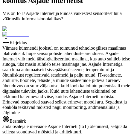
koolitus Asjade Internetist
Mis on IoT/ Asjade Internet ja kuidas väikestest sensoritest luua
väärtuslik informatsiooniallikas?
Kirjeldus
Viimase kümnendi jooksul on toimunud tehnoloogilises maailmas
plahvatuslik hüpe sensorpõhiste lahenduste arenduses. Asjade
Internet viib meid täisdigitaliseeritud maailma, kus auto suhtleb teise
autoga, üks masin suhtleb teise masinaga jne. Asjade Internetiga
saab luua automaatseid sissepääsusüsteeme, temperatuuri ja
õhuniiskust reguleerivaid seadmeid ja palju muud. IT-seadmete,
andurite, hoonete, tehaste ja muude süsteemide pidevalt arenev
ühenduvus on suur väljakutse, kuid loob ka tohutu potentsiaali meie
digitaalse tuleviku jaoks. Kuid uute lahenduste tekkimisel on
tekkinud ka erinevaid viise, kuidas Asjade Internetti mõista.
Erinevad osapooled saavad sellest erinevat moodi aru. Segadust ja
ebakõla tekitavad mõisted nagu monitooring, andmeanalüüs ja
jälgimine.
Eesmärk
anda osalejale ülevaade Asjade Interneti (IoT) olemusest, selgitada
sellega seonduvad mõisteid ja arhitektuuri.