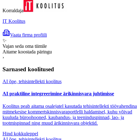
Korraldaja
IT Koolitus
Vaata firma profiili
✨
Vajan seda oma tiimile
Aitame koostada päringu
›
Sarnased koolitused
AI õpe, tehisintellekti koolitus
AI praktiline integreerimine ärikinnisvara juhtimisse
Koolitus peab aitama osalejatel kasutada tehisintellekti töövahendina
mitmekesise kommertskinnisvaraportfelli haldamisel, kuhu võivad
kuuluda büroohooned, kaubandus- ja teeninduspinnad, lao- ja
tootmispinnad ning muud ärikinnisvara objektid.
Hind kokkuleppel
AI õpe, tehisintellekti koolitus