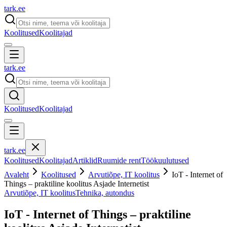
tark
.
ee
Koolitused
Koolitajad
tark
.
ee
Koolitused
Koolitajad
tark
.
ee
Koolitused
Koolitajad
Artiklid
Ruumide rent
Töökuulutused
Avaleht
Koolitused
Arvutiõpe, IT koolitus
IoT - Internet of
Things – praktiline koolitus Asjade Internetist
Arvutiõpe, IT koolitus
Tehnika, autondus
IoT - Internet of Things – praktiline