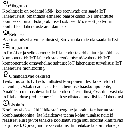
Sihtgrupp
Koolitusele on oodatud kõik, kes soovivad: aru saada IoT
lahendustest, omandada esmased baasoskused IoT lahenduste
loomiseks, omandada praktilised oskused Microsoft platvormil
loodud IoT lahenduste arendamiseks.
Eeldused
Baasteadmised arvutiteadustest, Soov rohkem teada saada IoT-st
Programm
IoT mõiste ja selle olemus; IoT lahenduste arhitektuur ja põhilised
komponendid; IoT lahenduste arendamise töövahendid; IoT
komponentide omavaheline suhtlus; IoT lahenduste turvalisus; IoT
lahenduste monitooring.
Omandatavad oskused
Teab, mis on IoT; Teab, millistest komponentidest koosneb IoT
lahendus; Oskab seadistada IoT lahenduse baaskomponente;
Analüüsib olemasoleva IoT lahenduse ülesehitust; Oskab tuvastada
IoT lahenduse probleeme; Oskab seadistada turvalisi IoT lahendusi
Lisainfo
Koolitus viiakse läbi lühikeste loengute ja praktiliste harjutuste
kombinatsioonina. Iga käsitletava teema kohta tuuakse näiteid
reaalsest elust ja/või tehakse koolitatavatega läbi teooriat kinnitavad
harjutused. Õpiväljundite saavutamist hinnatakse läbi arutelude ja