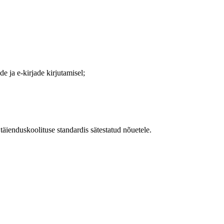
e ja e-kirjade kirjutamisel;
 täienduskoolituse standardis sätestatud nõuetele.