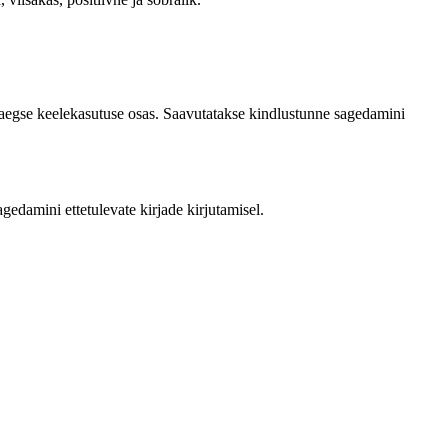
 kaasaegse keelekasutuse osas. Saavutatakse kindlustunne sagedamini
gedamini ettetulevate kirjade kirjutamisel.