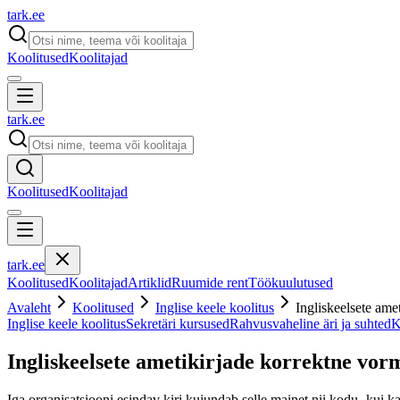
tark
.
ee
Koolitused
Koolitajad
tark
.
ee
Koolitused
Koolitajad
tark
.
ee
Koolitused
Koolitajad
Artiklid
Ruumide rent
Töökuulutused
Avaleht
Koolitused
Inglise keele koolitus
Ingliskeelsete ame
Inglise keele koolitus
Sekretäri kursused
Rahvusvaheline äri ja suhted
K
Ingliskeelsete ametikirjade korrektne vor
Iga organisatsiooni esindav kiri kujundab selle mainet nii kodu- kui ka