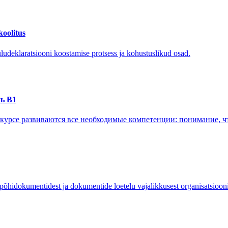
koolitus
udeklaratsiooni koostamise protsess ja kohustuslikud osad.
нь B1
 курсе развиваются все необходимые компетенции: понимание, чт
põhidokumentidest ja dokumentide loetelu vajalikkusest organisatsiooni