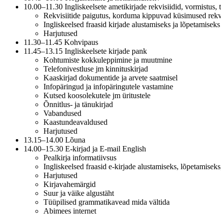
10.00–11.30 Ingliskeelsete ametikirjade rekvisiidid, vormistus,
Rekvisiitide paigutus, korduma kippuvad küsimused rekvi
Ingliskeelsed fraasid kirjade alustamiseks ja lõpetamiseks
Harjutused
11.30–11.45 Kohvipaus
11.45–13.15 Ingliskeelsete kirjade pank
Kohtumiste kokkuleppimine ja muutmine
Telefonivestluse jm kinnituskirjad
Kaaskirjad dokumentide ja arvete saatmisel
Infopäringud ja infopäringutele vastamine
Kutsed koosolekutele jm üritustele
Õnnitlus- ja tänukirjad
Vabandused
Kaastundeavaldused
Harjutused
13.15–14.00 Lõuna
14.00–15.30 E-kirjad ja E-mail English
Pealkirja informatiivsus
Ingliskeelsed fraasid e-kirjade alustamiseks, lõpetamisek
Harjutused
Kirjavahemärgid
Suur ja väike algustäht
Tüüpilised grammatikavead mida vältida
Abimees internet