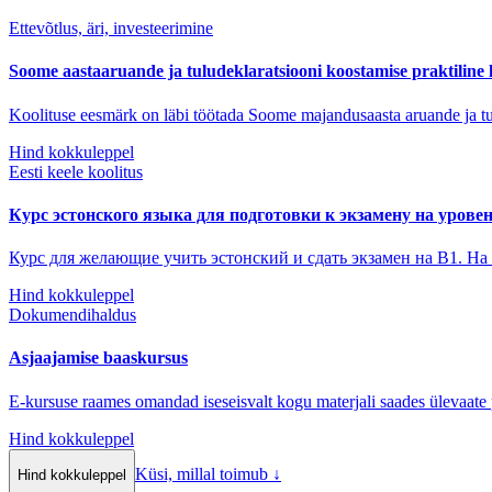
Ettevõtlus, äri, investeerimine
Soome aastaaruande ja tuludeklaratsiooni koostamise praktiline 
Koolituse eesmärk on läbi töötada Soome majandusaasta aruande ja tul
Hind kokkuleppel
Eesti keele koolitus
Курс эстонского языка для подготовки к экзамену на урове
Курс для желающие учить эстонский и сдать экзамен на В1. На
Hind kokkuleppel
Dokumendihaldus
Asjaajamise baaskursus
E-kursuse raames omandad iseseisvalt kogu materjali saades ülevaate 
Hind kokkuleppel
Küsi, millal toimub
↓
Hind kokkuleppel