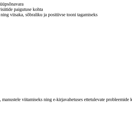
 tüüpsõnavara
siitide paigutuse kohta
 ning viisaka, sõbraliku ja positiivse tooni tagamiseks
s, manustele viitamiseks ning e-kirjavahetuses ettetulevate probleemide 