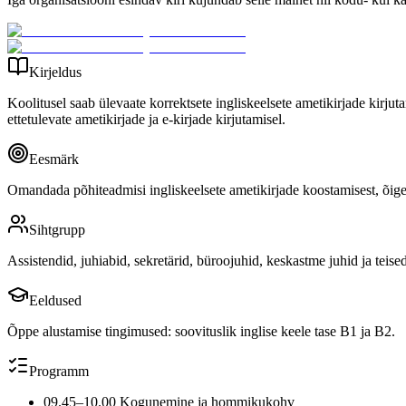
Kirjeldus
Koolitusel saab ülevaate korrektsete ingliskeelsete ametikirjade kirjut
ettetulevate ametikirjade ja e-kirjade kirjutamisel.
Eesmärk
Omandada põhiteadmisi ingliskeelsete ametikirjade koostamisest, õige st
Sihtgrupp
Assistendid, juhiabid, sekretärid, büroojuhid, keskastme juhid ja teis
Eeldused
Õppe alustamise tingimused: soovituslik inglise keele tase B1 ja B2.
Programm
09.45–10.00 Kogunemine ja hommikukohv