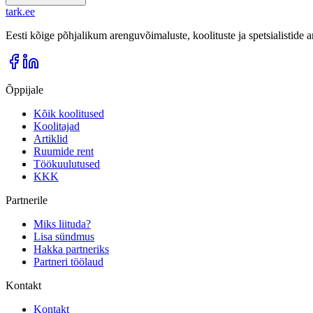
tark
.
ee
Eesti kõige põhjalikum arenguvõimaluste, koolituste ja spetsialistide
Õppijale
Kõik koolitused
Koolitajad
Artiklid
Ruumide rent
Töökuulutused
KKK
Partnerile
Miks liituda?
Lisa sündmus
Hakka partneriks
Partneri töölaud
Kontakt
Kontakt