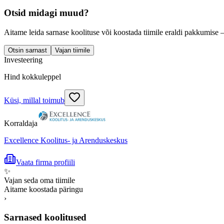
Otsid midagi muud?
Aitame leida sarnase koolituse või koostada tiimile eraldi pakkumise 
Otsin sarnast
Vajan tiimile
Investeering
Hind kokkuleppel
Küsi, millal toimub
Korraldaja
Excellence Koolitus- ja Arenduskeskus
Vaata firma profiili
✨
Vajan seda oma tiimile
Aitame koostada päringu
›
Sarnased koolitused