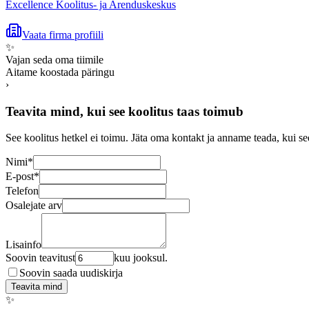
Excellence Koolitus- ja Arenduskeskus
Vaata firma profiili
✨
Vajan seda oma tiimile
Aitame koostada päringu
›
Teavita mind, kui see koolitus taas toimub
See koolitus hetkel ei toimu. Jäta oma kontakt ja anname teada, kui se
Nimi
*
E-post
*
Telefon
Osalejate arv
Lisainfo
Soovin teavitust
kuu jooksul.
Soovin saada uudiskirja
Teavita mind
✨