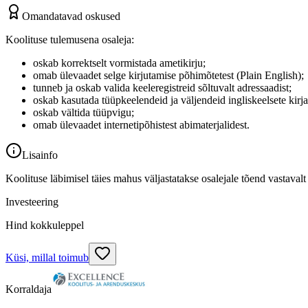
Omandatavad oskused
Koolituse tulemusena osaleja:
oskab korrektselt vormistada ametikirju;
omab ülevaadet selge kirjutamise põhimõtetest (Plain English);
tunneb ja oskab valida keeleregistreid sõltuvalt adressaadist;
oskab kasutada tüüpkeelendeid ja väljendeid ingliskeelsete kirjad
oskab vältida tüüpvigu;
omab ülevaadet internetipõhistest abimaterjalidest.
Lisainfo
Koolituse läbimisel täies mahus väljastatakse osalejale tõend vastavalt
Investeering
Hind kokkuleppel
Küsi, millal toimub
Korraldaja