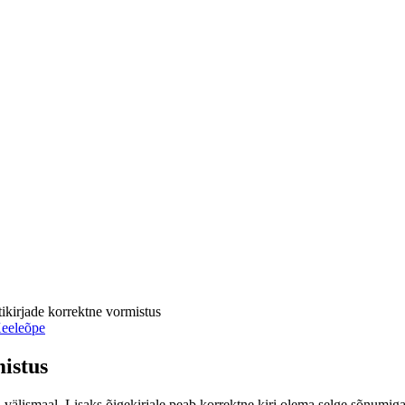
tikirjade korrektne vormistus
eeleõpe
mistus
 välismaal. Lisaks õigekirjale peab korrektne kiri olema selge sõnumiga, 