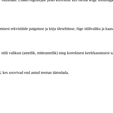
amisest rekvisiitide paigutuse ja kirja ülesehituse, õige stiilivaliku ja
iili valikust (ametlik, mitteametlik) ning korrektsest keelekasutusest sa
ed, kes soovivad end antud teemas täiendada.