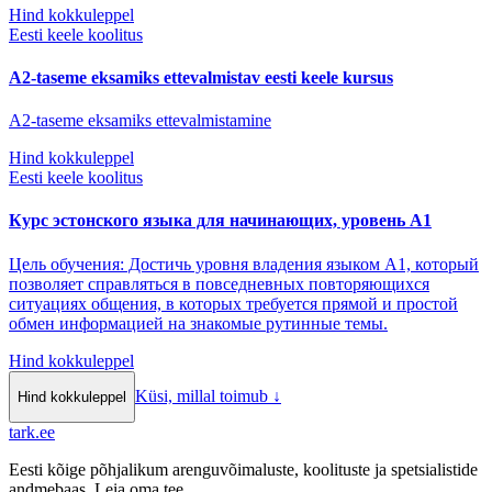
Hind kokkuleppel
Eesti keele koolitus
A2-taseme eksamiks ettevalmistav eesti keele kursus
A2-taseme eksamiks ettevalmistamine
Hind kokkuleppel
Eesti keele koolitus
Курс эстонского языка для начинающих, уровень А1
Цель обучения: Достичь уровня владения языком A1, который
позволяет справляться в повседневных повторяющихся
ситуациях общения, в которых требуется прямой и простой
обмен информацией на знакомые рутинные темы.
Hind kokkuleppel
Küsi, millal toimub
↓
Hind kokkuleppel
tark
.
ee
Eesti kõige põhjalikum arenguvõimaluste, koolituste ja spetsialistide
andmebaas. Leia oma tee.