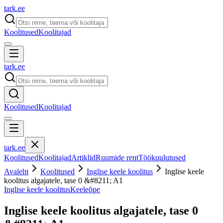
tark
.
ee
Koolitused
Koolitajad
tark
.
ee
Koolitused
Koolitajad
tark
.
ee
Koolitused
Koolitajad
Artiklid
Ruumide rent
Töökuulutused
Avaleht
Koolitused
Inglise keele koolitus
Inglise keele
koolitus algajatele, tase 0 &#8211; A1
Inglise keele koolitus
Keeleõpe
Inglise keele koolitus algajatele, tase 0