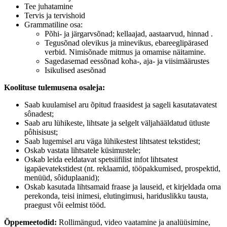
Tee juhatamine
Tervis ja tervishoid
Grammatiline osa:
Põhi- ja järgarvsõnad; kellaajad, aastaarvud, hinnad .
Tegusõnad olevikus ja minevikus, ebareeglipärased
verbid. Nimisõnade mitmus ja omamise näitamine.
Sagedasemad eessõnad koha-, aja- ja viisimäärustes
Isikulised asesõnad
Koolituse tulemusena osaleja:
Saab kuulamisel aru õpitud fraasidest ja sageli kasutatavatest
sônadest;
Saab aru lühikeste, lihtsate ja selgelt väljahääldatud ütluste
pôhisisust;
Saab lugemisel aru väga lühikestest lihtsatest tekstidest;
Oskab vastata lihtsatele küsimustele;
Oskab leida eeldatavat spetsiifilist infot lihtsatest
igapäevatekstidest (nt. reklaamid, tööpakkumised, prospektid,
menüüd, sôiduplaanid);
Oskab kasutada lihtsamaid fraase ja lauseid, et kirjeldada oma
perekonda, teisi inimesi, elutingimusi, hariduslikku tausta,
praegust vôi eelmist tööd.
Õppemeetodid:
Rollimängud, video vaatamine ja analüüsimine,