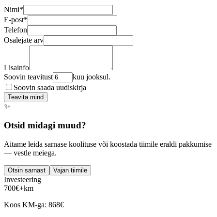
Nimi
*
E-post
*
Telefon
Osalejate arv
Lisainfo
Soovin teavitust
kuu jooksul.
Soovin saada uudiskirja
Teavita mind
✨
Otsid midagi muud?
Aitame leida sarnase koolituse või koostada tiimile eraldi pakkumise
— vestle meiega.
Otsin sarnast
Vajan tiimile
Investeering
700
€
+km
Koos KM-ga:
868
€