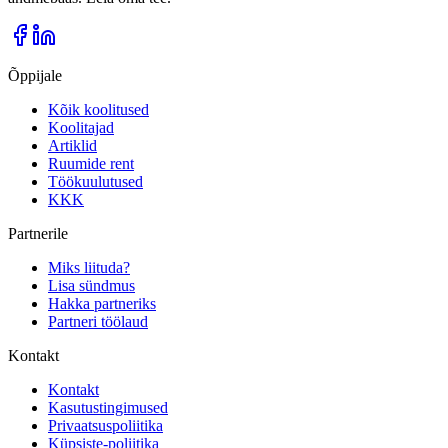
Õppijale
Kõik koolitused
Koolitajad
Artiklid
Ruumide rent
Töökuulutused
KKK
Partnerile
Miks liituda?
Lisa sündmus
Hakka partneriks
Partneri töölaud
Kontakt
Kontakt
Kasutustingimused
Privaatsuspoliitika
Küpsiste-poliitika