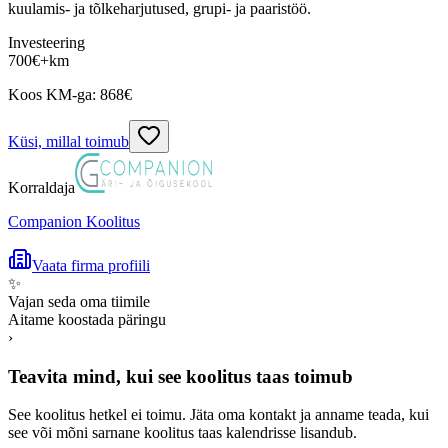
kuulamis- ja tõlkeharjutused, grupi- ja paaristöö.
Investeering
700
€
+km
Koos KM-ga:
868
€
Küsi, millal toimub
Korraldaja
Companion Koolitus
Vaata firma profiili
✨
Vajan seda oma tiimile
Aitame koostada päringu
›
Teavita mind, kui see koolitus taas toimub
See koolitus hetkel ei toimu. Jäta oma kontakt ja anname teada, kui
see või mõni sarnane koolitus taas kalendrisse lisandub.