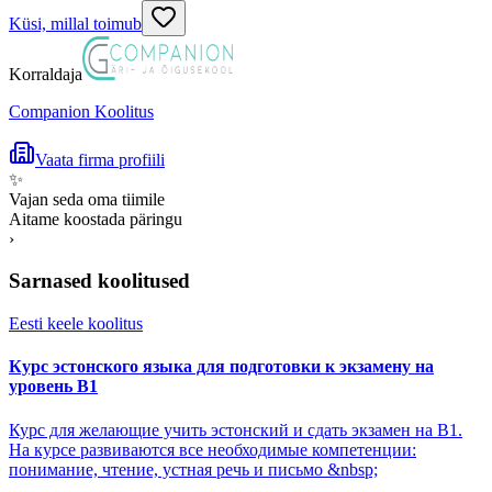
Küsi, millal toimub
Korraldaja
Companion Koolitus
Vaata firma profiili
✨
Vajan seda oma tiimile
Aitame koostada päringu
›
Sarnased koolitused
Eesti keele koolitus
Курс эстонского языка для подготовки к экзамену на
уровень B1
Курс для желающие учить эстонский и сдать экзамен на В1.
На курсе развиваются все необходимые компетенции:
понимание, чтение, устная речь и письмо &nbsp;