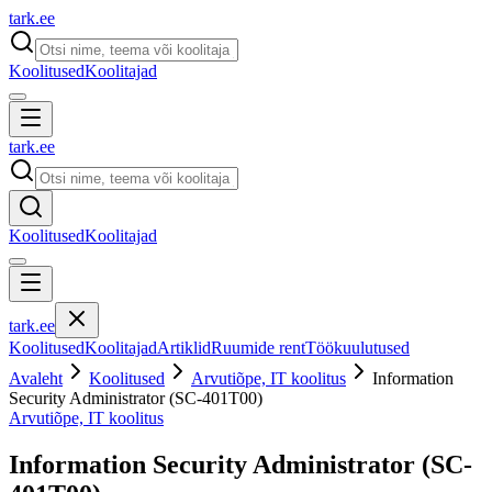
tark
.
ee
Koolitused
Koolitajad
tark
.
ee
Koolitused
Koolitajad
tark
.
ee
Koolitused
Koolitajad
Artiklid
Ruumide rent
Töökuulutused
Avaleht
Koolitused
Arvutiõpe, IT koolitus
Information
Security Administrator (SC-401T00)
Arvutiõpe, IT koolitus
Information Security Administrator (SC-