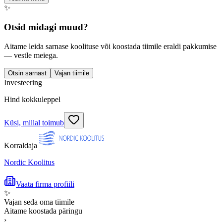
✨
Otsid midagi muud?
Aitame leida sarnase koolituse või koostada tiimile eraldi pakkumise
— vestle meiega.
Otsin sarnast
Vajan tiimile
Investeering
Hind kokkuleppel
Küsi, millal toimub
Korraldaja
Nordic Koolitus
Vaata firma profiili
✨
Vajan seda oma tiimile
Aitame koostada päringu
›