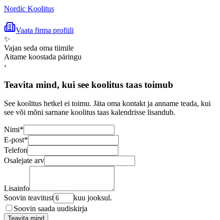
Nordic Koolitus
Vaata firma profiili
✨
Vajan seda oma tiimile
Aitame koostada päringu
›
Teavita mind, kui see koolitus taas toimub
See koolitus hetkel ei toimu. Jäta oma kontakt ja anname teada, kui
see või mõni sarnane koolitus taas kalendrisse lisandub.
Nimi
*
E-post
*
Telefon
Osalejate arv
Lisainfo
Soovin teavitust
kuu jooksul.
Soovin saada uudiskirja
Teavita mind