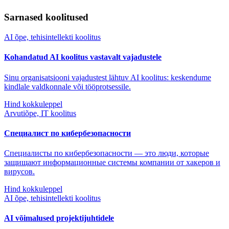
Sarnased koolitused
AI õpe, tehisintellekti koolitus
Kohandatud AI koolitus vastavalt vajadustele
Sinu organisatsiooni vajadustest lähtuv AI koolitus: keskendume
kindlale valdkonnale või tööprotsessile.
Hind kokkuleppel
Arvutiõpe, IT koolitus
Специалист по кибербезопасности
Специалисты по кибербезопасности — это люди, которые
защищают информационные системы компании от хакеров и
вирусов.
Hind kokkuleppel
AI õpe, tehisintellekti koolitus
AI võimalused projektijuhtidele