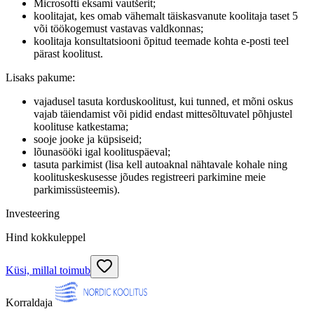
Microsofti eksami vautšerit;
koolitajat, kes omab vähemalt täiskasvanute koolitaja taset 5
või töökogemust vastavas valdkonnas;
koolitaja konsultatsiooni õpitud teemade kohta e-posti teel
pärast koolitust.
Lisaks pakume:
vajadusel tasuta korduskoolitust, kui tunned, et mõni oskus
vajab täiendamist või pidid endast mittesõltuvatel põhjustel
koolituse katkestama;
sooje jooke ja küpsiseid;
lõunasööki igal koolituspäeval;
tasuta parkimist (lisa kell autoaknal nähtavale kohale ning
koolituskeskusesse jõudes registreeri parkimine meie
parkimissüsteemis).
Investeering
Hind kokkuleppel
Küsi, millal toimub
Korraldaja