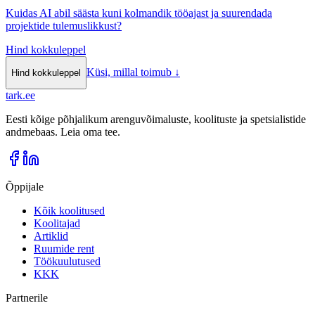
Kuidas AI abil säästa kuni kolmandik tööajast ja suurendada
projektide tulemuslikkust?
Hind kokkuleppel
Küsi, millal toimub
↓
Hind kokkuleppel
tark
.
ee
Eesti kõige põhjalikum arenguvõimaluste, koolituste ja spetsialistide
andmebaas. Leia oma tee.
Õppijale
Kõik koolitused
Koolitajad
Artiklid
Ruumide rent
Töökuulutused
KKK
Partnerile