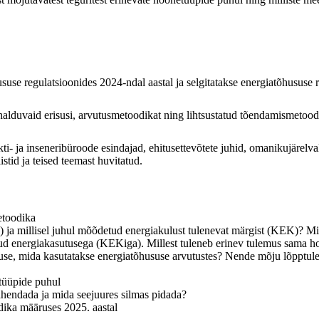
suse regulatsioonides 2024-ndal aastal ja selgitatakse energiatõhususe 
alduvaid erisusi, arvutusmetoodikat ning lihtsustatud tõendamismetoodi
ekti- ja inseneribüroode esindajad, ehitusettevõtete juhid, omanikujärelva
stid ja teised teemast huvitatud.
etoodika
) ja millisel juhul mõõdetud energiakulust tulenevat märgist (KEK)? Mill
ud energiakasutusega (KEKiga). Millest tuleneb erinev tulemus sama 
use, mida kasutatakse energiatõhususe arvutustes? Nende mõju lõpptul
tüüpide puhul
ähendada ja mida seejuures silmas pidada?
ika määruses 2025. aastal