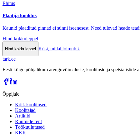
Ehitus
Plaatija koolitus
Kaunid plaaditud pinnad ei sünni iseenesest. Need tulevad heade teadm
Hind kokkuleppel
Küsi, millal toimub
↓
Hind kokkuleppel
tark
.
ee
Eesti kõige põhjalikum arenguvõimaluste, koolituste ja spetsialistide
Õppijale
Kõik koolitused
Koolitajad
Artiklid
Ruumide rent
Töökuulutused
KKK