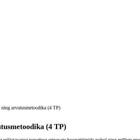
 ning arvutusmetoodika (4 TP)
utusmetoodika (4 TP)
 mõjutavatest teguritest erinevate hoonetüüpide puhul ning milliste m