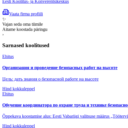
Eesti Koolitus- ja Konverentsikeskus
Vaata firma profiili
✨
Vajan seda oma tiimile
Aitame koostada päringu
›
Sarnased koolitused
Ehitus
Организация и проведение безопасных работ на высоте
Цель: дать знания о безопасной работе на высоте
Hind kokkuleppel
Ehitus
Обучение координатора по охране труда и технике безопасн
Õppekava koostamise alus: Eesti Vabariigi valitsuse määrus „Töötervi
Hind kokkuleppel