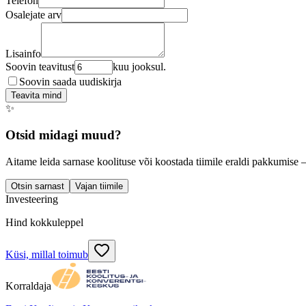
Telefon
Osalejate arv
Lisainfo
Soovin teavitust
kuu jooksul.
Soovin saada uudiskirja
Teavita mind
✨
Otsid midagi muud?
Aitame leida sarnase koolituse või koostada tiimile eraldi pakkumise 
Otsin sarnast
Vajan tiimile
Investeering
Hind kokkuleppel
Küsi, millal toimub
Korraldaja