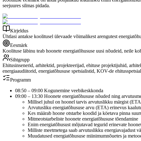
seejuures silmas pidada.
Kirjeldus
Ühtlasi antakse koolitusel ülevaade võimalikest arengutest energiatõhu
Eesmärk
Koolituse läbinu teab hoonete energiatõhususe uusi nõudeid, neile koh
Sihtgrupp
Ehitusinsenerid, arhitektid, projekteerijad, ehituse projektijuhid, arhit
energiaaudiitorid, energiatõhususe spetsialistid, KOV-de ehitusspetsiali
Programm
08:50 – 09:00 Kogunemine veebikeskkonda
09:00 – 13:30 Hoonete energiatõhususe nõuded ning arvutusm
Millisel juhul on hoonel tarvis arvutuslikku märgist (ETA
Arvutusliku energiatõhususe arvu (ETA) erinevus kaalut
Kes määrab hoone otstarbe koodid ja köetava pinna suur
Mitmeotstarbeliste hoonete energiatõhususe tõendamine
Enim energiatõhusust mõjutavad tegurid erinevate hoone
Milliste meetmetega saab arvutuslikku energiavajadust v
Muudatused energiatõhususe miinimumnõuetes ja metood