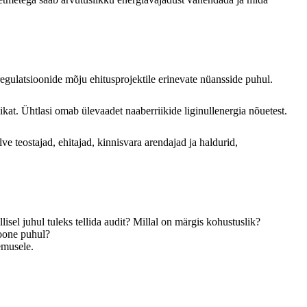
regulatsioonide mõju ehitusprojektile erinevate nüansside puhul.
kat. Ühtlasi omab ülevaadet naaberriikide liginullenergia nõuetest.
lve teostajad, ehitajad, kinnisvara arendajad ja haldurid,
isel juhul tuleks tellida audit? Millal on märgis kohustuslik?
hoone puhul?
emusele.