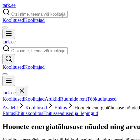
tark
.
ee
Koolitused
Koolitajad
tark
.
ee
Koolitused
Koolitajad
tark
.
ee
Koolitused
Koolitajad
Artiklid
Ruumide rent
Töökuulutused
Avaleht
Koolitused
Ehitus
Hoonete energiatõhususe nõuded
Ehitus
Ehituskoolitus
Ehitusseadused ja -lepingud
Hoonete energiatõhususe nõuded ning arv
Koolituse eesmärk on anda põhjalikud teadmised enim energiatõhusust