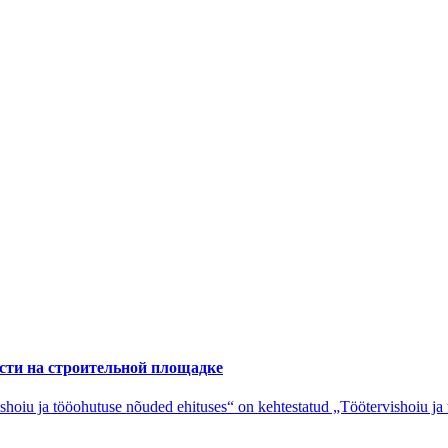
ости на строительной площадке
shoiu ja tööohutuse nõuded ehituses“ on kehtestatud „Töötervishoiu ja 