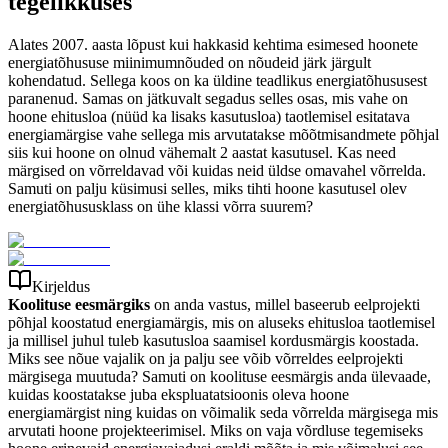
tegelikkuses
Alates 2007. aasta lõpust kui hakkasid kehtima esimesed hoonete
energiatõhususe miinimumnõuded on nõudeid järk järgult
kohendatud. Sellega koos on ka üldine teadlikus energiatõhususest
paranenud. Samas on jätkuvalt segadus selles osas, mis vahe on
hoone ehitusloa (nüüd ka lisaks kasutusloa) taotlemisel esitatava
energiamärgise vahe sellega mis arvutatakse mõõtmisandmete põhjal
siis kui hoone on olnud vähemalt 2 aastat kasutusel. Kas need
märgised on võrreldavad või kuidas neid üldse omavahel võrrelda.
Samuti on palju küsimusi selles, miks tihti hoone kasutusel olev
energiatõhususklass on ühe klassi võrra suurem?
Kirjeldus
Koolituse eesmärgiks
on anda vastus, millel baseerub eelprojekti
põhjal koostatud energiamärgis, mis on aluseks ehitusloa taotlemisel
ja millisel juhul tuleb kasutusloa saamisel kordusmärgis koostada.
Miks see nõue vajalik on ja palju see võib võrreldes eelprojekti
märgisega muutuda? Samuti on koolituse eesmärgis anda ülevaade,
kuidas koostatakse juba ekspluatatsioonis oleva hoone
energiamärgist ning kuidas on võimalik seda võrrelda märgisega mis
arvutati hoone projekteerimisel. Miks on vaja võrdluse tegemiseks