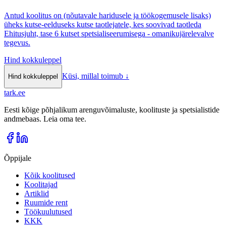
Antud koolitus on (nõutavale haridusele ja töökogemusele lisaks)
üheks kutse-eelduseks kutse taotlejatele, kes soovivad taotleda
Ehitusjuht, tase 6 kutset spetsialiseerumisega - omanikujärelevalve
tegevus.
Hind kokkuleppel
Küsi, millal toimub
↓
Hind kokkuleppel
tark
.
ee
Eesti kõige põhjalikum arenguvõimaluste, koolituste ja spetsialistide
andmebaas. Leia oma tee.
Õppijale
Kõik koolitused
Koolitajad
Artiklid
Ruumide rent
Töökuulutused
KKK