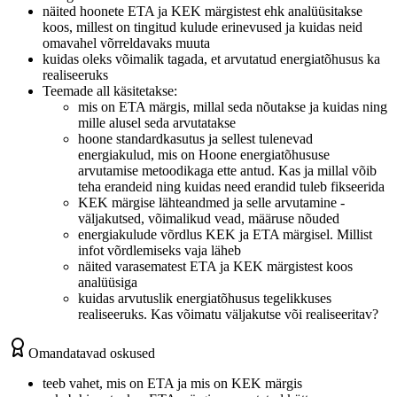
näited hoonete ETA ja KEK märgistest ehk analüüsitakse
koos, millest on tingitud kulude erinevused ja kuidas neid
omavahel võrreldavaks muuta
kuidas oleks võimalik tagada, et arvutatud energiatõhusus ka
realiseeruks
Teemade all käsitetakse:
mis on ETA märgis, millal seda nõutakse ja kuidas ning
mille alusel seda arvutatakse
hoone standardkasutus ja sellest tulenevad
energiakulud, mis on Hoone energiatõhususe
arvutamise metoodikaga ette antud. Kas ja millal võib
teha erandeid ning kuidas need erandid tuleb fikseerida
KEK märgise lähteandmed ja selle arvutamine -
väljakutsed, võimalikud vead, määruse nõuded
energiakulude võrdlus KEK ja ETA märgisel. Millist
infot võrdlemiseks vaja läheb
näited varasematest ETA ja KEK märgistest koos
analüüsiga
kuidas arvutuslik energiatõhusus tegelikkuses
realiseeruks. Kas võimatu väljakutse või realiseeritav?
Omandatavad oskused
teeb vahet, mis on ETA ja mis on KEK märgis