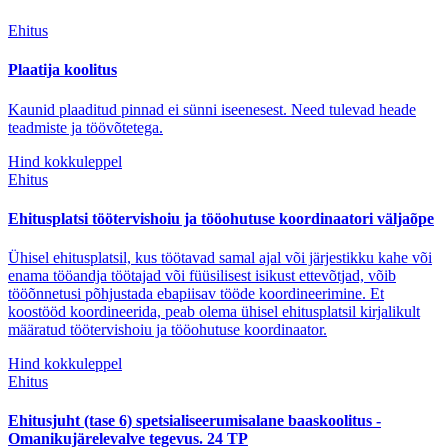
Ehitus
Plaatija koolitus
Kaunid plaaditud pinnad ei sünni iseenesest. Need tulevad heade
teadmiste ja töövõtetega.
Hind kokkuleppel
Ehitus
Ehitusplatsi töötervishoiu ja tööohutuse koordinaatori väljaõpe
Ühisel ehitusplatsil, kus töötavad samal ajal või järjestikku kahe või
enama tööandja töötajad või füüsilisest isikust ettevõtjad, võib
tööõnnetusi põhjustada ebapiisav tööde koordineerimine. Et
koostööd koordineerida, peab olema ühisel ehitusplatsil kirjalikult
määratud töötervishoiu ja tööohutuse koordinaator.
Hind kokkuleppel
Ehitus
Ehitusjuht (tase 6) spetsialiseerumisalane baaskoolitus -
Omanikujärelevalve tegevus. 24 TP