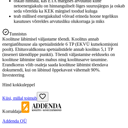
oskab hinnata, kas ETA märgises arvutatud kütte
netoenergiakulu on hinnanguliselt õiges suurusjärgus ja oskab
seda võrrelda ka KEK märgisel toodud kuluga
teab millised energiakulud võivad erineda hoone tegelikus
kasutuses võrreldes arvutusliku olukorraga ja miks
Tunnistus
Koolituse läbimisel väljastame tõendi. Koolitus annab
energiatõhususe ala spetsialistidele 6 TP (EKVÜ kutsekomisjoni
poolt). Ehitusvaldkonna spetsialistidele annab koolitus 5,1 TP
(inseneri täiendõppe punkti). Tõendi väljastamise eelduseks on
koolituse läbimine täies mahus ning koolitusarve tasumine.
Erandkorras võib osaleja saada koolituse läbimist tõendava
dokumendi, kui on läbinud õppekavast vähemalt 90%.
Investeering
Hind kokkuleppel
Küsi, millal toimub
Korraldaja
Addenda OÜ