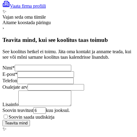
Vaata firma profiili
✨
Vajan seda oma tiimile
Aitame koostada päringu
›
Teavita mind, kui see koolitus taas toimub
See koolitus hetkel ei toimu. Jäta oma kontakt ja anname teada, kui
see või mõni sarnane koolitus taas kalendrisse lisandub.
Nimi
*
E-post
*
Telefon
Osalejate arv
Lisainfo
Soovin teavitust
kuu jooksul.
Soovin saada uudiskirja
Teavita mind
✨