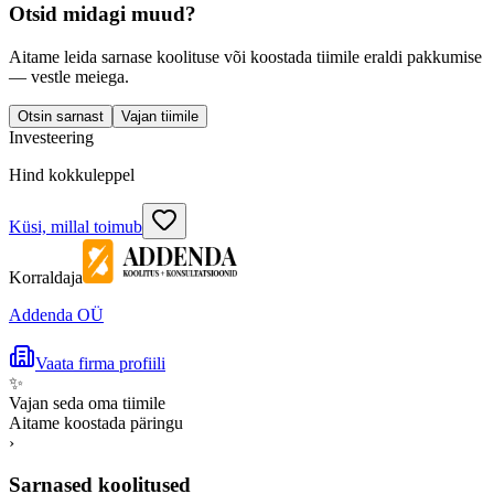
Otsid midagi muud?
Aitame leida sarnase koolituse või koostada tiimile eraldi pakkumise
— vestle meiega.
Otsin sarnast
Vajan tiimile
Investeering
Hind kokkuleppel
Küsi, millal toimub
Korraldaja
Addenda OÜ
Vaata firma profiili
✨
Vajan seda oma tiimile
Aitame koostada päringu
›
Sarnased koolitused