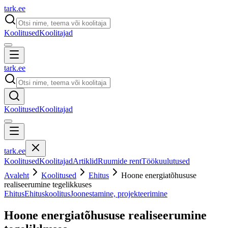
tark
.
ee
Koolitused
Koolitajad
tark
.
ee
Koolitused
Koolitajad
tark
.
ee
Koolitused
Koolitajad
Artiklid
Ruumide rent
Töökuulutused
Avaleht
Koolitused
Ehitus
Hoone energiatõhususe
realiseerumine tegelikkuses
Ehitus
Ehituskoolitus
Joonestamine, projekteerimine
Hoone energiatõhususe realiseerumine