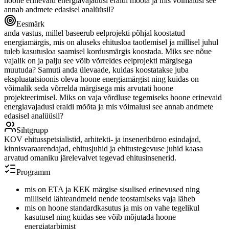
hoone erinevaid energiavajadusi eraldi mõõta ja mis võimalusi see
annab andmete edasisel analüüsil?
Eesmärk
anda vastus, millel baseerub eelprojekti põhjal koostatud
energiamärgis, mis on aluseks ehitusloa taotlemisel ja millisel juhul
tuleb kasutusloa saamisel kordusmärgis koostada. Miks see nõue
vajalik on ja palju see võib võrreldes eelprojekti märgisega
muutuda? Samuti anda ülevaade, kuidas koostatakse juba
ekspluatatsioonis oleva hoone energiamärgist ning kuidas on
võimalik seda võrrelda märgisega mis arvutati hoone
projekteerimisel. Miks on vaja võrdluse tegemiseks hoone erinevaid
energiavajadusi eraldi mõõta ja mis võimalusi see annab andmete
edasisel analüüsil?
Sihtgrupp
KOV ehitusspetsialistid, arhitekti- ja inseneribüroo esindajad,
kinnisvaraarendajad, ehitusjuhid ja ehitustegevuse juhid kaasa
arvatud omaniku järelevalvet tegevad ehitusinsenerid.
Programm
mis on ETA ja KEK märgise sisulised erinevused ning
milliseid lähteandmeid nende teostamiseks vaja läheb
mis on hoone standardkasutus ja mis on vahe tegelikul
kasutusel ning kuidas see võib mõjutada hoone
energiatarbimist