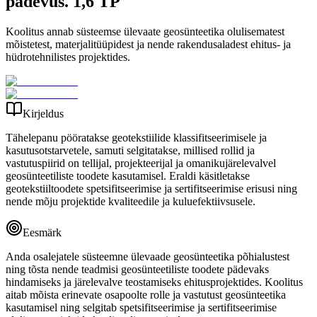
pädevus. 1,6 TP
Koolitus annab süsteemse ülevaate geosünteetika olulisematest
mõistetest, materjalitüüpidest ja nende rakendusaladest ehitus- ja
hüdrotehnilistes projektides.
Kirjeldus
Tähelepanu pööratakse geotekstiilide klassifitseerimisele ja
kasutusotstarvetele, samuti selgitatakse, millised rollid ja
vastutuspiirid on tellijal, projekteerijal ja omanikujärelevalvel
geosünteetiliste toodete kasutamisel. Eraldi käsitletakse
geotekstiiltoodete spetsifitseerimise ja sertifitseerimise erisusi ning
nende mõju projektide kvaliteedile ja kuluefektiivsusele.
Eesmärk
Anda osalejatele süsteemne ülevaade geosünteetika põhialustest
ning tõsta nende teadmisi geosünteetiliste toodete pädevaks
hindamiseks ja järelevalve teostamiseks ehitusprojektides. Koolitus
aitab mõista erinevate osapoolte rolle ja vastutust geosünteetika
kasutamisel ning selgitab spetsifitseerimise ja sertifitseerimise