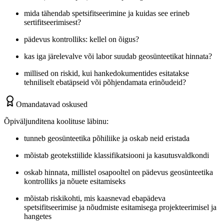
mida tähendab spetsifitseerimine ja kuidas see erineb
sertifitseerimisest?
pädevus kontrolliks: kellel on õigus?
kas iga järelevalve või labor suudab geosünteetikat hinnata?
millised on riskid, kui hankedokumentides esitatakse
tehniliselt ebatäpseid või põhjendamata erinõudeid?
Omandatavad oskused
Õpiväljunditena koolituse läbinu:
tunneb geosünteetika põhiliike ja oskab neid eristada
mõistab geotekstiilide klassifikatsiooni ja kasutusvaldkondi
oskab hinnata, millistel osapooltel on pädevus geosünteetika
kontrolliks ja nõuete esitamiseks
mõistab riskikohti, mis kaasnevad ebapädeva
spetsifitseerimise ja nõudmiste esitamisega projekteerimisel ja
hangetes