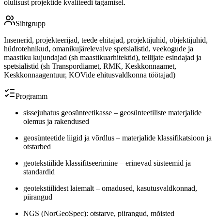
olulisust projektide kvaliteedi tagamisel.
Sihtgrupp
Insenerid, projekteerijad, teede ehitajad, projektijuhid, objektijuhid,
hüdrotehnikud, omanikujärelevalve spetsialistid, veekogude ja
maastiku kujundajad (sh maastikuarhitektid), tellijate esindajad ja
spetsialistid (sh Transpordiamet, RMK, Keskkonnaamet,
Keskkonnaagentuur, KOVide ehitusvaldkonna töötajad)
Programm
sissejuhatus geosünteetikasse – geosünteetiliste materjalide
olemus ja rakendused
geosünteetide liigid ja võrdlus – materjalide klassifikatsioon ja
otstarbed
geotekstiilide klassifitseerimine – erinevad süsteemid ja
standardid
geotekstiilidest laiemalt – omadused, kasutusvaldkonnad,
piirangud
NGS (NorGeoSpec): otstarve, piirangud, mõisted