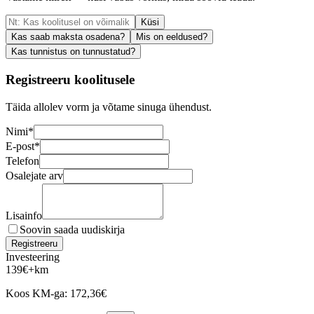
Küsi
Kas saab maksta osadena?
Mis on eeldused?
Kas tunnistus on tunnustatud?
Registreeru koolitusele
Täida allolev vorm ja võtame sinuga ühendust.
Nimi
*
E-post
*
Telefon
Osalejate arv
Lisainfo
Soovin saada uudiskirja
Registreeru
Investeering
139
€
+km
Koos KM-ga:
172,36
€