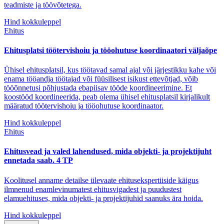
teadmiste ja töövõtetega.
Hind kokkuleppel
Ehitus
Ehitusplatsi töötervishoiu ja tööohutuse koordinaatori väljaõpe
Ühisel ehitusplatsil, kus töötavad samal ajal või järjestikku kahe või
enama tööandja töötajad või füüsilisest isikust ettevõtjad, võib
tööõnnetusi põhjustada ebapiisav tööde koordineerimine. Et
koostööd koordineerida, peab olema ühisel ehitusplatsil kirjalikult
määratud töötervishoiu ja tööohutuse koordinaator.
Hind kokkuleppel
Ehitus
Ehitusvead ja valed lahendused, mida objekti- ja projektijuht
ennetada saab. 4 TP
Koolitusel anname detailse ülevaate ehitusekspertiiside käigus
ilmnenud enamlevinumatest ehitusvigadest ja puudustest
elamuehituses, mida objekti- ja projektijuhid saanuks ära hoida.
Hind kokkuleppel