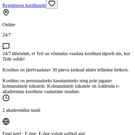
Registreeru koolitusele
Online
24/7
24/7 tähendab, et Teil on võimalus vaadata koolitust täpselt siis, kui
Teile sobib!
Koolitus on järelvaadatav 30 päeva jooksul alates tellimise hetkest.
Koolitus on personaalseks kasutamiseks ning pole jagatav
kolmandatele isikutele. Kolmandatele isikutele on Addenda e-
akadeemias koolituse vaatamine tasuline.
2 akadeemilist tundi
Eesti keel
· E-õpe, E-õpe vabalt valitud ajal