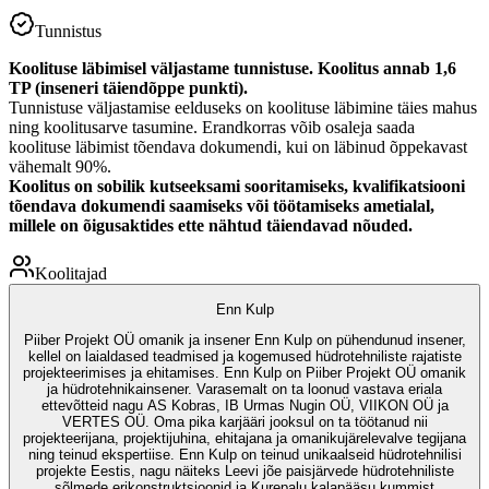
Tunnistus
Koolituse läbimisel väljastame tunnistuse. Koolitus annab 1,6
TP (inseneri täiendõppe punkti).
Tunnistuse väljastamise eelduseks on koolituse läbimine täies mahus
ning koolitusarve tasumine. Erandkorras võib osaleja saada
koolituse läbimist tõendava dokumendi, kui on läbinud õppekavast
vähemalt 90%.
Koolitus on sobilik kutseeksami sooritamiseks, kvalifikatsiooni
tõendava dokumendi saamiseks või töötamiseks ametialal,
millele on õigusaktides ette nähtud täiendavad nõuded.
Koolitajad
Enn Kulp
Piiber Projekt OÜ omanik ja insener Enn Kulp on pühendunud insener,
kellel on laialdased teadmised ja kogemused hüdrotehniliste rajatiste
projekteerimises ja ehitamises. Enn Kulp on Piiber Projekt OÜ omanik
ja hüdrotehnikainsener. Varasemalt on ta loonud vastava eriala
ettevõtteid nagu AS Kobras, IB Urmas Nugin OÜ, VIIKON OÜ ja
VERTES OÜ. Oma pika karjääri jooksul on ta töötanud nii
projekteerijana, projektijuhina, ehitajana ja omanikujärelevalve tegijana
ning teinud ekspertiise. Enn Kulp on teinud unikaalseid hüdrotehnilisi
projekte Eestis, nagu näiteks Leevi jõe paisjärvede hüdrotehniliste
sõlmede erikonstruktsioonid ja Kurepalu kalapääsu kummist