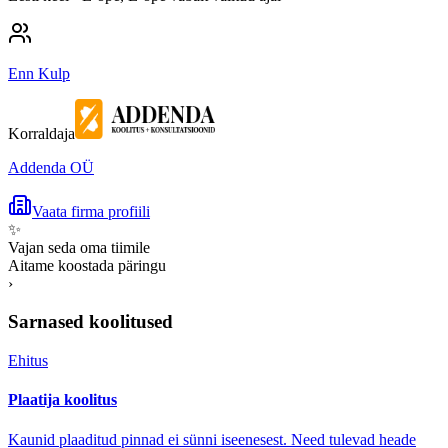
Enn Kulp
Korraldaja
Addenda OÜ
Vaata firma profiili
✨
Vajan seda oma tiimile
Aitame koostada päringu
›
Sarnased koolitused
Ehitus
Plaatija koolitus
Kaunid plaaditud pinnad ei sünni iseenesest. Need tulevad heade