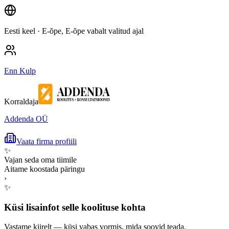
Eesti keel
· E-õpe, E-õpe vabalt valitud ajal
Enn Kulp
Korraldaja
Addenda OÜ
Vaata firma profiili
✨
Vajan seda oma tiimile
Aitame koostada päringu
›
✨
Küsi lisainfot selle koolituse kohta
Vastame kiirelt — küsi vabas vormis, mida soovid teada.