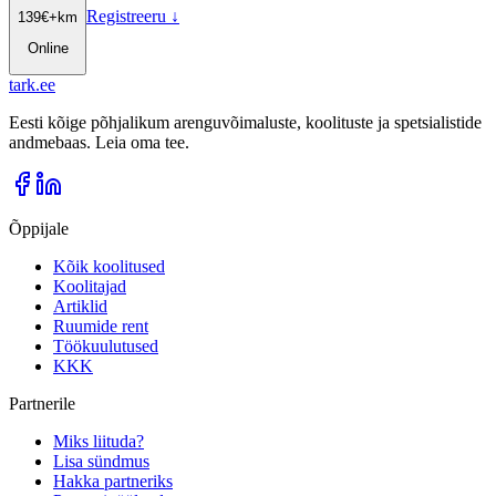
Registreeru
↓
139
€
+km
Online
tark
.
ee
Eesti kõige põhjalikum arenguvõimaluste, koolituste ja spetsialistide
andmebaas. Leia oma tee.
Õppijale
Kõik koolitused
Koolitajad
Artiklid
Ruumide rent
Töökuulutused
KKK
Partnerile
Miks liituda?
Lisa sündmus
Hakka partneriks