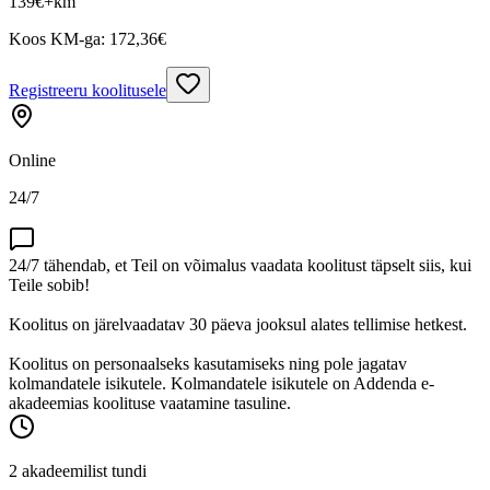
139
€
+km
Koos KM-ga:
172,36
€
Registreeru koolitusele
Online
24/7
24/7 tähendab, et Teil on võimalus vaadata koolitust täpselt siis, kui
Teile sobib!
Koolitus on järelvaadatav 30 päeva jooksul alates tellimise hetkest.
Koolitus on personaalseks kasutamiseks ning pole jagatav
kolmandatele isikutele. Kolmandatele isikutele on Addenda e-
akadeemias koolituse vaatamine tasuline.
2 akadeemilist tundi