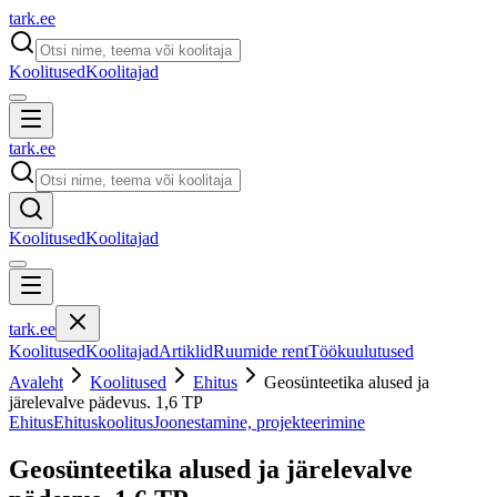
tark
.
ee
Koolitused
Koolitajad
tark
.
ee
Koolitused
Koolitajad
tark
.
ee
Koolitused
Koolitajad
Artiklid
Ruumide rent
Töökuulutused
Avaleht
Koolitused
Ehitus
Geosünteetika alused ja
järelevalve pädevus. 1,6 TP
Ehitus
Ehituskoolitus
Joonestamine, projekteerimine
Geosünteetika alused ja järelevalve