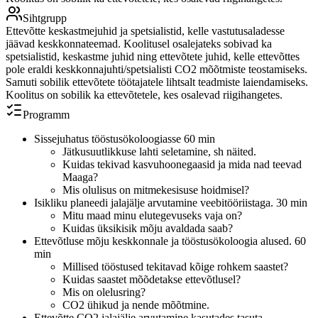
Sihtgrupp
Ettevõtte keskastmejuhid ja spetsialistid, kelle vastutusaladesse
jäävad keskkonnateemad. Koolitusel osalejateks sobivad ka
spetsialistid, keskastme juhid ning ettevõtete juhid, kelle ettevõttes
pole eraldi keskkonnajuhti/spetsialisti CO2 mõõtmiste teostamiseks.
Samuti sobilik ettevõtete töötajatele lihtsalt teadmiste laiendamiseks.
Koolitus on sobilik ka ettevõtetele, kes osalevad riigihangetes.
Programm
Sissejuhatus tööstusökoloogiasse 60 min
Jätkusuutlikkuse lahti seletamine, sh näited.
Kuidas tekivad kasvuhoonegaasid ja mida nad teevad
Maaga?
Mis olulisus on mitmekesisuse hoidmisel?
Isikliku planeedi jalajälje arvutamine veebitööriistaga. 30 min
Mitu maad minu elutegevuseks vaja on?
Kuidas üksikisik mõju avaldada saab?
Ettevõtluse mõju keskkonnale ja tööstusökoloogia alused. 60
min
Millised tööstused tekitavad kõige rohkem saastet?
Kuidas saastet mõõdetakse ettevõtlusel?
Mis on olelusring?
CO2 ühikud ja nende mõõtmine.
Ettevõtte CO2 jalajälje arvutamine kasutades tasuta