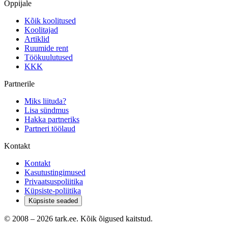
Õppijale
Kõik koolitused
Koolitajad
Artiklid
Ruumide rent
Töökuulutused
KKK
Partnerile
Miks liituda?
Lisa sündmus
Hakka partneriks
Partneri töölaud
Kontakt
Kontakt
Kasutustingimused
Privaatsuspoliitika
Küpsiste-poliitika
Küpsiste seaded
© 2008 –
2026
tark.ee. Kõik õigused kaitstud.