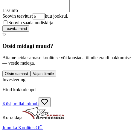
Lisainfo
Soovin teavitust
kuu jooksul.
Soovin saada uudiskirja
Teavita mind
✨
Otsid midagi muud?
Aitame leida sarnase koolituse või koostada tiimile eraldi pakkumise
— vestle meiega.
Otsin sarnast
Vajan tiimile
Investeering
Hind kokkuleppel
Küsi, millal toimub
Korraldaja
Juunika Koolitus OÜ