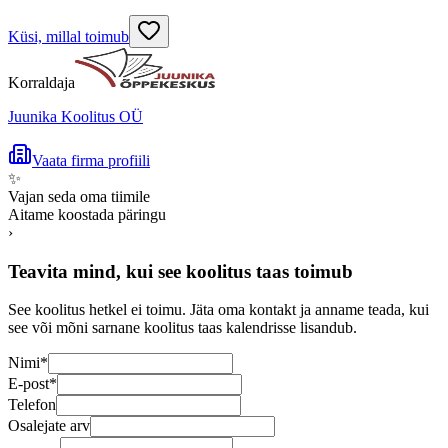
Küsi, millal toimub
Korraldaja
Juunika Koolitus OÜ
Vaata firma profiili
✨
Vajan seda oma tiimile
Aitame koostada päringu
›
Teavita mind, kui see koolitus taas toimub
See koolitus hetkel ei toimu. Jäta oma kontakt ja anname teada, kui
see või mõni sarnane koolitus taas kalendrisse lisandub.
Nimi
*
E-post
*
Telefon
Osalejate arv