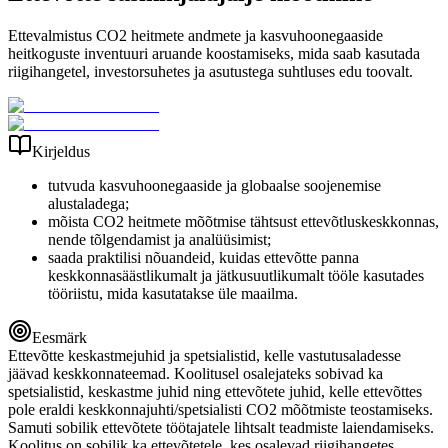
Ettevalmistus CO2 heitmete andmete ja kasvuhoonegaaside
heitkoguste inventuuri aruande koostamiseks, mida saab kasutada
riigihangetel, investorsuhetes ja asutustega suhtluses edu toovalt.
Kirjeldus
tutvuda kasvuhoonegaaside ja globaalse soojenemise
alustaladega;
mõista CO2 heitmete mõõtmise tähtsust ettevõtluskeskkonnas,
nende tõlgendamist ja analüüsimist;
saada praktilisi nõuandeid, kuidas ettevõtte panna
keskkonnasäästlikumalt ja jätkusuutlikumalt tööle kasutades
tööriistu, mida kasutatakse üle maailma.
Eesmärk
Ettevõtte keskastmejuhid ja spetsialistid, kelle vastutusaladesse
jäävad keskkonnateemad. Koolitusel osalejateks sobivad ka
spetsialistid, keskastme juhid ning ettevõtete juhid, kelle ettevõttes
pole eraldi keskkonnajuhti/spetsialisti CO2 mõõtmiste teostamiseks.
Samuti sobilik ettevõtete töötajatele lihtsalt teadmiste laiendamiseks.
Koolitus on sobilik ka ettevõtetele, kes osalevad riigihangetes.