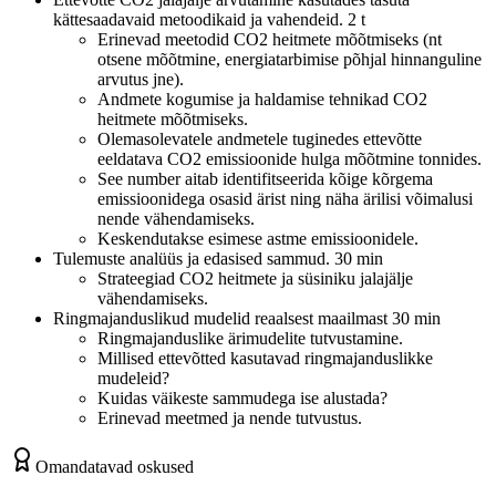
kättesaadavaid metoodikaid ja vahendeid. 2 t
Erinevad meetodid CO2 heitmete mõõtmiseks (nt
otsene mõõtmine, energiatarbimise põhjal hinnanguline
arvutus jne).
Andmete kogumise ja haldamise tehnikad CO2
heitmete mõõtmiseks.
Olemasolevatele andmetele tuginedes ettevõtte
eeldatava CO2 emissioonide hulga mõõtmine tonnides.
See number aitab identifitseerida kõige kõrgema
emissioonidega osasid ärist ning näha ärilisi võimalusi
nende vähendamiseks.
Keskendutakse esimese astme emissioonidele.
Tulemuste analüüs ja edasised sammud. 30 min
Strateegiad CO2 heitmete ja süsiniku jalajälje
vähendamiseks.
Ringmajanduslikud mudelid reaalsest maailmast 30 min
Ringmajanduslike ärimudelite tutvustamine.
Millised ettevõtted kasutavad ringmajanduslikke
mudeleid?
Kuidas väikeste sammudega ise alustada?
Erinevad meetmed ja nende tutvustus.
Omandatavad oskused