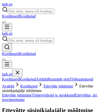
tark
.
ee
Koolitused
Koolitajad
tark
.
ee
Koolitused
Koolitajad
tark
.
ee
Koolitused
Koolitajad
Artiklid
Ruumide rent
Töökuulutused
Avaleht
Koolitused
Ettevõtte juhtimine
Ettevõtte
süsinikjalajälje mõõtmine
Ettevõtte juhtimine
Töötervishoid ja -keskkond
Ettevõtlus, äri,
investeerimine
Ettevõtte süsinikjalajälje mõõtmine