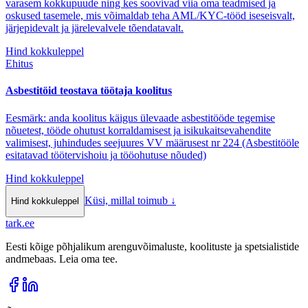
varasem kokkupuude ning kes soovivad viia oma teadmised ja
oskused tasemele, mis võimaldab teha AML/KYC-tööd iseseisvalt,
järjepidevalt ja järelevalvele tõendatavalt.
Hind kokkuleppel
Ehitus
Asbestitöid teostava töötaja koolitus
Eesmärk: anda koolitus käigus ülevaade asbestitööde tegemise
nõuetest, tööde ohutust korraldamisest ja isikukaitsevahendite
valimisest, juhindudes seejuures VV määrusest nr 224 (Asbestitööle
esitatavad töötervishoiu ja tööohutuse nõuded)
Hind kokkuleppel
Küsi, millal toimub
↓
Hind kokkuleppel
tark
.
ee
Eesti kõige põhjalikum arenguvõimaluste, koolituste ja spetsialistide
andmebaas. Leia oma tee.