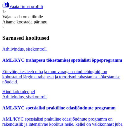
Vaata firma profiili
✨
Vajan seda oma tiimile
Aitame koostada päringu
›
Sarnased koolitused
Arhiivindus, sisekontroll
AML/KYC (rahapesu tõkestamise) spetsialisti õppeprogramm
Ettevõte, kes teeb raha ja muu varaga seotud tehinguid, on
kohustatud järgima rahapesu ja terrorismi rahastamise tõkestamise
nõudeid.
Hind kokkuleppel
Arhiivindus, sisekontroll
AML/KYC spetsialisti praktiline edasijõudnute programm
AML/KYC spetsialisti praktiline edasijõudnute programm on
rakenduslik ja intensiivne koolitus neile, kellel on valdkonnast juba