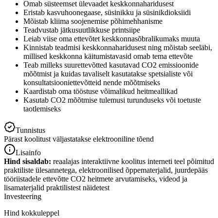
Omab süsteemset ülevaadet keskkonnaharidusest
Eristab kasvuhoonegaase, süsinikku ja süsinikdioksiidi
Mõistab kliima soojenemise põhimehhanisme
Teadvustab jätkusuutlikkuse printsiipe
Leiab viise oma ettevõtet keskkonnasõbralikumaks muuta
Kinnistab teadmisi keskkonnaharidusest ning mõistab seeläbi,
millised keskkonna käitumistavasid omab tema ettevõte
Teab milleks suurettevõtted kasutavad CO2 emissioonide
mõõtmist ja kuidas tavaliselt kasutatakse spetsialiste või
konsultatsiooniettevõtteid nende mõõtmiseks
Kaardistab oma tööstuse võimalikud heitmeallikad
Kasutab CO2 mõõtmise tulemusi turunduseks või toetuste
taotlemiseks
Tunnistus
Pärast koolitust väljastatakse elektrooniline tõend
Lisainfo
Hind sisaldab:
reaalajas interaktiivne koolitus interneti teel põimitud
praktiliste ülesannetega, elektroonilised õppematerjalid, juurdepääs
tööriistadele ettevõtte CO2 heitmete arvutamiseks, videod ja
lisamaterjalid praktilistest näidetest
Investeering
Hind kokkuleppel