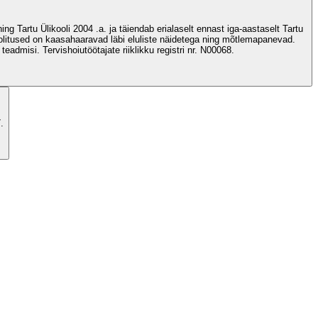
g Tartu Ülikooli 2004 .a. ja täiendab erialaselt ennast iga-aastaselt Tartu
koolitused on kaasahaaravad läbi eluliste näidetega ning mõtlemapanevad.
dmisi. Tervishoiutöötajate riiklikku registri nr. N00068.
.