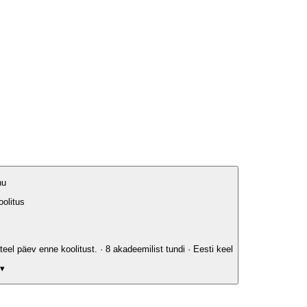
nu
oolitus
eel päev enne koolitust. · 8 akadeemilist tundi · Eesti keel
 ▾