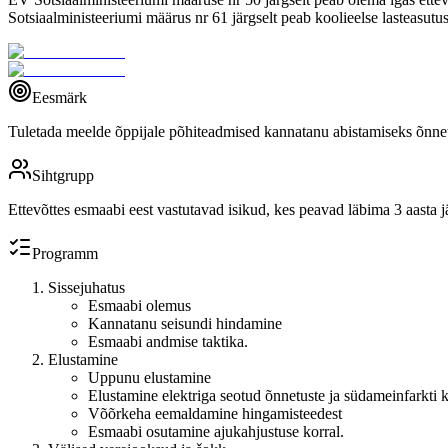
Sotsiaalministeeriumi määrus nr 61 järgselt peab koolieelse lasteasutus
Eesmärk
Tuletada meelde õppijale põhiteadmised kannatanu abistamiseks õnnetu
Sihtgrupp
Ettevõttes esmaabi eest vastutavad isikud, kes peavad läbima 3 aasta jä
Programm
Sissejuhatus
Esmaabi olemus
Kannatanu seisundi hindamine
Esmaabi andmise taktika.
Elustamine
Uppunu elustamine
Elustamine elektriga seotud õnnetuste ja südameinfarkti k
Võõrkeha eemaldamine hingamisteedest
Esmaabi osutamine ajukahjustuse korral.