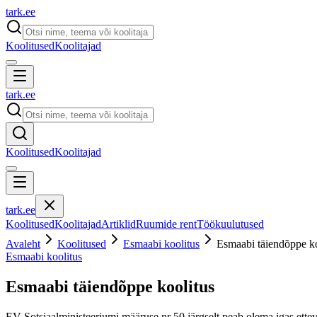
tark
.
ee
Koolitused
Koolitajad
tark
.
ee
Koolitused
Koolitajad
tark
.
ee
Koolitused
Koolitajad
Artiklid
Ruumide rent
Töökuulutused
Avaleht
Koolitused
Esmaabi koolitus
Esmaabi täiendõppe ko
Esmaabi koolitus
Esmaabi täiendõppe koolitus
EV Sotsiaalministeeriumi määruse nr 50 järgselt peab olema igas ette