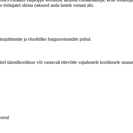
e töötajatel olema oskused anda lastele esmast abi.
sjuhtumite ja eluohtlike haigusseisundite puhul.
rel täiendkoolituse või vastavalt ettevõtte vajadustele koolitusele suuna
orral