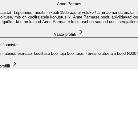
Anne Parmas
 aastat. Lõpetanud meditsiinikooli 1985 aastal velsker/ ämmaemanda erialal, nin
 koolituse, mis on koolitajatele kohustuslik. Anne Parmase poolt läbiviidavad 
gaüks, kes on käinud Anne Parmas´e koolitusel on saanud uusi ja vajalikke tea
Vaata profiili
e Jaaniste
 läbinud esmaabi koolituse koolitaja koolituse. Tervishoiutöötaja kood N0007
rofiili