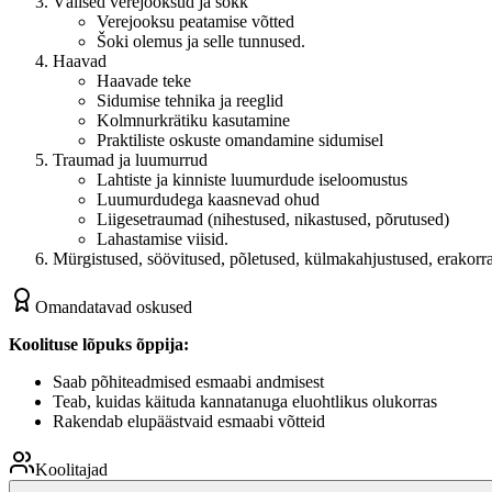
Välised verejooksud ja šokk
Verejooksu peatamise võtted
Šoki olemus ja selle tunnused.
Haavad
Haavade teke
Sidumise tehnika ja reeglid
Kolmnurkrätiku kasutamine
Praktiliste oskuste omandamine sidumisel
Traumad ja luumurrud
Lahtiste ja kinniste luumurdude iseloomustus
Luumurdudega kaasnevad ohud
Liigesetraumad (nihestused, nikastused, põrutused)
Lahastamise viisid.
Mürgistused, söövitused, põletused, külmakahjustused, erakorra
Omandatavad oskused
Koolituse lõpuks õppija:
Saab põhiteadmised esmaabi andmisest
Teab, kuidas käituda kannatanuga eluohtlikus olukorras
Rakendab elupäästvaid esmaabi võtteid ​
Koolitajad