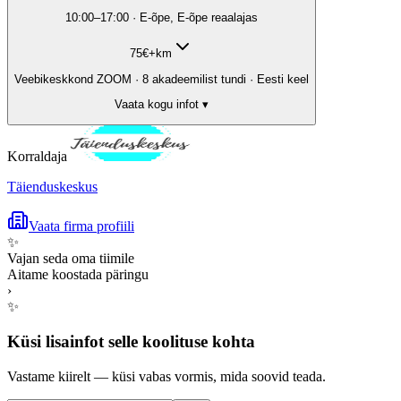
10:00–17:00 · E-õpe, E-õpe reaalajas
75
€
+km
Veebikeskkond ZOOM · 8 akadeemilist tundi · Eesti keel
Vaata kogu infot ▾
Korraldaja
Täienduskeskus
Vaata firma profiili
✨
Vajan seda oma tiimile
Aitame koostada päringu
›
✨
Küsi lisainfot selle koolituse kohta
Vastame kiirelt — küsi vabas vormis, mida soovid teada.