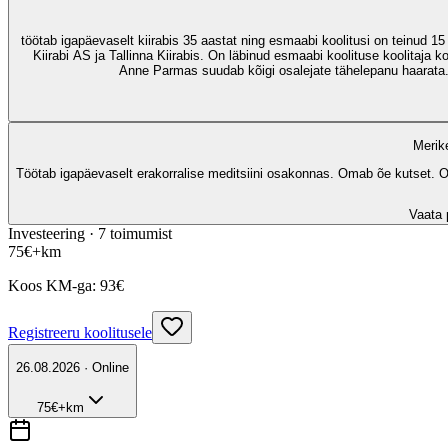
töötab igapäevaselt kiirabis 35 aastat ning esmaabi koolitusi on teinud 15
Kiirabi AS ja Tallinna Kiirabis. On läbinud esmaabi koolituse koolitaja
Anne Parmas suudab kõigi osalejate tähelepanu haarata. I
Merik
Töötab igapäevaselt erakorralise meditsiini osakonnas. Omab õe kutset. On
Vaata p
Investeering ·
7
toimumist
75
€
+km
Koos KM-ga:
93
€
Registreeru koolitusele
26.08.2026 · Online
75
€
+km