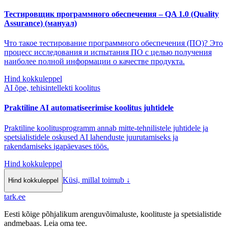
Тестировщик программного обеспечения – QA 1.0 (Quality
Assurance) (мануал)
Что такое тестирование программного обеспечения (ПО)? Это
процесс исследования и испытания ПО с целью получения
наиболее полной информации о качестве продукта.
Hind kokkuleppel
AI õpe, tehisintellekti koolitus
Praktiline AI automatiseerimise koolitus juhtidele
Praktiline koolitusprogramm annab mitte-tehnilistele juhtidele ja
spetsialistidele oskused AI lahenduste juurutamiseks ja
rakendamiseks igapäevases töös.
Hind kokkuleppel
Küsi, millal toimub
↓
Hind kokkuleppel
tark
.
ee
Eesti kõige põhjalikum arenguvõimaluste, koolituste ja spetsialistide
andmebaas. Leia oma tee.