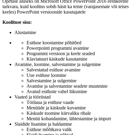
Õpetuse aluseks on Microsoft Office PowerPoint 2016 eestikeelne
tarkvara, kuid koolitus sobib hästi ka teiste (varajasemate või teises
keeles) PowerPoint versioonide kasutajatele
Koolituse sisu:
Alustamine
Esitluse koostamise põhitõed
Powerpointi programmi avamine
Programmi versioon ja keele seaded
Klaviatuuri käskude kasutamine
Avamine, loomine, salvestamine ja sulgemine
Salvestatud esitluse avamine
Uue esitluse loomine
Salvestamine ja sulgemine
Avamise ja salvestamise seadete muutmine
Avatud esitluste vahel liikumine
Vaated ja tööriistad
Töölaua ja esitluse vaade
Menüüde ja käskude kuvamine
Käskude toomine kiirvaliku ribale
Menüü kohandamine, lähtestamine ja import
Slaidide lisamine ja haldamine
Esitluse mõõtkava valik
Slaidi lisamine ja põhjad