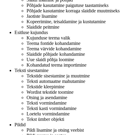
Põhjade kasutamine paigutuse taastamiseks
Põhjade kasutamine korraga slaidide muutmiseks
Jaotiste lisamine
Kopeerimine, teisaldamine ja kustutamine
Slaidide peitmine
Esitluse kujundus
Kujunduse teema valik
Teema fontide kohandamine
Teema värvide kohandamine
Slaidide põhjade kohandamine
Uue slaidi põhja loomine
Kohandatud teema importimine
Teksti sisestamine
Tekstide sisestamine ja muutmine
Teksti automaatne mahutamine
Tekstide kleepimine
Wordist tekstide toomine
Otsing ja asendamine
Teksti vormindamine
Teksti kasti vormindamine
Loetelu vormindamine
Tekst ümber objekti
Pildid
Pildi lisamine ja otsing veebist