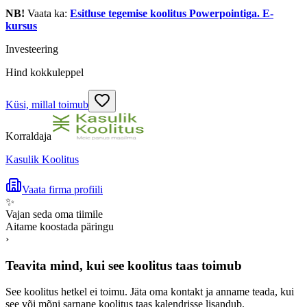
NB!
Vaata ka:
Esitluse tegemise koolitus Powerpointiga. E-
kursus
Investeering
Hind kokkuleppel
Küsi, millal toimub
Korraldaja
Kasulik Koolitus
Vaata firma profiili
✨
Vajan seda oma tiimile
Aitame koostada päringu
›
Teavita mind, kui see koolitus taas toimub
See koolitus hetkel ei toimu. Jäta oma kontakt ja anname teada, kui
see või mõni sarnane koolitus taas kalendrisse lisandub.