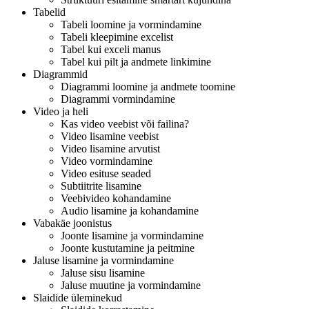
Tabelid
Tabeli loomine ja vormindamine
Tabeli kleepimine excelist
Tabel kui exceli manus
Tabel kui pilt ja andmete linkimine
Diagrammid
Diagrammi loomine ja andmete toomine
Diagrammi vormindamine
Video ja heli
Kas video veebist või failina?
Video lisamine veebist
Video lisamine arvutist
Video vormindamine
Video esituse seaded
Subtiitrite lisamine
Veebivideo kohandamine
Audio lisamine ja kohandamine
Vabakäe joonistus
Joonte lisamine ja vormindamine
Joonte kustutamine ja peitmine
Jaluse lisamine ja vormindamine
Jaluse sisu lisamine
Jaluse muutine ja vormindamine
Slaidide üleminekud