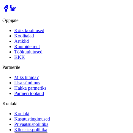
Õppijale
Kõik koolitused
Koolitajad
Artiklid
Ruumide rent
Töökuulutused
KKK
Partnerile
Miks liituda?
Lisa sündmus
Hakka partneriks
Partneri töölaud
Kontakt
Kontakt
Kasutustingimused
Privaatsuspoliitika
Küpsiste-poliitika