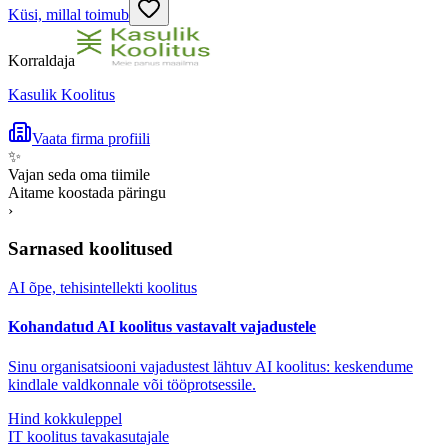
Küsi, millal toimub
Korraldaja
Kasulik Koolitus
Vaata firma profiili
✨
Vajan seda oma tiimile
Aitame koostada päringu
›
Sarnased koolitused
AI õpe, tehisintellekti koolitus
Kohandatud AI koolitus vastavalt vajadustele
Sinu organisatsiooni vajadustest lähtuv AI koolitus: keskendume
kindlale valdkonnale või tööprotsessile.
Hind kokkuleppel
IT koolitus tavakasutajale