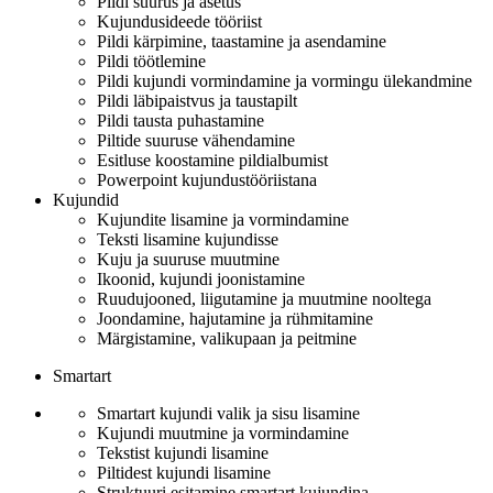
Pildi suurus ja asetus
Kujundusideede tööriist
Pildi kärpimine, taastamine ja asendamine
Pildi töötlemine
Pildi kujundi vormindamine ja vormingu ülekandmine
Pildi läbipaistvus ja taustapilt
Pildi tausta puhastamine
Piltide suuruse vähendamine
Esitluse koostamine pildialbumist
Powerpoint kujundustööriistana
Kujundid
Kujundite lisamine ja vormindamine
Teksti lisamine kujundisse
Kuju ja suuruse muutmine
Ikoonid, kujundi joonistamine
Ruudujooned, liigutamine ja muutmine nooltega
Joondamine, hajutamine ja rühmitamine
Märgistamine, valikupaan ja peitmine
Smartart
Smartart kujundi valik ja sisu lisamine
Kujundi muutmine ja vormindamine
Tekstist kujundi lisamine
Piltidest kujundi lisamine
Struktuuri esitamine smartart kujundina