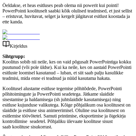
Öeldakse, et heas esitluses peab olema nii powerit kui pointi!
PowerPointi koolituselt saabki kõik olulised teadmised, et just sellist
– eristuvat, huvitavat, selget ja kergelt jälgitavat esitlust koostada ja
ette kanda.
Kirjeldus
Sihtgrupp:
Koolitus sobib nii neile, kes on vaid põgusalt PowerPointiga kokku
puutunud (või pole üldse). Kui ka neile, kes on aastaid PowerPointi
esitluste loomisel kasutanud – luban, et siit saab palju kasulikke
teadmisi, mida enne ei teadnud ja nüüd kasutama hakata.
Koolitusel alustame esitluse tegemise põhitõdede, PowerPointi
põhitoimingute ja PowerPointi seadetega. Jätkame slaidide
sisestamise ja haldamisega (sh juhtslaidide kasutamisega) ning
esitluse kujunduse valikutega. Kõige põhjalikum osa koolitusest on
slaidide ja esitluse sisu animeerimisel. Oluline osa koolitusest on
esitlemise töövõtetel. Samuti printimise, eksportimise ja õigekirja
kontrollimise seadetel. Põhjaliku ülevaate koolituse sisust
saab koolituse sisukorrast.