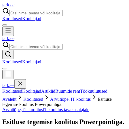
tark
.
ee
Koolitused
Koolitajad
tark
.
ee
Koolitused
Koolitajad
tark
.
ee
Koolitused
Koolitajad
Artiklid
Ruumide rent
Töökuulutused
Avaleht
Koolitused
Arvutiõpe, IT koolitus
Esitluse
tegemise koolitus Powerpointiga.
Arvutiõpe, IT koolitus
IT koolitus tavakasutajale
Esitluse tegemise koolitus Powerpointiga.