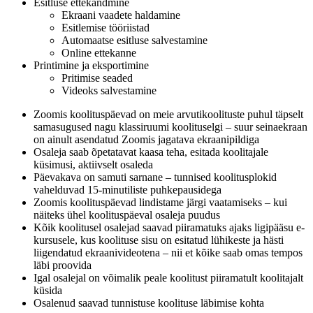
Esitluse ettekandmine
Ekraani vaadete haldamine
Esitlemise tööriistad
Automaatse esitluse salvestamine
Online ettekanne
Printimine ja eksportimine
Pritimise seaded
Videoks salvestamine
Zoomis koolituspäevad on meie arvutikoolituste puhul täpselt
samasugused nagu klassiruumi koolituselgi – suur seinaekraan
on ainult asendatud Zoomis jagatava ekraanipildiga
Osaleja saab õpetatavat kaasa teha, esitada koolitajale
küsimusi, aktiivselt osaleda
Päevakava on samuti sarnane – tunnised koolitusplokid
vahelduvad 15-minutiliste puhkepausidega
Zoomis koolituspäevad lindistame järgi vaatamiseks – kui
näiteks ühel koolituspäeval osaleja puudus
Kõik koolitusel osalejad saavad piiramatuks ajaks ligipääsu e-
kursusele, kus koolituse sisu on esitatud lühikeste ja hästi
liigendatud ekraanivideotena – nii et kõike saab omas tempos
läbi proovida
Igal osalejal on võimalik peale koolitust piiramatult koolitajalt
küsida
Osalenud saavad tunnistuse koolituse läbimise kohta