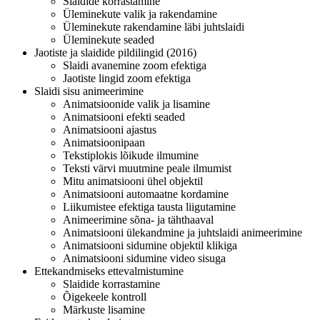
Slaidide korrastamine
Üleminekute valik ja rakendamine
Üleminekute rakendamine läbi juhtslaidi
Üleminekute seaded
Jaotiste ja slaidide pildilingid (2016)
Slaidi avanemine zoom efektiga
Jaotiste lingid zoom efektiga
Slaidi sisu animeerimine
Animatsioonide valik ja lisamine
Animatsiooni efekti seaded
Animatsiooni ajastus
Animatsioonipaan
Tekstiplokis lõikude ilmumine
Teksti värvi muutmine peale ilmumist
Mitu animatsiooni ühel objektil
Animatsiooni automaatne kordamine
Liikumistee efektiga tausta liigutamine
Animeerimine sõna- ja tähthaaval
Animatsiooni ülekandmine ja juhtslaidi animeerimine
Animatsiooni sidumine objektil klikiga
Animatsiooni sidumine video sisuga
Ettekandmiseks ettevalmistumine
Slaidide korrastamine
Õigekeele kontroll
Märkuste lisamine