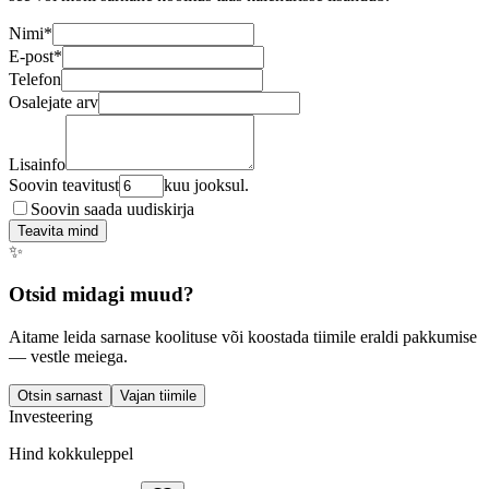
Nimi
*
E-post
*
Telefon
Osalejate arv
Lisainfo
Soovin teavitust
kuu jooksul.
Soovin saada uudiskirja
Teavita mind
✨
Otsid midagi muud?
Aitame leida sarnase koolituse või koostada tiimile eraldi pakkumise
— vestle meiega.
Otsin sarnast
Vajan tiimile
Investeering
Hind kokkuleppel